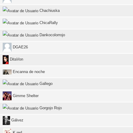
Chachiuska
ChicaRally
Dankocolorrojo
DGAE26
DitaVon
Encanna de noche
Gallego
Gimme Shelter
Gorgojo Rojo
Gálvez
K red