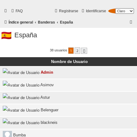
FAQ
Registrarse
Identificarse
B
Índice general
Banderas
España
u
España
s
c
1
2
38 usuarios
Siguiente
a
Nombre de Usuario
r
Admin
Asimov
Astur
Belenguer
blackneis
Bumba