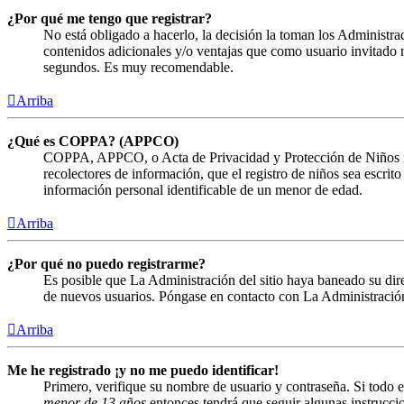
¿Por qué me tengo que registrar?
No está obligado a hacerlo, la decisión la toman los Administra
contenidos adicionales y/o ventajas que como usuario invitado n
segundos. Es muy recomendable.
Arriba
¿Qué es COPPA? (APPCO)
COPPA, APPCO, o Acta de Privacidad y Protección de Niños menor
recolectores de información, que el registro de niños sea escrit
información personal identificable de un menor de edad.
Arriba
¿Por qué no puedo registrarme?
Es posible que La Administración del sitio haya baneado su direc
de nuevos usuarios. Póngase en contacto con La Administración 
Arriba
Me he registrado ¡y no me puedo identificar!
Primero, verifique su nombre de usuario y contraseña. Si todo e
menor de 13 años
entonces tendrá que seguir algunas instruccio