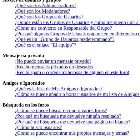
¿Qué son los Administradores?
¿Qué son los Moderadores?
¿Qué son los Grupos de Usuarios?
¿Donde están los Grupos de Usuarios y como me puedo unir a 
¿Cómo me convierto en Responsable del Grupo?
¿Por qué algunos Grupos de Usuarios aparecen en diferentes co
¿Qué es un "Grupo de Usuarios predeterminado"?
¿Qué es el enlace "El equipo"?
Mensajería privada
¡No puedo enviar un mensaje privado!
¡Recibo mensajes privados no deseados!
¡Recibí spam o correos maliciosos de alguien en este foro!
Amigos e Ignorados
¿Qué es la lista de Mis Amigos e Ignorados?
¿Cómo se puede añadir o borrar usuarios de mi lista de Amigos
Búsqueda en los foros
¿Cómo se puede buscar en uno o varios foros?
¿Por qué mi búsqueda me devuelve ningún resultado?
¿Por qué mi búsqueda me devuelve una página en blanco?
¿Cómo busco usuarios?
¿Como se puede encontrar mis propios mensajes y temas?