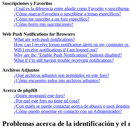
Suscripciones y Favoritos
¿Cuál es la diferencia entre añadir como Favorito y suscribirme
¿Cómo marcar Favoritos o suscribirse a temas específicos?
¿Cómo me suscribo a un foro específico?
¿Cómo borro mis suscripciones?
Web Push Notifications for Browsers
What are web push notifications?
How can I receive forum notification alerts on my computer or
Will I receive notifications if I am logged out?
Why are the “Enable Push Notifications” buttons disabled?
What if I’m still having trouble receiving notifications?
Archivos Adjuntos
¿Qué archivos adjuntos son permitidos en este foro?
¿Cómo encuentro todos mis archivos adjuntos?
Acerca de phpBB
¿Quién programó este foro?
¿Por qué este foro no tiene tal cosa?
¿Con quién se puede contactar acerca de abusos o usos ilegales
¿Cómo puedo ponerme en contacto con un Administrador?
Problemas acerca de la identificación y el 