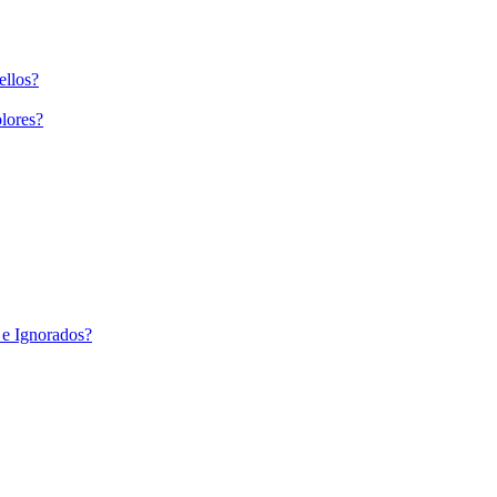
ellos?
lores?
 e Ignorados?