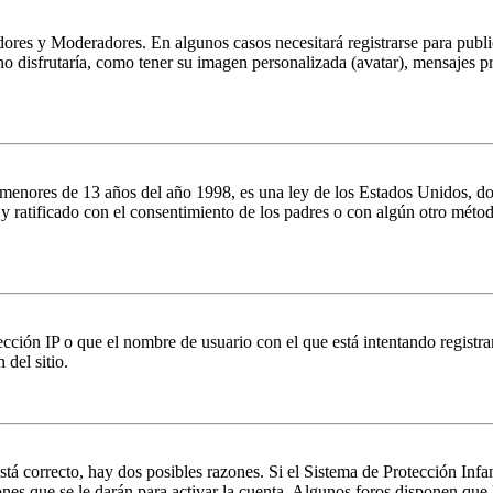
dores y Moderadores. En algunos casos necesitará registrarse para public
o disfrutaría, como tener su imagen personalizada (avatar), mensajes pr
es de 13 años del año 1998, es una ley de los Estados Unidos, donde se
o y ratificado con el consentimiento de los padres o con algún otro méto
ción IP o que el nombre de usuario con el que está intentando registrar
del sitio.
stá correcto, hay dos posibles razones. Si el Sistema de Protección Inf
nes que se le darán para activar la cuenta. Algunos foros disponen que