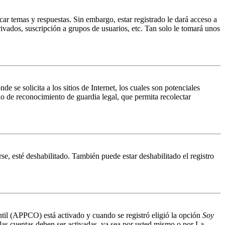
ar temas y respuestas. Sin embargo, estar registrado le dará acceso a
ivados, suscripción a grupos de usuarios, etc. Tan solo le tomará unos
 solicita a los sitios de Internet, los cuales son potenciales
do de reconocimiento de guardia legal, que permita recolectar
se, esté deshabilitado. También puede estar deshabilitado el registro
antil (APPCO) está activado y cuando se registró eligió la opción
Soy
 las cuentas deben ser activadas, ya sea por usted mismo o por La