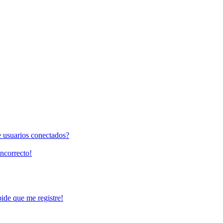
e usuarios conectados?
incorrecto!
pide que me registre!