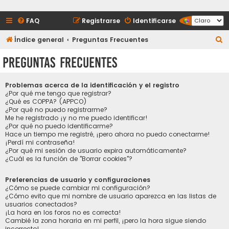
FAQ
Registrarse
Identificarse
B
Índice general
Preguntas Frecuentes
u
Preguntas Frecuentes
s
c
Problemas acerca de la identificación y el registro
a
¿Por qué me tengo que registrar?
¿Qué es COPPA? (APPCO)
r
¿Por qué no puedo registrarme?
Me he registrado ¡y no me puedo identificar!
¿Por qué no puedo identificarme?
Hace un tiempo me registré, ¡pero ahora no puedo conectarme!
¡Perdí mi contraseña!
¿Por qué mi sesión de usuario expira automáticamente?
¿Cuál es la función de "Borrar cookies"?
Preferencias de usuario y configuraciones
¿Cómo se puede cambiar mi configuración?
¿Cómo evito que mi nombre de usuario aparezca en las listas de
usuarios conectados?
¡La hora en los foros no es correcta!
Cambié la zona horaria en mi perfil, ¡pero la hora sigue siendo
incorrecto!