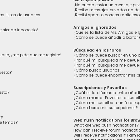
¡No puedo enviar un mensaje pri
¡Recibo mensajes privados no d
s listas de usuarios
¡Recibí spam o correos maliciosos
Amigos e Ignorados
e siendo incorrecto!
¿Qué es la lista de Mis Amigos e
¿Cómo se puede añadir o borrar 
Búsqueda en los foros
ario, ¡me pide que me registre!
¿Cómo se puede buscar en uno o 
¿Por qué mi búsqueda me devuel
¿Por qué mi búsqueda me devuel
¿Cómo busco usuarios?
uesta?
¿Como se puede encontrar mis p
Suscripciones y Favoritos
esta?
¿Cuál es la diferencia entre añad
¿Cómo marcar Favoritos o suscrib
¿Cómo me suscribo a un foro esp
¿Cómo borro mis suscripciones?
r?
Web Push Notifications for Bro
de temas?
What are web push notifications?
How can I receive forum notificat
Will I receive notifications if I am