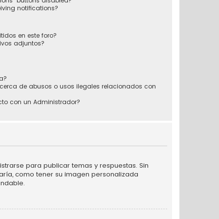
tions” buttons disabled?
eiving notifications?
tidos en este foro?
ivos adjuntos?
sa?
cerca de abusos o usos ilegales relacionados con
to con un Administrador?
strarse para publicar temas y respuestas. Sin
taría, como tener su imagen personalizada
endable.