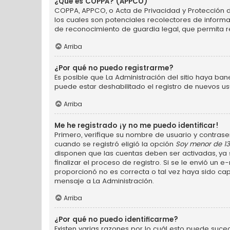
¿Qué es COPPA? (APPCO)
COPPA, APPCO, o Acta de Privacidad y Protección de 
los cuales son potenciales recolectores de informa
de reconocimiento de guardia legal, que permita r
Arriba
¿Por qué no puedo registrarme?
Es posible que La Administración del sitio haya ba
puede estar deshabilitado el registro de nuevos us
Arriba
Me he registrado ¡y no me puedo identificar!
Primero, verifique su nombre de usuario y contraseñ
cuando se registró eligió la opción
Soy menor de 1
disponen que las cuentas deben ser activadas, ya s
finalizar el proceso de registro. Si se le envió un 
proporcionó no es correcta o tal vez haya sido cap
mensaje a La Administración.
Arriba
¿Por qué no puedo identificarme?
Existen varias razones por lo cuál esto puede suce