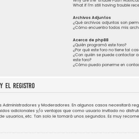
Why are the “Enable Push Notifica
What if I’m still having trouble rec
Archivos Adjuntos
¿Qué archivos adjuntos son permi
¿Cómo encuentro todos mis arch
Acerca de phpBB
¿Quién programó este foro?
¿Por qué este foro no tiene tal co
¿Con quién se puede contactar a
este foro?
¿Cómo puedo ponerme en contac
y el registro
os Administradores y Moderadores. En algunos casos necesitará regi
idos adicionales y/o ventajas que como usuario invitado no disfru
 de usuarios, etc. Tan solo le tomará unos segundos. Es muy recom