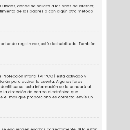
idos, donde se solicita a los sitios de Internet,
entimiento de los padres o con algún otro método
tentando registrarse, esté deshabilitado. También
e Protección Infantil (APPCO) está activado y
arán para activar la cuenta. Algunos foros
ntificarse; esta información se le brindará al
nte la dirección de correo electrónico que
 de e-mail que proporcionó es correcta, envíe un
se encuentren escritos correctamente. Si lo están,