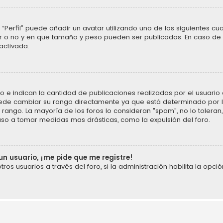
“Perfil” puede añadir un avatar utilizando uno de los siguientes cu
ar o no y en que tamaño y peso pueden ser publicadas. En caso de 
activada.
 indican la cantidad de publicaciones realizadas por el usuario o 
ede cambiar su rango directamente ya que está determinado por la
u rango. La mayoría de los foros lo consideran "spam", no lo tolera
uso a tomar medidas mas drásticas, como la expulsión del foro.
un usuario, ¡me pide que me registre!
os usuarios a través del foro, si la administración habilita la opció