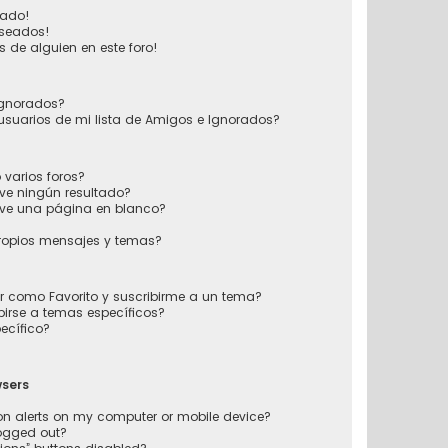
vado!
eseados!
 de alguien en este foro!
 Ignorados?
usuarios de mi lista de Amigos e Ignorados?
varios foros?
ve ningún resultado?
ve una página en blanco?
ropios mensajes y temas?
ir como Favorito y suscribirme a un tema?
irse a temas específicos?
ecífico?
wsers
ion alerts on my computer or mobile device?
 logged out?