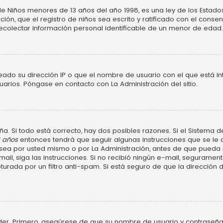
Niños menores de 13 años del año 1998, es una ley de los Estados Un
ción, que el registro de niños sea escrito y ratificado con el cons
ecolectar información personal identificable de un menor de edad.
neado su dirección IP o que el nombre de usuario con el que está in
uarios. Póngase en contacto con La Administración del sitio.
a. Si todo está correcto, hay dos posibles razones. Si el Sistema d
3 años
entonces tendrá que seguir algunas instrucciones que se le d
ea por usted mismo o por La Administración, antes de que pueda ide
e-mail, siga las instrucciones. Si no recibió ningún e-mail, segurame
turada por un filtro anti-spam. Si está seguro de que la dirección
der. Primero, asegúrese de que su nombre de usuario y contraseña 