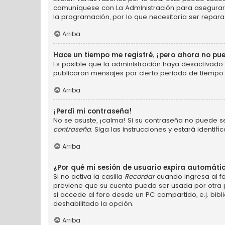
comuníquese con La Administración para asegurarse
la programación, por lo que necesitaría ser repara
Arriba
Hace un tiempo me registré, ¡pero ahora no p
Es posible que la administración haya desactivad
publicaron mensajes por cierto periodo de tiempo p
Arriba
¡Perdí mi contraseña!
No se asuste, ¡calma! Si su contraseña no puede se
contraseña
. Siga las instrucciones y estará ident
Arriba
¿Por qué mi sesión de usuario expira automát
Si no activa la casilla
Recordar
cuando ingresa al fo
previene que su cuenta pueda ser usada por otra 
si accede al foro desde un PC compartido, e.j. bibli
deshabilitado la opción.
Arriba