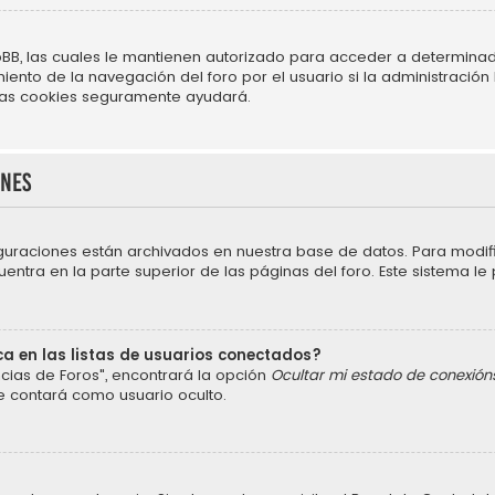
BB, las cuales le mantienen autorizado para acceder a determinado
nto de la navegación del foro por el usuario si la administración h
r las cookies seguramente ayudará.
ones
iguraciones están archivados en nuestra base de datos. Para modific
ntra en la parte superior de las páginas del foro. Este sistema le 
a en las listas de usuarios conectados?
cias de Foros", encontrará la opción
Ocultar mi estado de conexión
e contará como usuario oculto.