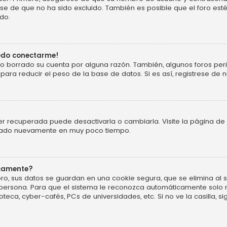
 de que no ha sido excluido. También es posible que el foro esté
do.
uedo conectarme!
o o borrado su cuenta por alguna razón. También, algunos foros p
ara reducir el peso de la base de datos. Si es así, registrese de n
r recuperada puede desactivarla o cambiarla. Visite la página de 
ificado nuevamente en muy poco tiempo.
icamente?
ro, sus datos se guardan en una cookie segura, que se elimina al sa
persona. Para que el sistema le reconozca automáticamente solo m
oteca, cyber-cafés, PCs de universidades, etc. Si no ve la casilla, si