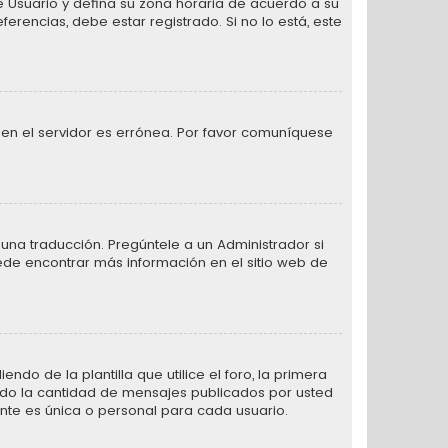
 de Usuario y defina su zona horaria de acuerdo a su
erencias, debe estar registrado. Si no lo está, este
 en el servidor es errónea. Por favor comuníquese
una traducción. Pregúntele a un Administrador si
uede encontrar más información en el sitio web de
de la plantilla que utilice el foro, la primera
ando la cantidad de mensajes publicados por usted
te es única o personal para cada usuario.