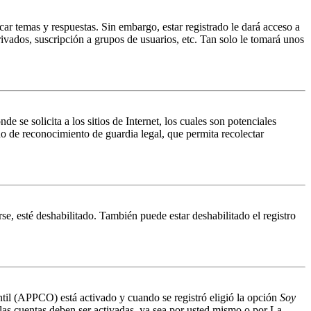
ar temas y respuestas. Sin embargo, estar registrado le dará acceso a
ivados, suscripción a grupos de usuarios, etc. Tan solo le tomará unos
 solicita a los sitios de Internet, los cuales son potenciales
do de reconocimiento de guardia legal, que permita recolectar
se, esté deshabilitado. También puede estar deshabilitado el registro
antil (APPCO) está activado y cuando se registró eligió la opción
Soy
 las cuentas deben ser activadas, ya sea por usted mismo o por La