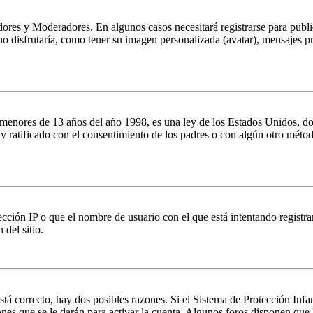
dores y Moderadores. En algunos casos necesitará registrarse para public
o disfrutaría, como tener su imagen personalizada (avatar), mensajes pr
es de 13 años del año 1998, es una ley de los Estados Unidos, donde se
o y ratificado con el consentimiento de los padres o con algún otro méto
ción IP o que el nombre de usuario con el que está intentando registrar
del sitio.
stá correcto, hay dos posibles razones. Si el Sistema de Protección Inf
nes que se le darán para activar la cuenta. Algunos foros disponen que