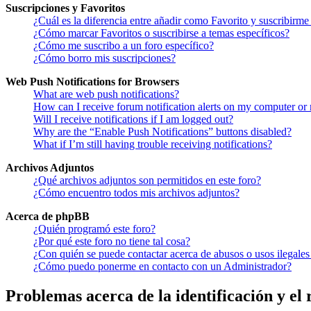
Suscripciones y Favoritos
¿Cuál es la diferencia entre añadir como Favorito y suscribirme
¿Cómo marcar Favoritos o suscribirse a temas específicos?
¿Cómo me suscribo a un foro específico?
¿Cómo borro mis suscripciones?
Web Push Notifications for Browsers
What are web push notifications?
How can I receive forum notification alerts on my computer or
Will I receive notifications if I am logged out?
Why are the “Enable Push Notifications” buttons disabled?
What if I’m still having trouble receiving notifications?
Archivos Adjuntos
¿Qué archivos adjuntos son permitidos en este foro?
¿Cómo encuentro todos mis archivos adjuntos?
Acerca de phpBB
¿Quién programó este foro?
¿Por qué este foro no tiene tal cosa?
¿Con quién se puede contactar acerca de abusos o usos ilegales
¿Cómo puedo ponerme en contacto con un Administrador?
Problemas acerca de la identificación y el 