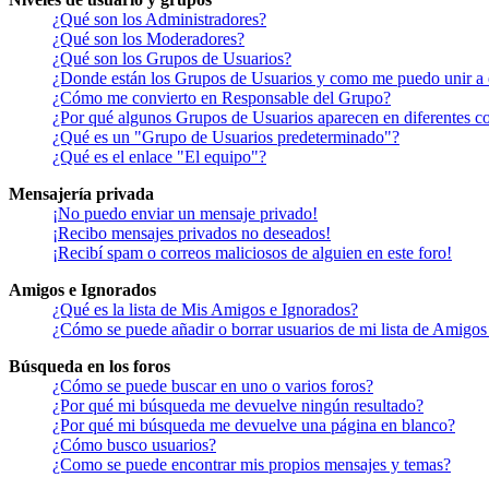
¿Qué son los Administradores?
¿Qué son los Moderadores?
¿Qué son los Grupos de Usuarios?
¿Donde están los Grupos de Usuarios y como me puedo unir a 
¿Cómo me convierto en Responsable del Grupo?
¿Por qué algunos Grupos de Usuarios aparecen en diferentes co
¿Qué es un "Grupo de Usuarios predeterminado"?
¿Qué es el enlace "El equipo"?
Mensajería privada
¡No puedo enviar un mensaje privado!
¡Recibo mensajes privados no deseados!
¡Recibí spam o correos maliciosos de alguien en este foro!
Amigos e Ignorados
¿Qué es la lista de Mis Amigos e Ignorados?
¿Cómo se puede añadir o borrar usuarios de mi lista de Amigos
Búsqueda en los foros
¿Cómo se puede buscar en uno o varios foros?
¿Por qué mi búsqueda me devuelve ningún resultado?
¿Por qué mi búsqueda me devuelve una página en blanco?
¿Cómo busco usuarios?
¿Como se puede encontrar mis propios mensajes y temas?