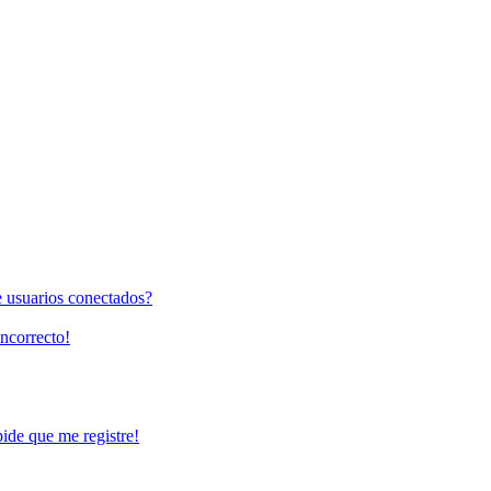
e usuarios conectados?
incorrecto!
pide que me registre!