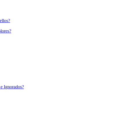
ellos?
lores?
 e Ignorados?