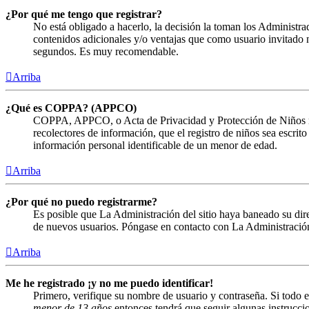
¿Por qué me tengo que registrar?
No está obligado a hacerlo, la decisión la toman los Administra
contenidos adicionales y/o ventajas que como usuario invitado n
segundos. Es muy recomendable.
Arriba
¿Qué es COPPA? (APPCO)
COPPA, APPCO, o Acta de Privacidad y Protección de Niños menor
recolectores de información, que el registro de niños sea escrit
información personal identificable de un menor de edad.
Arriba
¿Por qué no puedo registrarme?
Es posible que La Administración del sitio haya baneado su direc
de nuevos usuarios. Póngase en contacto con La Administración 
Arriba
Me he registrado ¡y no me puedo identificar!
Primero, verifique su nombre de usuario y contraseña. Si todo e
menor de 13 años
entonces tendrá que seguir algunas instruccio