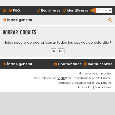
FAQ
Registrarse
Identificarse
B
Índice general
u
Borrar cookies
s
c
¿Estás seguro de querer borrar todas las cookies de este sitio?
a
r
Índice general
Contáctanos
Borrar cookies
Flat Style by
Ian Bradley
Desarrollado por
phpBB
® Forum Software © phpBB Limited
Traducción al español por
phpBB España
Privacidad
|
Condiciones