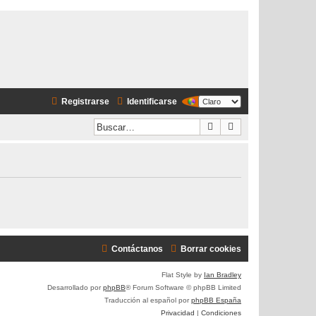
Registrarse
Identificarse
Buscar
Búsqueda avanzad
Contáctanos
Borrar cookies
Flat Style by
Ian Bradley
Desarrollado por
phpBB
® Forum Software © phpBB Limited
Traducción al español por
phpBB España
Privacidad
|
Condiciones