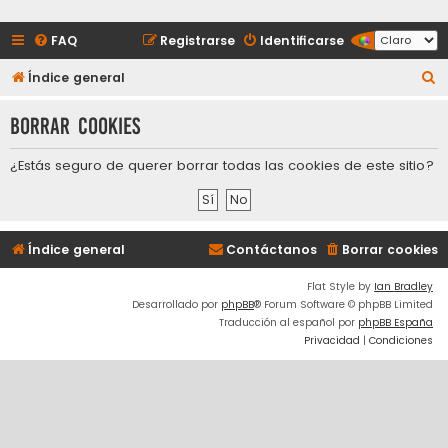
FAQ
Registrarse
Identificarse
B
Índice general
u
Borrar cookies
s
c
¿Estás seguro de querer borrar todas las cookies de este sitio?
a
r
Índice general
Contáctanos
Borrar cookies
Flat Style by
Ian Bradley
Desarrollado por
phpBB
® Forum Software © phpBB Limited
Traducción al español por
phpBB España
Privacidad
|
Condiciones