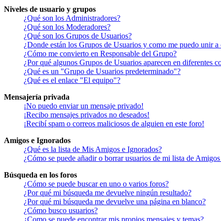
Niveles de usuario y grupos
¿Qué son los Administradores?
¿Qué son los Moderadores?
¿Qué son los Grupos de Usuarios?
¿Donde están los Grupos de Usuarios y como me puedo unir a 
¿Cómo me convierto en Responsable del Grupo?
¿Por qué algunos Grupos de Usuarios aparecen en diferentes co
¿Qué es un "Grupo de Usuarios predeterminado"?
¿Qué es el enlace "El equipo"?
Mensajería privada
¡No puedo enviar un mensaje privado!
¡Recibo mensajes privados no deseados!
¡Recibí spam o correos maliciosos de alguien en este foro!
Amigos e Ignorados
¿Qué es la lista de Mis Amigos e Ignorados?
¿Cómo se puede añadir o borrar usuarios de mi lista de Amigos
Búsqueda en los foros
¿Cómo se puede buscar en uno o varios foros?
¿Por qué mi búsqueda me devuelve ningún resultado?
¿Por qué mi búsqueda me devuelve una página en blanco?
¿Cómo busco usuarios?
¿Como se puede encontrar mis propios mensajes y temas?