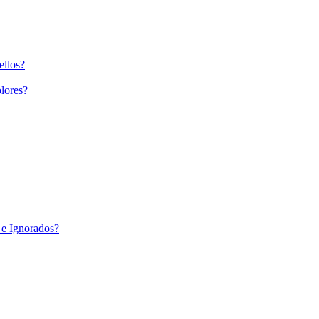
ellos?
lores?
 e Ignorados?