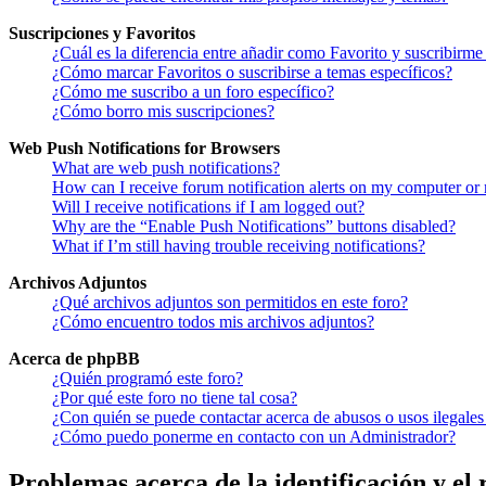
Suscripciones y Favoritos
¿Cuál es la diferencia entre añadir como Favorito y suscribirme
¿Cómo marcar Favoritos o suscribirse a temas específicos?
¿Cómo me suscribo a un foro específico?
¿Cómo borro mis suscripciones?
Web Push Notifications for Browsers
What are web push notifications?
How can I receive forum notification alerts on my computer or
Will I receive notifications if I am logged out?
Why are the “Enable Push Notifications” buttons disabled?
What if I’m still having trouble receiving notifications?
Archivos Adjuntos
¿Qué archivos adjuntos son permitidos en este foro?
¿Cómo encuentro todos mis archivos adjuntos?
Acerca de phpBB
¿Quién programó este foro?
¿Por qué este foro no tiene tal cosa?
¿Con quién se puede contactar acerca de abusos o usos ilegales
¿Cómo puedo ponerme en contacto con un Administrador?
Problemas acerca de la identificación y el 