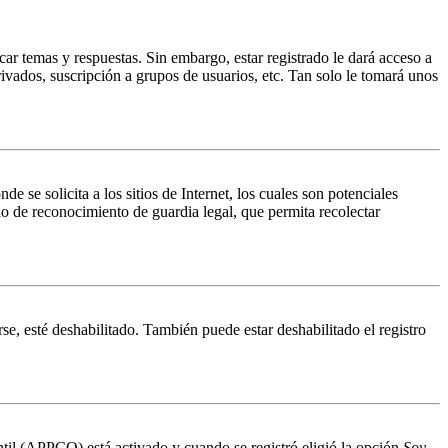
ar temas y respuestas. Sin embargo, estar registrado le dará acceso a
ivados, suscripción a grupos de usuarios, etc. Tan solo le tomará unos
 solicita a los sitios de Internet, los cuales son potenciales
do de reconocimiento de guardia legal, que permita recolectar
se, esté deshabilitado. También puede estar deshabilitado el registro
antil (APPCO) está activado y cuando se registró eligió la opción
Soy