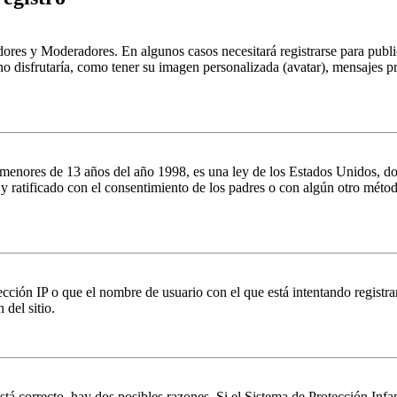
dores y Moderadores. En algunos casos necesitará registrarse para public
o disfrutaría, como tener su imagen personalizada (avatar), mensajes pr
es de 13 años del año 1998, es una ley de los Estados Unidos, donde se
o y ratificado con el consentimiento de los padres o con algún otro méto
ción IP o que el nombre de usuario con el que está intentando registrar
del sitio.
stá correcto, hay dos posibles razones. Si el Sistema de Protección Inf