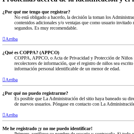
¿Por qué me tengo que registrar?
No está obligado a hacerlo, la decisión la toman los Administra
contenidos adicionales y/o ventajas que como usuario invitado n
segundos. Es muy recomendable.
Arriba
¿Qué es COPPA? (APPCO)
COPPA, APPCO, o Acta de Privacidad y Protección de Niños menor
recolectores de información, que el registro de niños sea escrit
información personal identificable de un menor de edad.
Arriba
¿Por qué no puedo registrarme?
Es posible que La Administración del sitio haya baneado su direc
de nuevos usuarios. Póngase en contacto con La Administración 
Arriba
Me he registrado ¡y no me puedo identificar!
Primero, verifique su nombre de usuario y contraseña. Si todo e