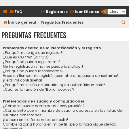
FAQ
Registrarse
Identificarse
B
Índice general
Preguntas Frecuentes
u
Preguntas Frecuentes
s
c
Problemas acerca de la identificación y el registro
a
¿Por qué me tengo que registrar?
¿Qué es COPPA? (APPCO)
r
¿Por qué no puedo registrarme?
Me he registrado ¡y no me puedo identificar!
¿Por qué no puedo identificarme?
Hace un tiempo me registré, ¡pero ahora no puedo conectarme!
¡Perdí mi contraseña!
¿Por qué mi sesión de usuario expira automáticamente?
¿Cuál es la función de "Borrar cookies"?
Preferencias de usuario y configuraciones
¿Cómo se puede cambiar mi configuración?
¿Cómo evito que mi nombre de usuario aparezca en las listas de
usuarios conectados?
¡La hora en los foros no es correcta!
Cambié la zona horaria en mi perfil, ¡pero la hora sigue siendo
incorrecto!