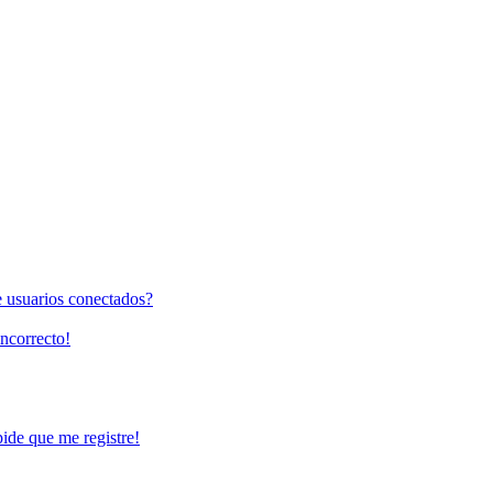
e usuarios conectados?
incorrecto!
pide que me registre!