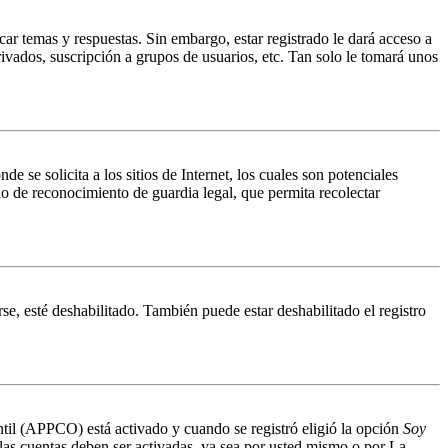
ar temas y respuestas. Sin embargo, estar registrado le dará acceso a
ivados, suscripción a grupos de usuarios, etc. Tan solo le tomará unos
 solicita a los sitios de Internet, los cuales son potenciales
do de reconocimiento de guardia legal, que permita recolectar
se, esté deshabilitado. También puede estar deshabilitado el registro
antil (APPCO) está activado y cuando se registró eligió la opción
Soy
 las cuentas deben ser activadas, ya sea por usted mismo o por La