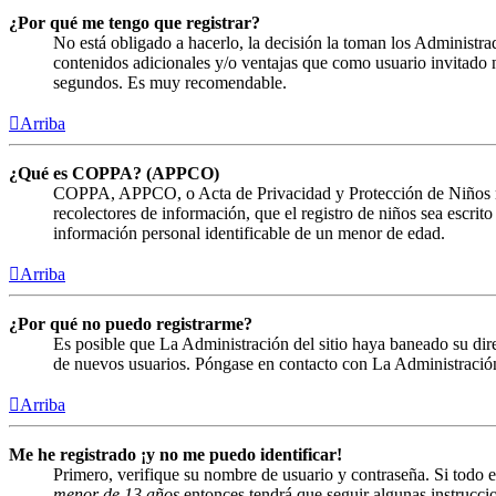
¿Por qué me tengo que registrar?
No está obligado a hacerlo, la decisión la toman los Administra
contenidos adicionales y/o ventajas que como usuario invitado n
segundos. Es muy recomendable.
Arriba
¿Qué es COPPA? (APPCO)
COPPA, APPCO, o Acta de Privacidad y Protección de Niños menor
recolectores de información, que el registro de niños sea escrit
información personal identificable de un menor de edad.
Arriba
¿Por qué no puedo registrarme?
Es posible que La Administración del sitio haya baneado su direc
de nuevos usuarios. Póngase en contacto con La Administración 
Arriba
Me he registrado ¡y no me puedo identificar!
Primero, verifique su nombre de usuario y contraseña. Si todo e
menor de 13 años
entonces tendrá que seguir algunas instruccio