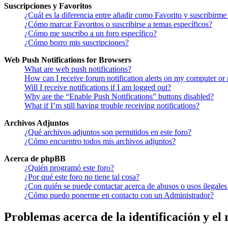
Suscripciones y Favoritos
¿Cuál es la diferencia entre añadir como Favorito y suscribirme
¿Cómo marcar Favoritos o suscribirse a temas específicos?
¿Cómo me suscribo a un foro específico?
¿Cómo borro mis suscripciones?
Web Push Notifications for Browsers
What are web push notifications?
How can I receive forum notification alerts on my computer or
Will I receive notifications if I am logged out?
Why are the “Enable Push Notifications” buttons disabled?
What if I’m still having trouble receiving notifications?
Archivos Adjuntos
¿Qué archivos adjuntos son permitidos en este foro?
¿Cómo encuentro todos mis archivos adjuntos?
Acerca de phpBB
¿Quién programó este foro?
¿Por qué este foro no tiene tal cosa?
¿Con quién se puede contactar acerca de abusos o usos ilegales
¿Cómo puedo ponerme en contacto con un Administrador?
Problemas acerca de la identificación y el 