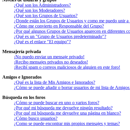
¿Qué son los Administradores?
¿Qué son los Moderadores?
¿Qué son los Grupos de Usuarios?
¿Donde están los Grupos de Usuarios y como me puedo unir a 
¿Cómo me convierto en Responsable del Grupo?
¿Por qué algunos Grupos de Usuarios aparecen en diferentes co
¿Qué es un "Grupo de Usuarios predeterminado"?
¿Qué es el enlace "El equipo"?
Mensajería privada
¡No puedo enviar un mensaje privado!
¡Recibo mensajes privados no deseados!
¡Recibí spam o correos maliciosos de alguien en este foro!
Amigos e Ignorados
¿Qué es la lista de Mis Amigos e Ignorados?
¿Cómo se puede añadir o borrar usuarios de mi lista de Amigos
Búsqueda en los foros
¿Cómo se puede buscar en uno o varios foros?
¿Por qué mi búsqueda me devuelve ningún resultado?
¿Por qué mi búsqueda me devuelve una página en blanco?
¿Cómo busco usuarios?
¿Como se puede encontrar mis propios mensajes y temas?