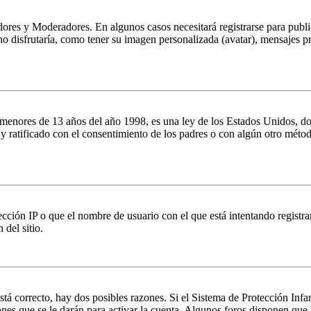
dores y Moderadores. En algunos casos necesitará registrarse para public
o disfrutaría, como tener su imagen personalizada (avatar), mensajes pr
es de 13 años del año 1998, es una ley de los Estados Unidos, donde se
o y ratificado con el consentimiento de los padres o con algún otro méto
ción IP o que el nombre de usuario con el que está intentando registrar
del sitio.
stá correcto, hay dos posibles razones. Si el Sistema de Protección Inf
nes que se le darán para activar la cuenta. Algunos foros disponen que