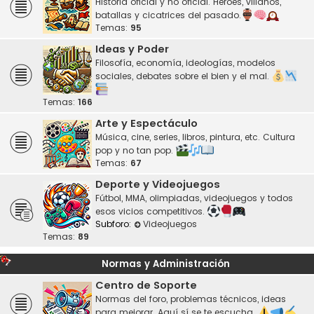
Historia oficial y no oficial. Héroes, villanos,
batallas y cicatrices del pasado.
Temas:
95
Ideas y Poder
Filosofía, economía, ideologías, modelos
sociales, debates sobre el bien y el mal.
Temas:
166
Arte y Espectáculo
Música, cine, series, libros, pintura, etc. Cultura
pop y no tan pop.
Temas:
67
Deporte y Videojuegos
Fútbol, MMA, olimpiadas, videojuegos y todos
esos vicios competitivos.
Subforo:
Videojuegos
Temas:
89
Normas y Administración
Centro de Soporte
Normas del foro, problemas técnicos, ideas
para mejorar. Aquí sí se te escucha.