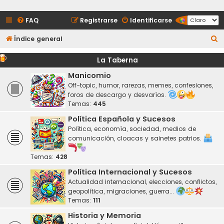
FAQ
Registrarse
Identificarse
B
Índice general
u
La Taberna
s
Manicomio
c
Off-topic, humor, rarezas, memes, confesiones,
a
foros de descargo y desvaríos.
r
Temas:
445
Política Española y Sucesos
Política, economía, sociedad, medios de
comunicación, cloacas y sainetes patrios.
Temas:
428
Política Internacional y Sucesos
Actualidad internacional, elecciones, conflictos,
geopolítica, migraciones, guerra...
Temas:
111
Historia y Memoria