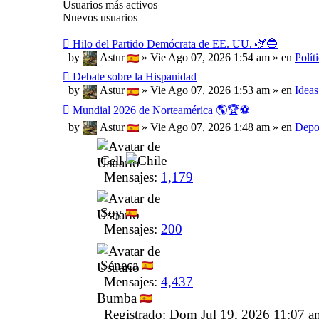
Usuarios más activos
Nuevos usuarios
Hilo del Partido Demócrata de EE. UU. 🫏🔵
by
Astur
» Vie Ago 07, 2026 1:54 am » en
Polít
Debate sobre la Hispanidad
by
Astur
» Vie Ago 07, 2026 1:53 am » en
Ideas
Mundial 2026 de Norteamérica 🌎🏆⚽
by
Astur
» Vie Ago 07, 2026 1:48 am » en
Depo
Cell
Mensajes:
1,179
Soy
Mensajes:
200
Séneca
Mensajes:
4,437
Bumba
Registrado: Dom Jul 19, 2026 11:07 a