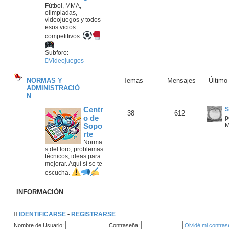
Fútbol, MMA,
olimpiadas,
videojuegos y todos
esos vicios
competitivos.
Subforo:
Videojuegos
NORMAS Y
Temas
Mensajes
Último
ADMINISTRACIÓ
N
Centr
S
38
612
o de
p
M
Sopo
rte
Norma
s del foro, problemas
técnicos, ideas para
mejorar. Aquí sí se te
escucha.
INFORMACIÓN
IDENTIFICARSE
•
REGISTRARSE
Nombre de Usuario:
Contraseña:
Olvidé mi contra