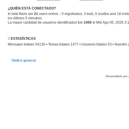
¿QUIÉN ESTÁ CONECTADO?
In total there are
21
users online :: 0 registrados, 3 bots, 0 ocultos and 18 inv
los últimos 5 minutos)
La mayor cantidad de usuarios identificados fue
1450
el Mié Ago 05, 2026 3:
ESTADÍSTICAS
Mensajes totales
54130
• Temas totales
1477
• Usuarios totales
53
• Nuestro 
Índice general
Desarrollado por