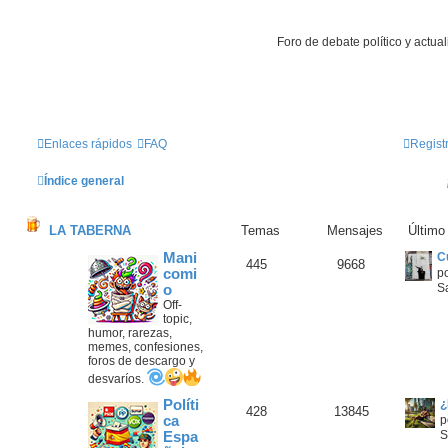
Foro de debate político y actua
Enlaces rápidos
FAQ
Regist
Índice general
LA TABERNA
Temas
Mensajes
Último
Mani
C
445
9668
comi
p
S
o
Off-
topic,
humor, rarezas,
memes, confesiones,
foros de descargo y
desvaríos.
Políti
¿
428
13845
ca
p
S
Espa