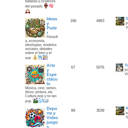
batallas y cicatrices
del pasado.
Ideas
D
166
4963
y
p
V
Pode
r
Filosofí
a, economía,
ideologías, modelos
sociales, debates
sobre el bien y el
mal.
Arte
T
67
5076
y
p
Vi
Espe
ctácu
lo
Música, cine, series,
libros, pintura, etc.
Cultura pop y no tan
pop.
Depo
R
89
3039
rte y
p
S
Video
juego
s