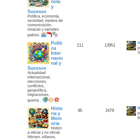
ñola
y
Sucesos
Política, economía,
sociedad, medios de
comunicación,
cloacas y sainetes
patrios.
Políti
A
111
13951
ca
p
S
Inter
nacio
nal y
Sucesos
Actualidad
internacional,
elecciones,
conflictos,
geopolítica,
migraciones,
guerra...
Histo
H
95
2479
ria y
p
M
Mem
oria
Histori
a oficial y no oficial.
Héroes, villanos,