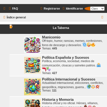
FAQ
Registrarse
Identificarse
B
Índice general
u
La Taberna
s
c
Manicomio
Off-topic, humor, rarezas, memes, confesiones,
a
foros de descargo y desvaríos.
r
Temas:
445
Política Española y Sucesos
Política, economía, sociedad, medios de
comunicación, cloacas y sainetes patrios.
Temas:
427
Política Internacional y Sucesos
Actualidad internacional, elecciones, conflictos,
geopolítica, migraciones, guerra...
Temas:
111
Historia y Memoria
Historia oficial y no oficial. Héroes, villanos,