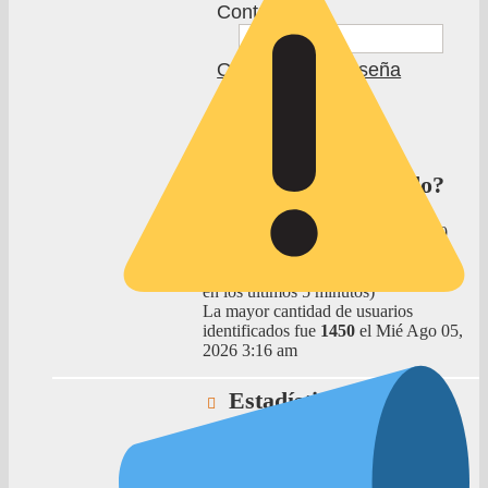
Contraseña:
Olvidé mi contraseña
Recordar
¿Quién está conectado?
In total there are
18
users online :: 0
registrados, 3 bots, 0 ocultos and 15
invitados (basados en usuarios activos
en los últimos 5 minutos)
La mayor cantidad de usuarios
identificados fue
1450
el Mié Ago 05,
2026 3:16 am
Estadísticas
Mensajes totales
54443
• Temas
totales
1475
• Usuarios totales
53
•
Nuestro usuario más reciente es