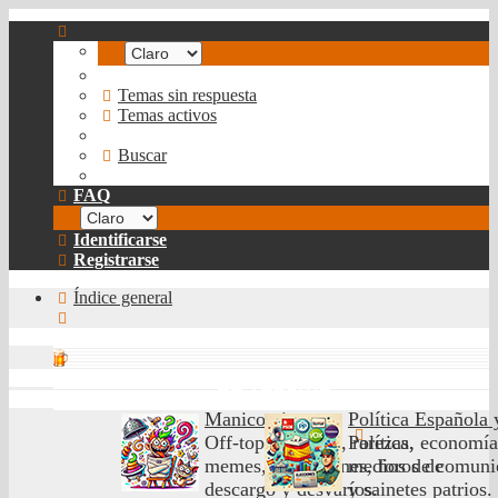
Temas sin respuesta
Temas activos
Buscar
FAQ
Identificarse
Registrarse
Índice general
Buscar
La Taberna
Manicomio
Política Española
Off-topic, humor, rarezas,
Política, economía
memes, confesiones, foros de
medios de comunic
descargo y desvaríos.
y sainetes patrios.