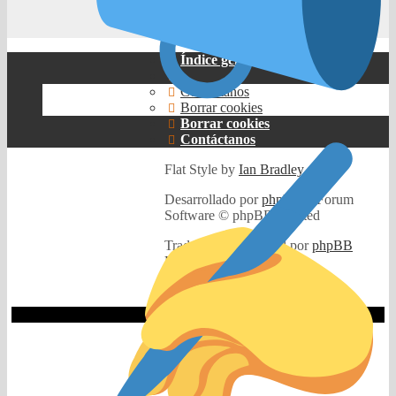
Bumba
Índice general
Contáctanos
Borrar cookies
Borrar cookies
Contáctanos
Flat Style by
Ian Bradley
Desarrollado por
phpBB
® Forum
Software © phpBB Limited
Traducción al español por
phpBB
España
Privacidad
|
Condiciones