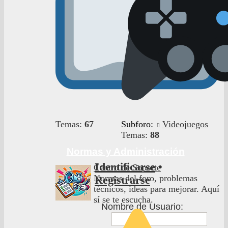
Temas:
67
Subforo:
Videojuegos
Temas:
88
Normas y Administración
Identificarse
•
Centro de Soporte
Normas del foro, problemas
Registrarse
técnicos, ideas para mejorar. Aquí
sí se te escucha.
Nombre de Usuario: