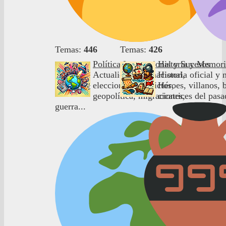
Temas:
446
Temas:
426
Política Internacional y Sucesos
Historia y Memor
Actualidad internacional,
Historia oficial y n
elecciones, conflictos,
Héroes, villanos, b
geopolítica, migraciones,
cicatrices del pasa
guerra...