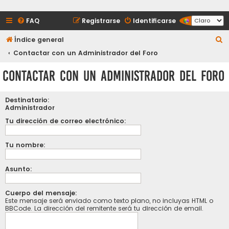
FAQ
Registrarse
Identificarse
B
Índice general
u
Contactar con un Administrador del Foro
s
Contactar con un Administrador del Foro
c
a
Destinatario:
r
Administrador
Tu dirección de correo electrónico:
Tu nombre:
Asunto:
Cuerpo del mensaje:
Este mensaje será enviado como texto plano, no incluyas HTML o
BBCode. La dirección del remitente será tu dirección de email.