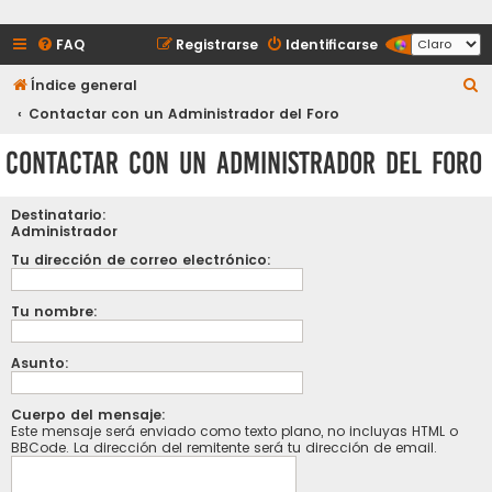
FAQ
Registrarse
Identificarse
B
Índice general
u
Contactar con un Administrador del Foro
s
Contactar con un Administrador del Foro
c
a
Destinatario:
r
Administrador
Tu dirección de correo electrónico:
Tu nombre:
Asunto:
Cuerpo del mensaje:
Este mensaje será enviado como texto plano, no incluyas HTML o
BBCode. La dirección del remitente será tu dirección de email.