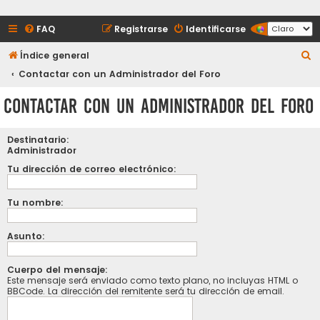
FAQ
Registrarse
Identificarse
B
Índice general
u
Contactar con un Administrador del Foro
s
Contactar con un Administrador del Foro
c
a
Destinatario:
r
Administrador
Tu dirección de correo electrónico:
Tu nombre:
Asunto:
Cuerpo del mensaje:
Este mensaje será enviado como texto plano, no incluyas HTML o
BBCode. La dirección del remitente será tu dirección de email.