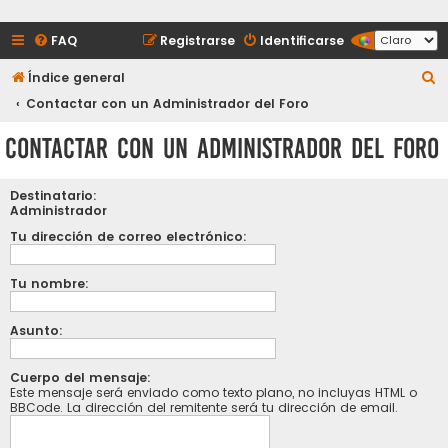
FAQ
Registrarse
Identificarse
B
Índice general
u
Contactar con un Administrador del Foro
s
Contactar con un Administrador del Foro
c
a
Destinatario:
r
Administrador
Tu dirección de correo electrónico:
Tu nombre:
Asunto:
Cuerpo del mensaje:
Este mensaje será enviado como texto plano, no incluyas HTML o
BBCode. La dirección del remitente será tu dirección de email.