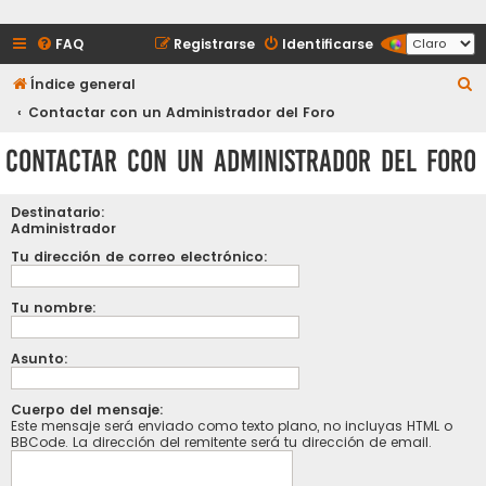
FAQ
Registrarse
Identificarse
B
Índice general
u
Contactar con un Administrador del Foro
s
Contactar con un Administrador del Foro
c
a
Destinatario:
r
Administrador
Tu dirección de correo electrónico:
Tu nombre:
Asunto:
Cuerpo del mensaje:
Este mensaje será enviado como texto plano, no incluyas HTML o
BBCode. La dirección del remitente será tu dirección de email.