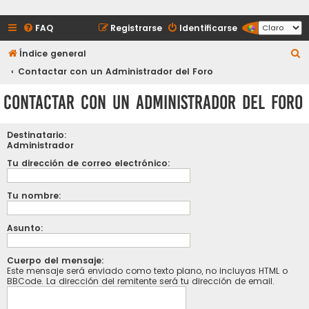
FAQ
Registrarse
Identificarse
B
Índice general
u
Contactar con un Administrador del Foro
s
Contactar con un Administrador del Foro
c
a
Destinatario:
r
Administrador
Tu dirección de correo electrónico:
Tu nombre:
Asunto:
Cuerpo del mensaje:
Este mensaje será enviado como texto plano, no incluyas HTML o
BBCode. La dirección del remitente será tu dirección de email.