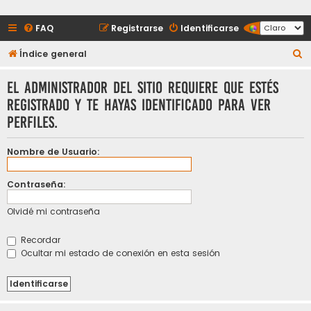
FAQ
Registrarse
Identificarse
B
Índice general
u
El administrador del sitio requiere que estés
s
registrado y te hayas identificado para ver
c
perfiles.
a
r
Nombre de Usuario:
Contraseña:
Olvidé mi contraseña
Recordar
Ocultar mi estado de conexión en esta sesión