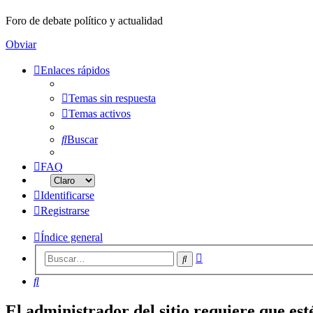
Foro de debate político y actualidad
Obviar
Enlaces rápidos
Temas sin respuesta
Temas activos
Buscar
FAQ
Identificarse
Registrarse
Índice general
Búsqueda
Buscar
avanzada
Buscar
El administrador del sitio requiere que esté