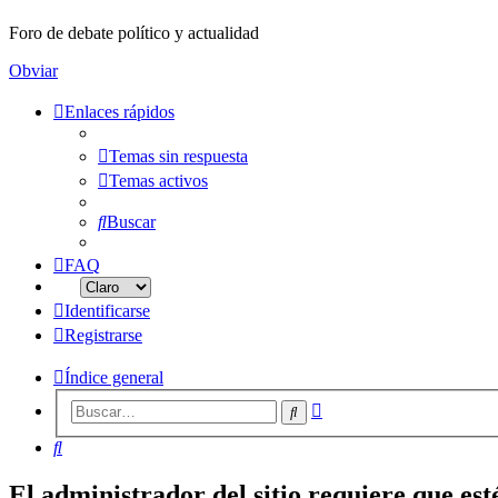
Foro de debate político y actualidad
Obviar
Enlaces rápidos
Temas sin respuesta
Temas activos
Buscar
FAQ
Identificarse
Registrarse
Índice general
Búsqueda
Buscar
avanzada
Buscar
El administrador del sitio requiere que esté