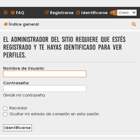
FAQ
Registrarse
Identificarse
B
Índice general
u
El administrador del sitio requiere que estés
s
registrado y te hayas identificado para ver
c
perfiles.
a
r
Nombre de Usuario:
Contraseña:
Olvidé mi contraseña
Recordar
Ocultar mi estado de conexión en esta sesión