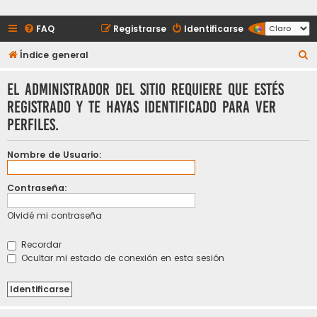
FAQ
Registrarse
Identificarse
B
Índice general
u
El administrador del sitio requiere que estés
s
registrado y te hayas identificado para ver
c
perfiles.
a
r
Nombre de Usuario:
Contraseña:
Olvidé mi contraseña
Recordar
Ocultar mi estado de conexión en esta sesión