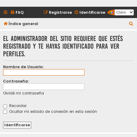
FAQ
Registrarse
Identificarse
B
Índice general
u
El administrador del sitio requiere que estés
s
registrado y te hayas identificado para ver
c
perfiles.
a
r
Nombre de Usuario:
Contraseña:
Olvidé mi contraseña
Recordar
Ocultar mi estado de conexión en esta sesión