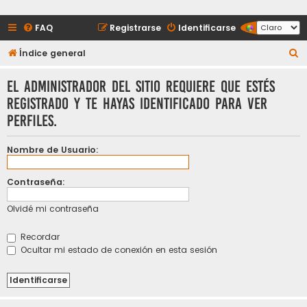
FAQ
Registrarse
Identificarse
B
Índice general
u
El administrador del sitio requiere que estés
s
registrado y te hayas identificado para ver
c
perfiles.
a
r
Nombre de Usuario:
Contraseña:
Olvidé mi contraseña
Recordar
Ocultar mi estado de conexión en esta sesión