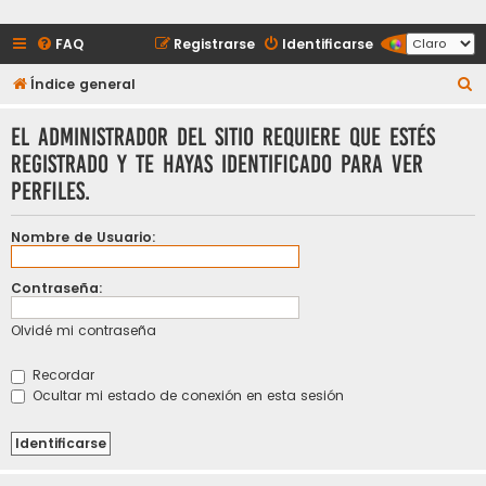
FAQ
Registrarse
Identificarse
B
Índice general
u
El administrador del sitio requiere que estés
s
registrado y te hayas identificado para ver
c
perfiles.
a
r
Nombre de Usuario:
Contraseña:
Olvidé mi contraseña
Recordar
Ocultar mi estado de conexión en esta sesión