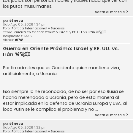
Los judíos son personas nobles y fiables nada que ver con
los putos musulmanes.
Saltar al mensaje
por
Séneca
Sab Ago 08, 2026 1:34 pm
Foro:
Política Internacional y Sucesos
Tema:
Guerra en Oriente Próximo: Israel y EE. UU. vs. Irán 🚨🚀💥
Respuestas:
1336
Vistas:
19718
Guerra en Oriente Próximo: Israel y EE. UU. vs.
Irán 🚨🚀💥
Por fin admites que es Occidente quien mantiene viva,
artificialmente, a Ucrania.
Eso siempre lo he reconocido, de no ser por eso Rusia se
habría merendado a Ucrania, pero de esta manera al
estar implicada en la defensa de Ucrania Europa y USA, al
loco Putin se le complica el problema y no ...
Saltar al mensaje
por
Séneca
Sab Ago 08, 2026 1:32 pm
Foro:
Política Internacional y Sucesos