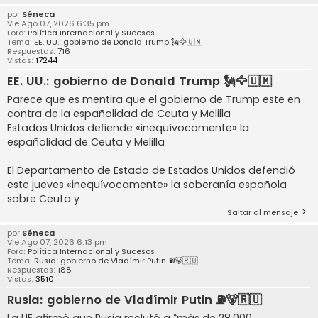
por
Séneca
Vie Ago 07, 2026 6:35 pm
Foro:
Política Internacional y Sucesos
Tema:
EE. UU.: gobierno de Donald Trump 🗽🦅🇺🇲
Respuestas:
716
Vistas:
17244
EE. UU.: gobierno de Donald Trump 🗽🦅🇺🇲
Parece que es mentira que el gobierno de Trump este en
contra de la españolidad de Ceuta y Melilla
Estados Unidos defiende «inequívocamente» la
españolidad de Ceuta y Melilla
El Departamento de Estado de Estados Unidos defendió
este jueves «inequívocamente» la soberanía española
sobre Ceuta y ...
Saltar al mensaje
por
Séneca
Vie Ago 07, 2026 6:13 pm
Foro:
Política Internacional y Sucesos
Tema:
Rusia: gobierno de Vladímir Putin ⛽️🐻🇷🇺
Respuestas:
188
Vistas:
3510
Rusia: gobierno de Vladímir Putin ⛽️🐻🇷🇺