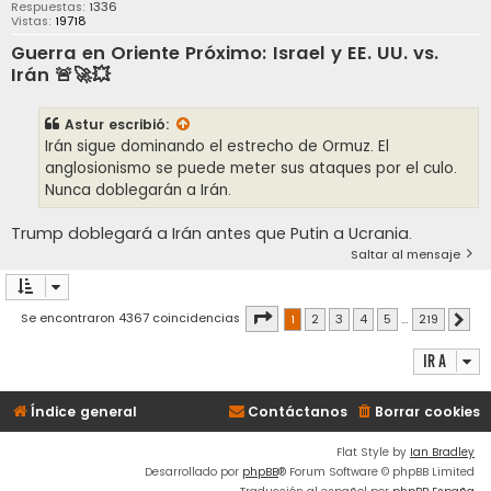
Respuestas:
1336
Vistas:
19718
Guerra en Oriente Próximo: Israel y EE. UU. vs.
Irán 🚨🚀💥
Astur
escribió:
Irán sigue dominando el estrecho de Ormuz. El
anglosionismo se puede meter sus ataques por el culo.
Nunca doblegarán a Irán.
Trump doblegará a Irán antes que Putin a Ucrania.
Saltar al mensaje
Página
1
de
219
Se encontraron 4367 coincidencias
1
2
3
4
5
…
219
Sigu
Ir a
Índice general
Contáctanos
Borrar cookies
Flat Style by
Ian Bradley
Desarrollado por
phpBB
® Forum Software © phpBB Limited