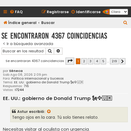
FAQ
Registrarse
Identificarse
B
Índice general
Buscar
u
Se encontraron 4367 coincidencias
s
Ir a búsqueda avanzada
c
Buscar
Búsqueda avanzada
a
r
Página
1
de
219
Se encontraron 4367 coincidencias
1
2
3
4
5
…
219
Sigu
por
Séneca
Sab Ago 08, 2026 2:09 pm
Foro:
Política Internacional y Sucesos
Tema:
EE. UU.: gobierno de Donald Trump 🗽🦅🇺🇲
Respuestas:
716
Vistas:
17244
EE. UU.: gobierno de Donald Trump 🗽🦅🇺🇲
Astur
escribió:
Tengo ojos en la cara. Tú solo tienes relato.
Necesitas visitar al oculista con urgencia.