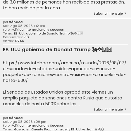
de 3,8 millones de personas han recibido esta prestación.
La han recibido por la cara ...
Saltar al mensaje
por
Séneca
Sab Ago 08, 2026 1:12 pm
Foro:
Política Internacional y Sucesos
Tema:
EE. UU.: gobierno de Donald Trump 🗽🦅🇺🇲
Respuestas:
716
Vistas:
17244
EE. UU.: gobierno de Donald Trump 🗽🦅🇺🇲
https://www.infobae.com/america/mundo/2026/08/07/
el-senado-de-estados-unidos-aprueba-un-nuevo-
paquete-de-sanciones-contra-rusia-con-aranceles-de-
hasta-500/
El Senado de Estados Unidos aprobó este viernes un
amplio paquete de sanciones contra Rusia que autoriza
aranceles de hasta 500% sobre las ...
Saltar al mensaje
por
Séneca
Sab Ago 08, 2026 1:09 pm
Foro:
Política Internacional y Sucesos
Tema:
Guerra en Oriente Próximo: Israel y EE. UU. vs. Irán 🚨🚀💥