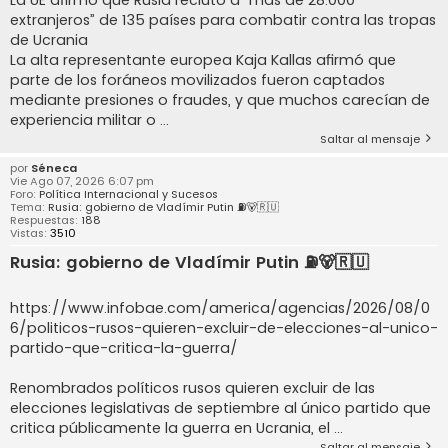
La UE afirmó que Rusia reclutó a “más de 28.000
extranjeros” de 135 países para combatir contra las tropas
de Ucrania
La alta representante europea Kaja Kallas afirmó que
parte de los foráneos movilizados fueron captados
mediante presiones o fraudes, y que muchos carecían de
experiencia militar o ...
Saltar al mensaje
por
Séneca
Vie Ago 07, 2026 6:07 pm
Foro:
Política Internacional y Sucesos
Tema:
Rusia: gobierno de Vladímir Putin ⛽️🐻🇷🇺
Respuestas:
188
Vistas:
3510
Rusia: gobierno de Vladímir Putin ⛽️🐻🇷🇺
https://www.infobae.com/america/agencias/2026/08/0
6/politicos-rusos-quieren-excluir-de-elecciones-al-unico-
partido-que-critica-la-guerra/
Renombrados políticos rusos quieren excluir de las
elecciones legislativas de septiembre al único partido que
critica públicamente la guerra en Ucrania, el ...
Saltar al mensaje