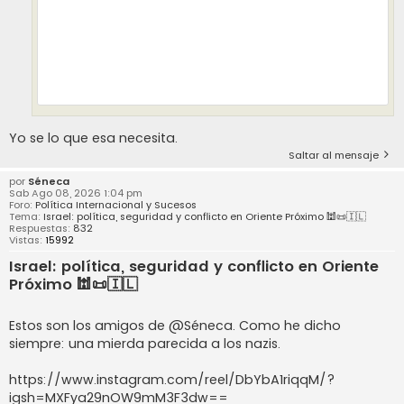
Yo se lo que esa necesita.
Saltar al mensaje
por
Séneca
Sab Ago 08, 2026 1:04 pm
Foro:
Política Internacional y Sucesos
Tema:
Israel: política, seguridad y conflicto en Oriente Próximo 🕍📜🇮🇱
Respuestas:
832
Vistas:
15992
Israel: política, seguridad y conflicto en Oriente
Próximo 🕍📜🇮🇱
Estos son los amigos de @Séneca. Como he dicho
siempre: una mierda parecida a los nazis.
https://www.instagram.com/reel/DbYbA1riqqM/?
igsh=MXFya29nOW9mM3F3dw==