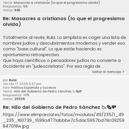
Tema:
Masacres a cristianos (lo que el progresismo olvida)
Respuestas:
56
Vistas:
945
Re: Masacres a cristianos (lo que el progresismo
olvida)
Totalmente al revés, Rula. Lo simplista es coger una lista de
nombres judíos y descubrimientos modernos y vender eso
como "base cultural". Lo que estás haciendo es
oportunismo retrospectivo.
Que haya científicos o pensadores judíos no convierte a
Occidente en "judeocristiano". Por esa regla de ...
Saltar al mensaje
por
Rula
Vie Abr 17, 2026 5:37 pm
Foro:
Política Española y Sucesos
Tema:
Hilo del Gobierno de Pedro Sánchez 📉🗞️💸
Respuestas:
1175
Vistas:
26926
Re: Hilo del Gobierno de Pedro Sánchez 📉🗞️💸
https://www.elimparcial.es/fotos/modulos/49/235/1_49
_235_160739_1599a4771abbbe7c5dac5957bd78c09259
8470f8w.jpg