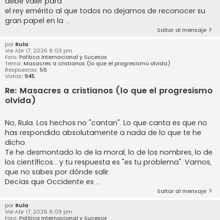
debe valer para
el rey emérito al que todos no dejamos de reconocer su
gran papel en la ...
Saltar al mensaje
por
Rula
Vie Abr 17, 2026 8:03 pm
Foro:
Política Internacional y Sucesos
Tema:
Masacres a cristianos (lo que el progresismo olvida)
Respuestas:
56
Vistas:
945
Re: Masacres a cristianos (lo que el progresismo
olvida)
No, Rula. Los hechos no "cantan". Lo que canta es que no
has respondido absolutamente a nada de lo que te he
dicho.
Te he desmontado lo de la moral, lo de los nombres, lo de
los científicos… y tu respuesta es "es tu problema". Vamos,
que no sabes por dónde salir.
Decías que Occidente es ...
Saltar al mensaje
por
Rula
Vie Abr 17, 2026 6:09 pm
Foro:
Política Internacional y Sucesos