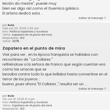
leición do mestre", puede muy
bien ser algo así como el Guernica galaico.
El artista dedicó esta ...
Saltar al mensaje
por
Rula
Sab Jun 20, 2026 11:55 am
Foro:
Política Española y Sucesos
Tema:
Zapatero en el punto de mira
Respuestas:
182
Vistas:
2276
Zapatero en el punto de mira
Vivir para ver , en la época franquista se hablaba con
recochineo de " La Collares "
refiriéndose a la señora de Franco que según cuentan era
como las urracas que se
lanzaba contra todo lo que brillaba hasta convertirse en el
terror de los joyeros ;
bueno ,pues ahora "El Collares ," resulta ser un ...
Saltar al mensaje
por
Rula
Vie Jun 19, 2026 8:11 pm
Foro:
Política Española y Sucesos
Tema:
Zapatero en el punto de mira
Respuestas:
182