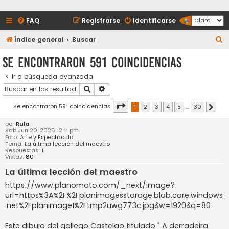
FAQ
Registrarse
Identificarse
B
Índice general
Buscar
u
Se encontraron 591 coincidencias
s
Ir a búsqueda avanzada
c
Buscar
Búsqueda avanzada
a
r
Página
1
de
30
Se encontraron 591 coincidencias
1
2
3
4
5
…
30
Sigui
por
Rula
Sab Jun 20, 2026 12:11 pm
Foro:
Arte y Espectáculo
Tema:
La última lección del maestro
Respuestas:
1
Vistas:
80
La última lección del maestro
https://www.planomato.com/_next/image?
url=https%3A%2F%2Fplanimagesstorage.blob.core.windows
.net%2Fplanimage1%2Ftmp2uwg773c.jpg&w=1920&q=80
Este dibujo del gallego Castelao titulado " A derradeira