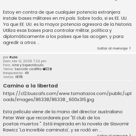
Estoy en contra de que cualquier potencia extranjera
instale bases militares en mi país. Sobre todo, si es EE. UU.
Ya que EE. UU. es la mayor potencia agresora de la historia.
Utiliza esas bases para controlar militar, política y
diplomáticamente a los países que las acogen, y para
agredir a otros ...
Saltar al mensaje
por
Rula
Dom Abr 12, 2026 7:22 pm
Foro:
Arte y Espectáculo
Tema:
Sección cinéfila 📽️🎞️🍿
Respuestas:
49
Vistas:
1976
Camino a la libertad
https://cl2.buscafs.com/www.tomatazos.com/public/upl
oads/images/86338/86338_600x315.jpg
Esta película viene de la mano del director australiano
Peter Weir que recordareis por "El club de los
poetas muertos ". Está inspirada en la novela de Slavomir
Rawicz 'La increíble caminata', y se rodó en ...
Saltar al mensaje