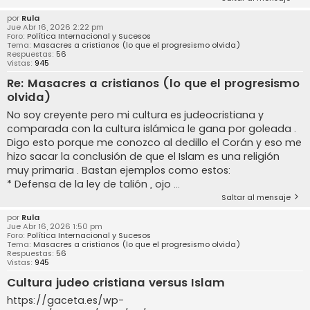
por
Rula
Jue Abr 16, 2026 2:22 pm
Foro:
Política Internacional y Sucesos
Tema:
Masacres a cristianos (lo que el progresismo olvida)
Respuestas:
56
Vistas:
945
Re: Masacres a cristianos (lo que el progresismo
olvida)
No soy creyente pero mi cultura es judeocristiana y
comparada con la cultura islámica le gana por goleada .
Digo esto porque me conozco al dedillo el Corán y eso me
hizo sacar la conclusión de que el Islam es una religión
muy primaria . Bastan ejemplos como estos:
* Defensa de la ley de talión , ojo ...
Saltar al mensaje
por
Rula
Jue Abr 16, 2026 1:50 pm
Foro:
Política Internacional y Sucesos
Tema:
Masacres a cristianos (lo que el progresismo olvida)
Respuestas:
56
Vistas:
945
Cultura judeo cristiana versus Islam
https://gaceta.es/wp-