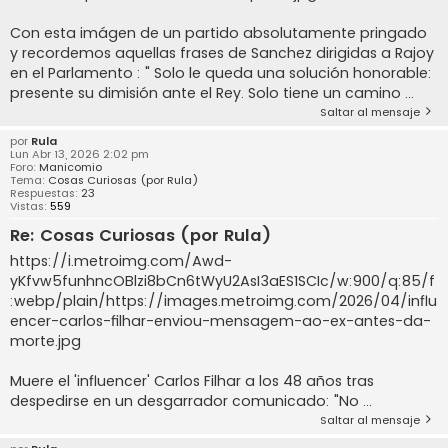
Con esta imágen de un partido absolutamente pringado
y recordemos aquellas frases de Sanchez dirigidas a Rajoy
en el Parlamento : " Solo le queda una solución honorable:
presente su dimisión ante el Rey. Solo tiene un camino ...
Saltar al mensaje
por
Rula
Lun Abr 13, 2026 2:02 pm
Foro:
Manicomio
Tema:
Cosas Curiosas (por Rula)
Respuestas:
23
Vistas:
559
Re: Cosas Curiosas (por Rula)
https://i.metroimg.com/Awd-
yKfvw5funhncOBlzi8bCn6tWyU2AsI3aES1SCIc/w:900/q:85/f
:webp/plain/https://images.metroimg.com/2026/04/influ
encer-carlos-filhar-enviou-mensagem-ao-ex-antes-da-
morte.jpg
Muere el 'influencer' Carlos Filhar a los 48 años tras
despedirse en un desgarrador comunicado: "No ...
Saltar al mensaje