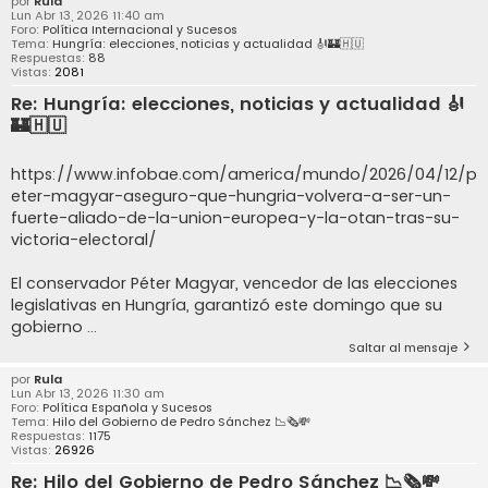
por
Rula
Lun Abr 13, 2026 11:40 am
Foro:
Política Internacional y Sucesos
Tema:
Hungría: elecciones, noticias y actualidad 🎻🏰🇭🇺
Respuestas:
88
Vistas:
2081
Re: Hungría: elecciones, noticias y actualidad 🎻
🏰🇭🇺
https://www.infobae.com/america/mundo/2026/04/12/p
eter-magyar-aseguro-que-hungria-volvera-a-ser-un-
fuerte-aliado-de-la-union-europea-y-la-otan-tras-su-
victoria-electoral/
El conservador Péter Magyar, vencedor de las elecciones
legislativas en Hungría, garantizó este domingo que su
gobierno ...
Saltar al mensaje
por
Rula
Lun Abr 13, 2026 11:30 am
Foro:
Política Española y Sucesos
Tema:
Hilo del Gobierno de Pedro Sánchez 📉🗞️💸
Respuestas:
1175
Vistas:
26926
Re: Hilo del Gobierno de Pedro Sánchez 📉🗞️💸