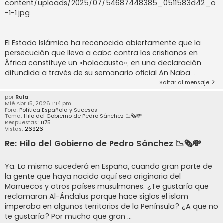
content/uploads/2025/07/54687448385_0511583d42_o
-1-1.jpg
El Estado Islámico ha reconocido abiertamente que la
persecución que lleva a cabo contra los cristianos en
África constituye un «holocausto», en una declaración
difundida a través de su semanario oficial An Naba ...
Saltar al mensaje
por
Rula
Mié Abr 15, 2026 1:14 pm
Foro:
Política Española y Sucesos
Tema:
Hilo del Gobierno de Pedro Sánchez 📉🗞️💸
Respuestas:
1175
Vistas:
26926
Re: Hilo del Gobierno de Pedro Sánchez 📉🗞️💸
Ya. Lo mismo sucederá en España, cuando gran parte de
la gente que haya nacido aquí sea originaria del
Marruecos y otros países musulmanes. ¿Te gustaría que
reclamaran Al-Ándalus porque hace siglos el islam
imperaba en algunos territorios de la Península? ¿A que no
te gustaría? Por mucho que gran ...