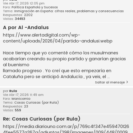
Vie Abr 17, 2026 12:05 pm
Foro:
Política Española y Sucesos
Tema:
Inmigración en España: cifras reales, problemas y consecuencias
Respuestas:
2202
Vistas:
34493
A por Al -Andalus
https://www.alertadigital.com/wp-
content/uploads/2026/04/partido-andalusi.webp
Hace tiempo que yo comenté cómo los musulmanes
acabarían creando su propio partido y ganarían gracias
al buenismo
llamado progreso . Yo creí que esto empezaría en
Cataluña pero se anticipó Andalucía , ya veis, el ...
Saltar al mensaje
por
Rula
Vie Abr 17, 2026 11:49 am
Foro:
Manicomio
Tema:
Cosas Curiosas (por Rula)
Respuestas:
23
Vistas:
559
Re: Cosas Curiosas (por Rula)
https://media.diariouno.com.ar/p/769c4f347e459470126
4fee5577a267a/adjuntos/298/imagenes/009/448/0009