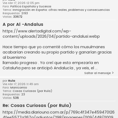
Vie Abr 17, 2026 12:05 pm
Foro:
Política Española y Sucesos
Tema:
Inmigración en España: cifras reales, problemas y consecuencias
Respuestas:
2193
Vistas:
33672
A por Al -Andalus
https://www.alertadigital.com/wp-
content/uploads/2026/04/partido-andalusi.webp
Hace tiempo que yo comenté cómo los musulmanes
acabarían creando su propio partido y ganarían gracias
al buenismo
llamado progreso . Yo creí que esto empezaría en
Cataluña pero se anticipó Andalucía , ya veis, el ...
Saltar al mensaje
por
Rula
Vie Abr 17, 2026 11:49 am
Foro:
Manicomio
Tema:
Cosas Curiosas (por Rula)
Respuestas:
23
Vistas:
538
Re: Cosas Curiosas (por Rula)
https://media.diariouno.com.ar/p/769c4f347e459470126
4fee5577a267a/adjuntos/298/imagenes/009/448/0009