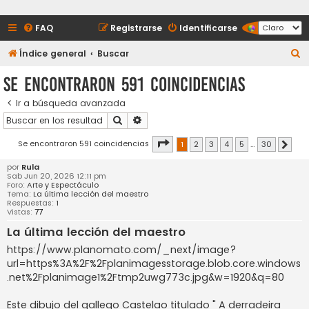
FAQ
Registrarse
Identificarse
B
Índice general
Buscar
u
Se encontraron 591 coincidencias
s
Ir a búsqueda avanzada
c
Buscar
Búsqueda avanzada
a
r
Página
1
de
30
Se encontraron 591 coincidencias
1
2
3
4
5
…
30
Sigui
por
Rula
Sab Jun 20, 2026 12:11 pm
Foro:
Arte y Espectáculo
Tema:
La última lección del maestro
Respuestas:
1
Vistas:
77
La última lección del maestro
https://www.planomato.com/_next/image?
url=https%3A%2F%2Fplanimagesstorage.blob.core.windows
.net%2Fplanimage1%2Ftmp2uwg773c.jpg&w=1920&q=80
Este dibujo del gallego Castelao titulado " A derradeira