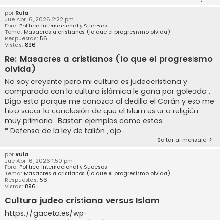
por
Rula
Jue Abr 16, 2026 2:22 pm
Foro:
Política Internacional y Sucesos
Tema:
Masacres a cristianos (lo que el progresismo olvida)
Respuestas:
56
Vistas:
896
Re: Masacres a cristianos (lo que el progresismo
olvida)
No soy creyente pero mi cultura es judeocristiana y
comparada con la cultura islámica le gana por goleada .
Digo esto porque me conozco al dedillo el Corán y eso me
hizo sacar la conclusión de que el Islam es una religión
muy primaria . Bastan ejemplos como estos:
* Defensa de la ley de talión , ojo ...
Saltar al mensaje
por
Rula
Jue Abr 16, 2026 1:50 pm
Foro:
Política Internacional y Sucesos
Tema:
Masacres a cristianos (lo que el progresismo olvida)
Respuestas:
56
Vistas:
896
Cultura judeo cristiana versus Islam
https://gaceta.es/wp-