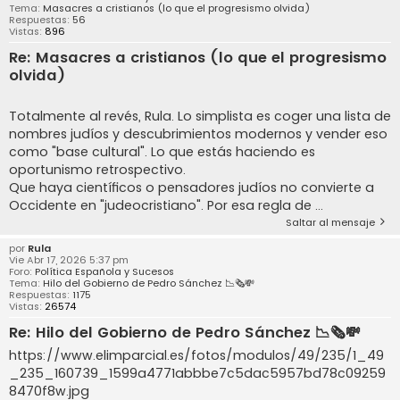
Tema:
Masacres a cristianos (lo que el progresismo olvida)
Respuestas:
56
Vistas:
896
Re: Masacres a cristianos (lo que el progresismo
olvida)
Totalmente al revés, Rula. Lo simplista es coger una lista de
nombres judíos y descubrimientos modernos y vender eso
como "base cultural". Lo que estás haciendo es
oportunismo retrospectivo.
Que haya científicos o pensadores judíos no convierte a
Occidente en "judeocristiano". Por esa regla de ...
Saltar al mensaje
por
Rula
Vie Abr 17, 2026 5:37 pm
Foro:
Política Española y Sucesos
Tema:
Hilo del Gobierno de Pedro Sánchez 📉🗞️💸
Respuestas:
1175
Vistas:
26574
Re: Hilo del Gobierno de Pedro Sánchez 📉🗞️💸
https://www.elimparcial.es/fotos/modulos/49/235/1_49
_235_160739_1599a4771abbbe7c5dac5957bd78c09259
8470f8w.jpg