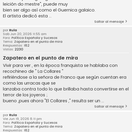
leición do mestre", puede muy
bien ser algo así como el Guernica galaico.
El artista dedicó esta ...
Saltar al mensaje
por
Rula
Sab Jun 20, 2026 11:55 am
Foro:
Política Española y Sucesos
Tema:
Zapatero en el punto de mira
Respuestas:
182
Vistas:
2230
Zapatero en el punto de mira
Vivir para ver , en la época franquista se hablaba con
recochineo de " La Collares "
refiriéndose a la señora de Franco que según cuentan era
como las urracas que se
lanzaba contra todo lo que brillaba hasta convertirse en el
terror de los joyeros ;
bueno ,pues ahora "El Collares ," resulta ser un ...
Saltar al mensaje
por
Rula
Vie Jun 19, 2026 8:11 pm
Foro:
Política Española y Sucesos
Tema:
Zapatero en el punto de mira
Respuestas:
182