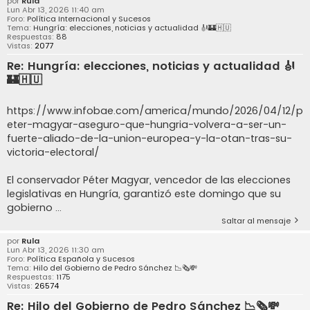
por
Rula
Lun Abr 13, 2026 11:40 am
Foro:
Política Internacional y Sucesos
Tema:
Hungría: elecciones, noticias y actualidad 🎻🏰🇭🇺
Respuestas:
88
Vistas:
2077
Re: Hungría: elecciones, noticias y actualidad 🎻
🏰🇭🇺
https://www.infobae.com/america/mundo/2026/04/12/p
eter-magyar-aseguro-que-hungria-volvera-a-ser-un-
fuerte-aliado-de-la-union-europea-y-la-otan-tras-su-
victoria-electoral/
El conservador Péter Magyar, vencedor de las elecciones
legislativas en Hungría, garantizó este domingo que su
gobierno ...
Saltar al mensaje
por
Rula
Lun Abr 13, 2026 11:30 am
Foro:
Política Española y Sucesos
Tema:
Hilo del Gobierno de Pedro Sánchez 📉🗞️💸
Respuestas:
1175
Vistas:
26574
Re: Hilo del Gobierno de Pedro Sánchez 📉🗞️💸