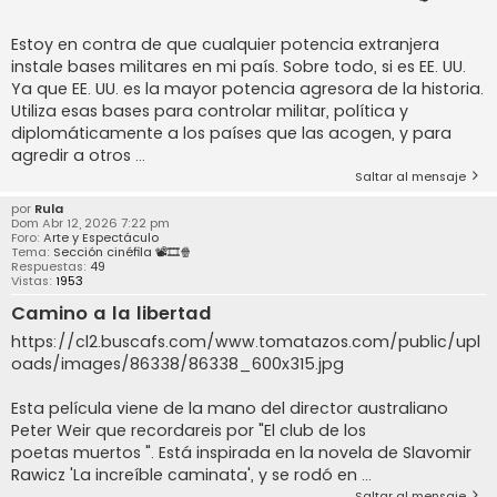
Estoy en contra de que cualquier potencia extranjera
instale bases militares en mi país. Sobre todo, si es EE. UU.
Ya que EE. UU. es la mayor potencia agresora de la historia.
Utiliza esas bases para controlar militar, política y
diplomáticamente a los países que las acogen, y para
agredir a otros ...
Saltar al mensaje
por
Rula
Dom Abr 12, 2026 7:22 pm
Foro:
Arte y Espectáculo
Tema:
Sección cinéfila 📽️🎞️🍿
Respuestas:
49
Vistas:
1953
Camino a la libertad
https://cl2.buscafs.com/www.tomatazos.com/public/upl
oads/images/86338/86338_600x315.jpg
Esta película viene de la mano del director australiano
Peter Weir que recordareis por "El club de los
poetas muertos ". Está inspirada en la novela de Slavomir
Rawicz 'La increíble caminata', y se rodó en ...
Saltar al mensaje