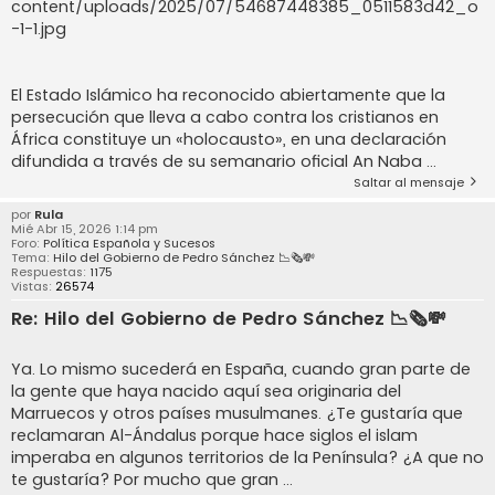
content/uploads/2025/07/54687448385_0511583d42_o
-1-1.jpg
El Estado Islámico ha reconocido abiertamente que la
persecución que lleva a cabo contra los cristianos en
África constituye un «holocausto», en una declaración
difundida a través de su semanario oficial An Naba ...
Saltar al mensaje
por
Rula
Mié Abr 15, 2026 1:14 pm
Foro:
Política Española y Sucesos
Tema:
Hilo del Gobierno de Pedro Sánchez 📉🗞️💸
Respuestas:
1175
Vistas:
26574
Re: Hilo del Gobierno de Pedro Sánchez 📉🗞️💸
Ya. Lo mismo sucederá en España, cuando gran parte de
la gente que haya nacido aquí sea originaria del
Marruecos y otros países musulmanes. ¿Te gustaría que
reclamaran Al-Ándalus porque hace siglos el islam
imperaba en algunos territorios de la Península? ¿A que no
te gustaría? Por mucho que gran ...