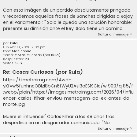
Con esta imágen de un partido absolutamente pringado
y recordemos aquellas frases de Sanchez dirigidas a Rajoy
en el Parlamento : " Solo le queda una solución honorable:
presente su dimisión ante el Rey. Solo tiene un camino ...
Saltar al mensaje
por
Rula
Lun Abr 13, 2026 2:02 pm
Foro:
Manicomio
Tema:
Cosas Curiosas (por Rula)
Respuestas:
23
Vistas:
538
Re: Cosas Curiosas (por Rula)
https://i.metroimg.com/Awd-
yKfvw5funhncOBlzi8bCn6tWyU2AsI3aES1SCIc/w:900/q:85/f
:webp/plain/https://images.metroimg.com/2026/04/influ
encer-carlos-filhar-enviou-mensagem-ao-ex-antes-da-
morte.jpg
Muere el 'influencer' Carlos Filhar a los 48 años tras
despedirse en un desgarrador comunicado: "No ...
Saltar al mensaje