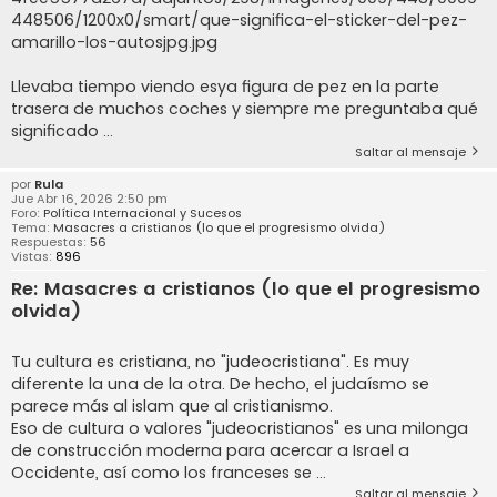
448506/1200x0/smart/que-significa-el-sticker-del-pez-
amarillo-los-autosjpg.jpg
Llevaba tiempo viendo esya figura de pez en la parte
trasera de muchos coches y siempre me preguntaba qué
significado ...
Saltar al mensaje
por
Rula
Jue Abr 16, 2026 2:50 pm
Foro:
Política Internacional y Sucesos
Tema:
Masacres a cristianos (lo que el progresismo olvida)
Respuestas:
56
Vistas:
896
Re: Masacres a cristianos (lo que el progresismo
olvida)
Tu cultura es cristiana, no "judeocristiana". Es muy
diferente la una de la otra. De hecho, el judaísmo se
parece más al islam que al cristianismo.
Eso de cultura o valores "judeocristianos" es una milonga
de construcción moderna para acercar a Israel a
Occidente, así como los franceses se ...
Saltar al mensaje