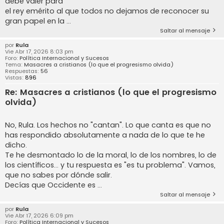
debe valer para
el rey emérito al que todos no dejamos de reconocer su
gran papel en la ...
Saltar al mensaje
por
Rula
Vie Abr 17, 2026 8:03 pm
Foro:
Política Internacional y Sucesos
Tema:
Masacres a cristianos (lo que el progresismo olvida)
Respuestas:
56
Vistas:
896
Re: Masacres a cristianos (lo que el progresismo
olvida)
No, Rula. Los hechos no "cantan". Lo que canta es que no
has respondido absolutamente a nada de lo que te he
dicho.
Te he desmontado lo de la moral, lo de los nombres, lo de
los científicos… y tu respuesta es "es tu problema". Vamos,
que no sabes por dónde salir.
Decías que Occidente es ...
Saltar al mensaje
por
Rula
Vie Abr 17, 2026 6:09 pm
Foro:
Política Internacional y Sucesos