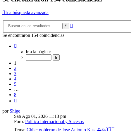
Ir a búsqueda avanzada
Búsqueda
Buscar
avanzada
Se encontraron 154 coincidencias
Página
1
Ir a la página:
de
8
1
2
3
4
5
…
8
Siguiente
por
Shige
Sab Ago 01, 2026 11:13 pm
Foro:
Política Internacional y Sucesos
Tema:
Chile: gobierno de José Antonio Kast ⛰️⚖️🇨🇱