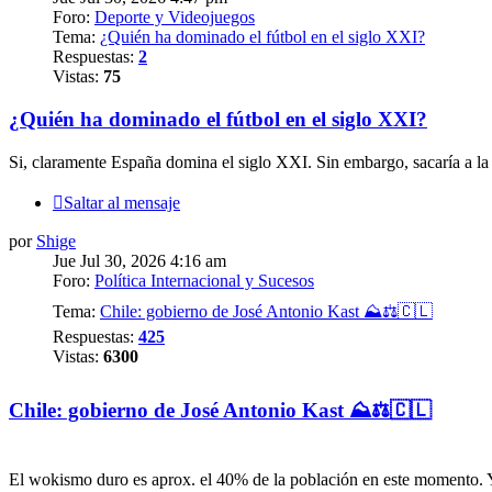
Foro:
Deporte y Videojuegos
Tema:
¿Quién ha dominado el fútbol en el siglo XXI?
Respuestas:
2
Vistas:
75
¿Quién ha dominado el fútbol en el siglo XXI?
Si, claramente España domina el siglo XXI. Sin embargo, sacaría a 
Saltar al mensaje
por
Shige
Jue Jul 30, 2026 4:16 am
Foro:
Política Internacional y Sucesos
Tema:
Chile: gobierno de José Antonio Kast ⛰️⚖️🇨🇱
Respuestas:
425
Vistas:
6300
Chile: gobierno de José Antonio Kast ⛰️⚖️🇨🇱
El wokismo duro es aprox. el 40% de la población en este momento. Y 