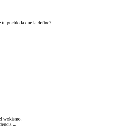
e tu pueblo la que la define?
del wokismo.
encia ...