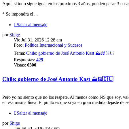
Aquí, si todo sigue igual en los proximos 3 años, pueden pasar 3 cosa
* Se impondrá el ...
Saltar al mensaje
por
Shige
Vie Jul 31, 2026 12:28 am
Foro:
Política Internacional y Sucesos
Tema:
Chile: gobierno de José Antonio Kast ⛰️⚖️🇨🇱
Respuestas:
425
Vistas:
6300
Chile: gobierno de José Antonio Kast ⛰️⚖️🇨🇱
Pero yo no siento que no los respete. Al menos como NS que soy, val
en esa misma línea .El punto es que si ya en gran medida dejaste de ser
Saltar al mensaje
por
Shige
Jue Jul 30, 2026 4:47 pm