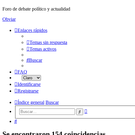
Foro de debate político y actualidad
Obviar
Enlaces rápidos
Temas sin respuesta
Temas activos
Buscar
FAQ
Identificarse
Registrarse
Índice general
Buscar
Búsqueda
Buscar
avanzada
Buscar
Se encontraron 154 coincidencias