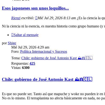
Esos japoneses son unos loquillos...
Rienzi
escribió:
Mié Jul 29, 2026 8:13 am
¿Es la ciencia la qu
Ni la ciencia ni la esencia, es nuestra historia como grupo humano (y 
Saltar al mensaje
por
Shige
Mié Jul 29, 2026 4:29 am
Foro:
Política Internacional y Sucesos
Tema:
Chile: gobierno de José Antonio Kast ⛰️⚖️🇨🇱
Respuestas:
425
Vistas:
6300
Chile: gobierno de José Antonio Kast ⛰️⚖️🇨🇱
Es que no puede ser. Tanto así que mapuche y woke no pueden ir en la
No es lo mismo. El terraplanista no afecta básicamente en nada, no pa