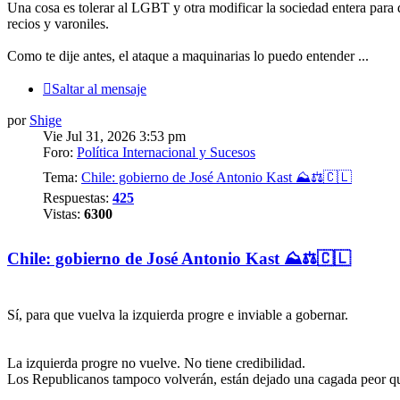
Una cosa es tolerar al LGBT y otra modificar la sociedad entera para d
recios y varoniles.
Como te dije antes, el ataque a maquinarias lo puedo entender ...
Saltar al mensaje
por
Shige
Vie Jul 31, 2026 3:53 pm
Foro:
Política Internacional y Sucesos
Tema:
Chile: gobierno de José Antonio Kast ⛰️⚖️🇨🇱
Respuestas:
425
Vistas:
6300
Chile: gobierno de José Antonio Kast ⛰️⚖️🇨🇱
Sí, para que vuelva la izquierda progre e inviable a gobernar.
La izquierda progre no vuelve. No tiene credibilidad.
Los Republicanos tampoco volverán, están dejado una cagada peor qu