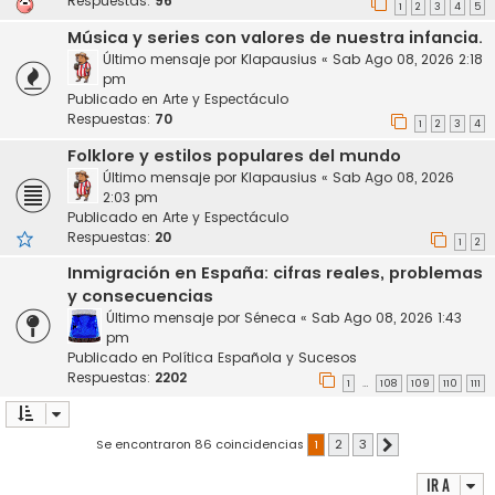
Respuestas:
96
1
2
3
4
5
Música y series con valores de nuestra infancia.
Último mensaje por
Klapausius
«
Sab Ago 08, 2026 2:18
pm
Publicado en
Arte y Espectáculo
Respuestas:
70
1
2
3
4
Folklore y estilos populares del mundo
Último mensaje por
Klapausius
«
Sab Ago 08, 2026
2:03 pm
Publicado en
Arte y Espectáculo
Respuestas:
20
1
2
Inmigración en España: cifras reales, problemas
y consecuencias
Último mensaje por
Séneca
«
Sab Ago 08, 2026 1:43
pm
Publicado en
Política Española y Sucesos
Respuestas:
2202
1
108
109
110
111
…
Se encontraron 86 coincidencias
1
2
3
Siguiente
Ir a