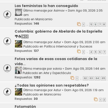
Las feministas lo han conseguido
Último mensaje por
Asimov
«
Dom Ago 09, 2026 2:05
am
Publicado en
Manicomio
Respuestas:
146
1
5
6
7
8
…
Colombia: gobierno de Abelardo de la Espriella
🌴☕🇨🇴
Último mensaje por
Astur
«
Dom Ago 09, 2026 2:00 am
Publicado en
Política Internacional y Sucesos
Respuestas:
137
1
4
5
6
7
…
Fotos varias de esas cosas cotidianas de la
vida...
Último mensaje por
solvia
«
Dom Ago 09, 2026 1:44 am
Publicado en
Arte y Espectáculo
Respuestas:
1292
1
62
63
64
65
…
¿Todas las opiniones son respetables?
Último mensaje por
Astur
«
Dom Ago 09, 2026 1:19 am
Publicado en
Manicomio
Respuestas:
30
1
2
Fotomatón