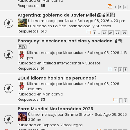
Publicado en
Manicomio
Respuestas:
55
1
2
3
Argentina: gobierno de Javier Milei 🦁🧉🇦🇷
Último mensaje por
Astur
«
Sab Ago 08, 2026 4:20 pm
Publicado en
Política Internacional y Sucesos
Respuestas:
518
1
23
24
25
26
…
Paraguay: elecciones, noticias y sociedad 🧉🐆
🇵🇾
Último mensaje por
Klapausius
«
Sab Ago 08, 2026 4:13
pm
Publicado en
Política Internacional y Sucesos
Respuestas:
51
1
2
3
¿Qué idioma hablan los peruanos?
Último mensaje por
Klapausius
«
Sab Ago 08, 2026
3:56 pm
Publicado en
Manicomio
Respuestas:
33
1
2
Porra Mundial Norteamérica 2026
Último mensaje por
Gimme Shelter
«
Sab Ago 08, 2026
3:39 pm
Publicado en
Deporte y Videojuegos