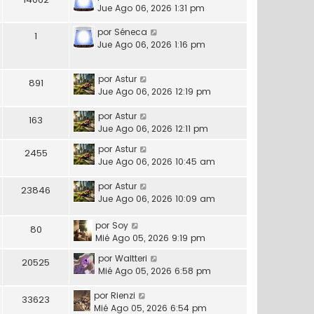
Jue Ago 06, 2026 1:31 pm
por
Séneca
1
Jue Ago 06, 2026 1:16 pm
por
Astur
891
Jue Ago 06, 2026 12:19 pm
por
Astur
163
Jue Ago 06, 2026 12:11 pm
por
Astur
2455
Jue Ago 06, 2026 10:45 am
por
Astur
23846
Jue Ago 06, 2026 10:09 am
por
Soy
80
Mié Ago 05, 2026 9:19 pm
por
Waltteri
20525
Mié Ago 05, 2026 6:58 pm
por
Rienzi
33623
Mié Ago 05, 2026 6:54 pm