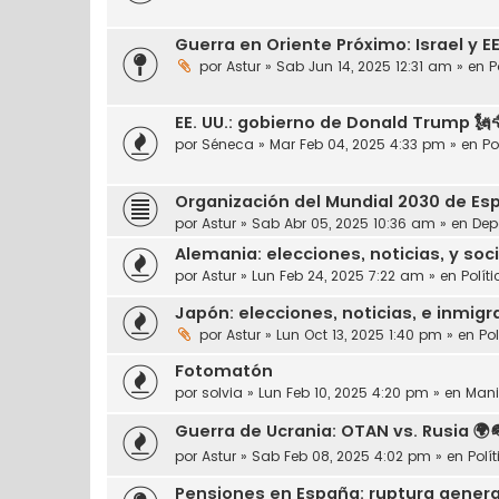
Guerra en Oriente Próximo: Israel y EE.
por
Astur
»
Sab Jun 14, 2025 12:31 am
» en
P
EE. UU.: gobierno de Donald Trump 🗽
por
Séneca
»
Mar Feb 04, 2025 4:33 pm
» en
Po
Organización del Mundial 2030 de Es
por
Astur
»
Sab Abr 05, 2025 10:36 am
» en
Dep
Alemania: elecciones, noticias, y soc
por
Astur
»
Lun Feb 24, 2025 7:22 am
» en
Polít
Japón: elecciones, noticias, e inmigr
por
Astur
»
Lun Oct 13, 2025 1:40 pm
» en
Po
Fotomatón
por
solvia
»
Lun Feb 10, 2025 4:20 pm
» en
Man
Guerra de Ucrania: OTAN vs. Rusia 🌍
por
Astur
»
Sab Feb 08, 2025 4:02 pm
» en
Polí
Pensiones en España: ruptura genera