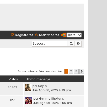
Registrarse
Identificarse
Buscar
Búsqueda avanzad
Se encontraron 84 coincidencias
1
2
3
Siguiente
Vistas
Último mensaje
por
Soy
20307
Jue Ago 06, 2026 4:29 pm
por
Gimme Shelter
127
Jue Ago 06, 2026 3:55 pm