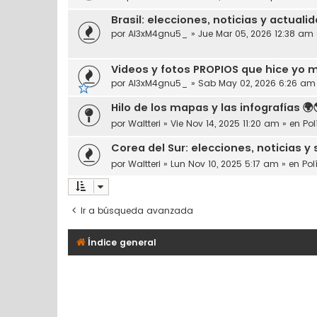
Brasil: elecciones, noticias y actualid
por
Al3xM4gnu5_
»
Jue Mar 05, 2026 12:38 am
Videos y fotos PROPIOS que hice yo 
por
Al3xM4gnu5_
»
Sab May 02, 2026 6:26 am
Hilo de los mapas y las infografías 🌍
por
Waltteri
»
Vie Nov 14, 2025 11:20 am
» en
Pol
Corea del Sur: elecciones, noticias y 
por
Waltteri
»
Lun Nov 10, 2025 5:17 am
» en
Pol
Ir a búsqueda avanzada
Índice general