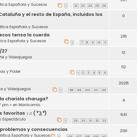
ítica Española y Sucesos
1
22
23
24
25
26
…
Cataluña y el resto de España, incluidos los
0
lítica Española y Sucesos
ecos tensa la cuerda
218
ítica Española y Sucesos
1
7
8
9
10
11
…
/27
12
te y Videojuegos
112
eas y Poder
1
2
3
4
5
6
2028
te y Videojuegos
1
98
99
100
101
102
…
la charisla charuga?
4
37 pm
» en
Manicomio
oritas ♪♫ ( ͡❛ ͜ʖ ͡❛)
641
 y Espectáculo
1
29
30
31
32
33
…
s, problemas y consecuencias
2191
olítica Española y Sucesos
1
106
107
108
109
110
…