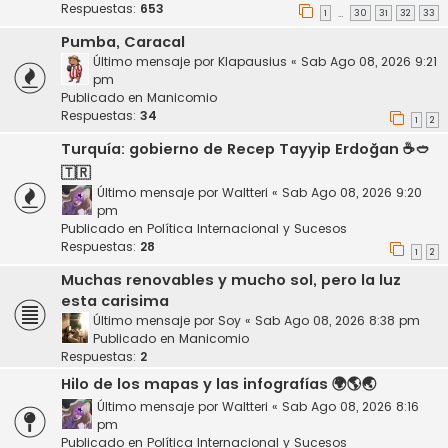
Respuestas:
653
1
30
31
32
33
…
Pumba, Caracal
Último mensaje por
Klapausius
«
Sab Ago 08, 2026 9:21
pm
Publicado en
Manicomio
Respuestas:
34
1
2
Turquía: gobierno de Recep Tayyip Erdoğan ☕🥙
🇹🇷
Último mensaje por
Waltteri
«
Sab Ago 08, 2026 9:20
pm
Publicado en
Política Internacional y Sucesos
Respuestas:
28
1
2
Muchas renovables y mucho sol, pero la luz
esta carisima
Último mensaje por
Soy
«
Sab Ago 08, 2026 8:38 pm
Publicado en
Manicomio
Respuestas:
2
Hilo de los mapas y las infografías 🌍🌎🌏
Último mensaje por
Waltteri
«
Sab Ago 08, 2026 8:16
pm
Publicado en
Política Internacional y Sucesos