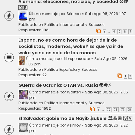
Alemania: elecciones, noticias, y sociedad 🥨🍺
🇩🇪
Último mensaje por
Séneca
«
Sab Ago 08, 2026 1:07
pm
Publicado en
Política Internacional y Sucesos
Respuestas:
138
1
4
5
6
7
…
Espana, no es como hora de dejar de ir de
socialistas, modernos, woke? Es que ya ir de
woke ya se os sale de las manos
Último mensaje por
Librepensador
«
Sab Ago 08, 2026
1:05 pm
Publicado en
Política Española y Sucesos
Respuestas:
22
1
2
Guerra de Ucrania: OTAN vs. Rusia 🌍🪖⚡
Último mensaje por
Waltteri
«
Sab Ago 08, 2026 12:35
pm
Publicado en
Política Internacional y Sucesos
Respuestas:
1552
1
75
76
77
78
…
El Salvador: gobierno de Nayib ₿ukele 🏛️💪🏼 🇸🇻
Último mensaje por
Asimov
«
Sab Ago 08, 2026 12:22
pm