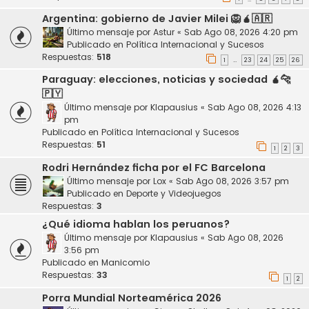
Argentina: gobierno de Javier Milei 🦁🧉🇦🇷
Último mensaje por
Astur
«
Sab Ago 08, 2026 4:20 pm
Publicado en
Política Internacional y Sucesos
Respuestas:
518
1
23
24
25
26
…
Paraguay: elecciones, noticias y sociedad 🧉🐆
🇵🇾
Último mensaje por
Klapausius
«
Sab Ago 08, 2026 4:13
pm
Publicado en
Política Internacional y Sucesos
Respuestas:
51
1
2
3
Rodri Hernández ficha por el FC Barcelona
Último mensaje por
Lox
«
Sab Ago 08, 2026 3:57 pm
Publicado en
Deporte y Videojuegos
Respuestas:
3
¿Qué idioma hablan los peruanos?
Último mensaje por
Klapausius
«
Sab Ago 08, 2026
3:56 pm
Publicado en
Manicomio
Respuestas:
33
1
2
Porra Mundial Norteamérica 2026