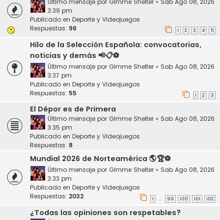
Último mensaje por
Gimme Shelter
«
Sab Ago 08, 2026
3:39 pm
Publicado en
Deporte y Videojuegos
Respuestas:
96
1
2
3
4
5
Hilo de la Selección Española: convocatorias,
noticias y demás 📢📋⚽️
Último mensaje por
Gimme Shelter
«
Sab Ago 08, 2026
3:37 pm
Publicado en
Deporte y Videojuegos
Respuestas:
55
1
2
3
El Dépor es de Primera
Último mensaje por
Gimme Shelter
«
Sab Ago 08, 2026
3:35 pm
Publicado en
Deporte y Videojuegos
Respuestas:
8
Mundial 2026 de Norteamérica 🌎🏆⚽
Último mensaje por
Gimme Shelter
«
Sab Ago 08, 2026
3:33 pm
Publicado en
Deporte y Videojuegos
Respuestas:
2032
1
99
100
101
102
…
¿Todas las opiniones son respetables?