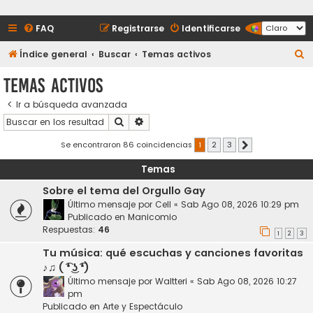
FAQ
Registrarse
Identificarse
B
Índice general
Buscar
Temas activos
u
Temas activos
s
Ir a búsqueda avanzada
c
Buscar
Búsqueda avanzada
a
r
Se encontraron 86 coincidencias
1
2
3
Siguiente
Temas
Sobre el tema del Orgullo Gay
Último mensaje por
Cell
«
Sab Ago 08, 2026 10:29 pm
Publicado en
Manicomio
Respuestas:
46
1
2
3
Tu música: qué escuchas y canciones favoritas
♪♫ ( ͡❛ ͜ʖ ͡❛)
Último mensaje por
Waltteri
«
Sab Ago 08, 2026 10:27
pm
Publicado en
Arte y Espectáculo