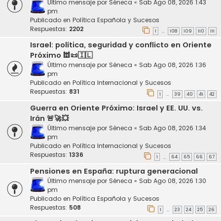
Último mensaje por
Séneca
«
Sab Ago 08, 2026 1:43
pm
Publicado en
Política Española y Sucesos
Respuestas:
2202
1
108
109
110
111
…
Israel: política, seguridad y conflicto en Oriente
Próximo 🕍📜🇮🇱
Último mensaje por
Séneca
«
Sab Ago 08, 2026 1:36
pm
Publicado en
Política Internacional y Sucesos
Respuestas:
831
1
39
40
41
42
…
Guerra en Oriente Próximo: Israel y EE. UU. vs.
Irán 🚨🚀💥
Último mensaje por
Séneca
«
Sab Ago 08, 2026 1:34
pm
Publicado en
Política Internacional y Sucesos
Respuestas:
1336
1
64
65
66
67
…
Pensiones en España: ruptura generacional
Último mensaje por
Séneca
«
Sab Ago 08, 2026 1:30
pm
Publicado en
Política Española y Sucesos
Respuestas:
508
1
23
24
25
26
…