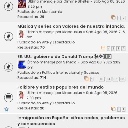
Último mensaje por
Gimme Shelter
«
Sab Ago 08, 2026
3:25 pm
Publicado en
Manicomio
Respuestas:
29
1
2
Música y series con valores de nuestra infancia.
Último mensaje por
Klapausius
«
Sab Ago 08, 2026 2:18
pm
Publicado en
Arte y Espectáculo
Respuestas:
70
1
2
3
4
EE. UU.: gobierno de Donald Trump 🗽🦅🇺🇲
Último mensaje por
Séneca
«
Sab Ago 08, 2026 2:09
pm
Publicado en
Política Internacional y Sucesos
Respuestas:
714
1
33
34
35
36
…
Folklore y estilos populares del mundo
Último mensaje por
Klapausius
«
Sab Ago 08, 2026
2:03 pm
Publicado en
Arte y Espectáculo
Respuestas:
20
1
2
Inmigración en España: cifras reales, problemas
y consecuencias