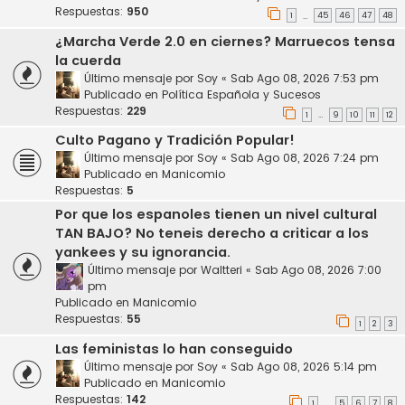
Respuestas:
950
1
45
46
47
48
…
¿Marcha Verde 2.0 en ciernes? Marruecos tensa
la cuerda
Último mensaje por
Soy
«
Sab Ago 08, 2026 7:53 pm
Publicado en
Política Española y Sucesos
Respuestas:
229
1
9
10
11
12
…
Culto Pagano y Tradición Popular!
Último mensaje por
Soy
«
Sab Ago 08, 2026 7:24 pm
Publicado en
Manicomio
Respuestas:
5
Por que los espanoles tienen un nivel cultural
TAN BAJO? No teneis derecho a criticar a los
yankees y su ignorancia.
Último mensaje por
Waltteri
«
Sab Ago 08, 2026 7:00
pm
Publicado en
Manicomio
Respuestas:
55
1
2
3
Las feministas lo han conseguido
Último mensaje por
Soy
«
Sab Ago 08, 2026 5:14 pm
Publicado en
Manicomio
Respuestas:
142
1
5
6
7
8
…