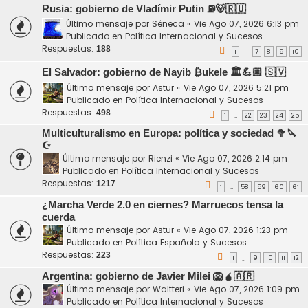
Rusia: gobierno de Vladímir Putin ⛽️🐻🇷🇺
Último mensaje por
Séneca
«
Vie Ago 07, 2026 6:13 pm
Publicado en
Política Internacional y Sucesos
Respuestas:
188
1
7
8
9
10
…
El Salvador: gobierno de Nayib ₿ukele 🏛️💪🏼 🇸🇻
Último mensaje por
Astur
«
Vie Ago 07, 2026 5:21 pm
Publicado en
Política Internacional y Sucesos
Respuestas:
498
1
22
23
24
25
…
Multiculturalismo en Europa: política y sociedad 🥦🔪
☪️
Último mensaje por
Rienzi
«
Vie Ago 07, 2026 2:14 pm
Publicado en
Política Internacional y Sucesos
Respuestas:
1217
1
58
59
60
61
…
¿Marcha Verde 2.0 en ciernes? Marruecos tensa la
cuerda
Último mensaje por
Astur
«
Vie Ago 07, 2026 1:23 pm
Publicado en
Política Española y Sucesos
Respuestas:
223
1
9
10
11
12
…
Argentina: gobierno de Javier Milei 🦁🧉🇦🇷
Último mensaje por
Waltteri
«
Vie Ago 07, 2026 1:09 pm
Publicado en
Política Internacional y Sucesos