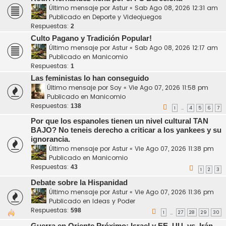
Último mensaje por
Astur
«
Sab Ago 08, 2026 12:31 am
Publicado en
Deporte y Videojuegos
Respuestas:
2
Culto Pagano y Tradición Popular!
Último mensaje por
Astur
«
Sab Ago 08, 2026 12:17 am
Publicado en
Manicomio
Respuestas:
1
Las feministas lo han conseguido
Último mensaje por
Soy
«
Vie Ago 07, 2026 11:58 pm
Publicado en
Manicomio
Respuestas:
138
1
4
5
6
7
…
Por que los espanoles tienen un nivel cultural TAN
BAJO? No teneis derecho a criticar a los yankees y su
ignorancia.
Último mensaje por
Astur
«
Vie Ago 07, 2026 11:38 pm
Publicado en
Manicomio
Respuestas:
43
1
2
3
Debate sobre la Hispanidad
Último mensaje por
Astur
«
Vie Ago 07, 2026 11:36 pm
Publicado en
Ideas y Poder
Respuestas:
598
1
27
28
29
30
…
Guerra en Oriente Próximo: Israel y EE. UU. vs. Irán