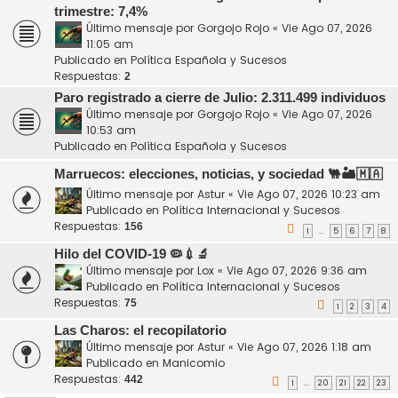
trimestre: 7,4%
Último mensaje por
Gorgojo Rojo
«
Vie Ago 07, 2026
11:05 am
Publicado en
Política Española y Sucesos
Respuestas:
2
Paro registrado a cierre de Julio: 2.311.499 individuos
Último mensaje por
Gorgojo Rojo
«
Vie Ago 07, 2026
10:53 am
Publicado en
Política Española y Sucesos
Marruecos: elecciones, noticias, y sociedad 🐫🏜️🇲🇦
Último mensaje por
Astur
«
Vie Ago 07, 2026 10:23 am
Publicado en
Política Internacional y Sucesos
Respuestas:
156
1
5
6
7
8
…
Hilo del COVID-19 🦠💉🔬
Último mensaje por
Lox
«
Vie Ago 07, 2026 9:36 am
Publicado en
Política Internacional y Sucesos
Respuestas:
75
1
2
3
4
Las Charos: el recopilatorio
Último mensaje por
Astur
«
Vie Ago 07, 2026 1:18 am
Publicado en
Manicomio
Respuestas:
442
1
20
21
22
23
…