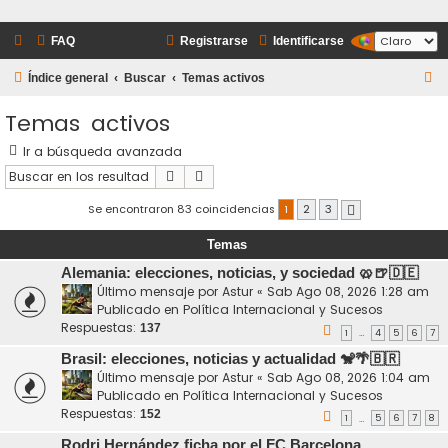
FAQ
Registrarse
Identificarse
B
Índice general
Buscar
Temas activos
u
Temas activos
s
Ir a búsqueda avanzada
c
Buscar
Búsqueda avanzada
a
r
Se encontraron 83 coincidencias
1
2
3
Siguiente
Temas
Alemania: elecciones, noticias, y sociedad 🥨🍺🇩🇪
Último mensaje por
Astur
«
Sab Ago 08, 2026 1:28 am
Publicado en
Política Internacional y Sucesos
Respuestas:
137
1
4
5
6
7
…
Brasil: elecciones, noticias y actualidad 🐒🌴🇧🇷
Último mensaje por
Astur
«
Sab Ago 08, 2026 1:04 am
Publicado en
Política Internacional y Sucesos
Respuestas:
152
1
5
6
7
8
…
Rodri Hernández ficha por el FC Barcelona