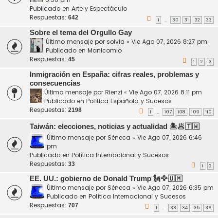
Publicado en
Arte y Espectáculo
Respuestas:
642
1
30
31
32
33
…
Sobre el tema del Orgullo Gay
Último mensaje por
solvia
«
Vie Ago 07, 2026 8:27 pm
Publicado en
Manicomio
Respuestas:
45
1
2
3
Inmigración en España: cifras reales, problemas y
consecuencias
Último mensaje por
Rienzi
«
Vie Ago 07, 2026 8:11 pm
Publicado en
Política Española y Sucesos
Respuestas:
2198
1
107
108
109
110
…
Taiwán: elecciones, noticias y actualidad 🏝️🥟🇹🇼
Último mensaje por
Séneca
«
Vie Ago 07, 2026 6:46
pm
Publicado en
Política Internacional y Sucesos
Respuestas:
33
1
2
EE. UU.: gobierno de Donald Trump 🗽🦅🇺🇲
Último mensaje por
Séneca
«
Vie Ago 07, 2026 6:35 pm
Publicado en
Política Internacional y Sucesos
Respuestas:
707
1
33
34
35
36
…