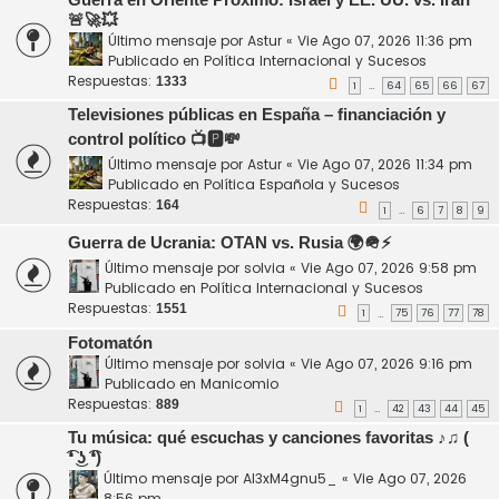
🚨🚀💥
Último mensaje por
Astur
«
Vie Ago 07, 2026 11:36 pm
Publicado en
Política Internacional y Sucesos
Respuestas:
1333
1
64
65
66
67
…
Televisiones públicas en España – financiación y
control político 📺🅿️💸
Último mensaje por
Astur
«
Vie Ago 07, 2026 11:34 pm
Publicado en
Política Española y Sucesos
Respuestas:
164
1
6
7
8
9
…
Guerra de Ucrania: OTAN vs. Rusia 🌍🪖⚡
Último mensaje por
solvia
«
Vie Ago 07, 2026 9:58 pm
Publicado en
Política Internacional y Sucesos
Respuestas:
1551
1
75
76
77
78
…
Fotomatón
Último mensaje por
solvia
«
Vie Ago 07, 2026 9:16 pm
Publicado en
Manicomio
Respuestas:
889
1
42
43
44
45
…
Tu música: qué escuchas y canciones favoritas ♪♫ (
͡❛ ͜ʖ ͡❛)
Último mensaje por
Al3xM4gnu5_
«
Vie Ago 07, 2026
8:56 pm