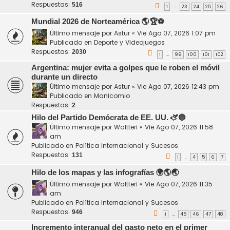
Respuestas:
516
1
23
24
25
26
…
Mundial 2026 de Norteamérica 🌎🏆⚽
Último mensaje por
Astur
«
Vie Ago 07, 2026 1:07 pm
Publicado en
Deporte y Videojuegos
Respuestas:
2030
1
99
100
101
102
…
Argentina: mujer evita a golpes que le roben el móvil
durante un directo
Último mensaje por
Astur
«
Vie Ago 07, 2026 12:43 pm
Publicado en
Manicomio
Respuestas:
2
Hilo del Partido Demócrata de EE. UU. 🫏🔵
Último mensaje por
Waltteri
«
Vie Ago 07, 2026 11:58
am
Publicado en
Política Internacional y Sucesos
Respuestas:
131
1
4
5
6
7
…
Hilo de los mapas y las infografías 🌍🌎🌏
Último mensaje por
Waltteri
«
Vie Ago 07, 2026 11:35
am
Publicado en
Política Internacional y Sucesos
Respuestas:
946
1
45
46
47
48
…
Incremento interanual del gasto neto en el primer