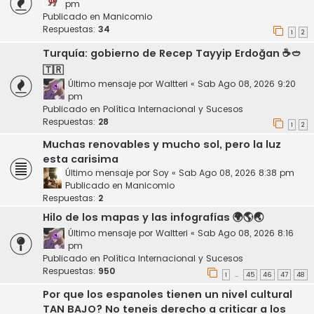
pm
Publicado en
Manicomio
Respuestas:
34
1
2
Turquía: gobierno de Recep Tayyip Erdoğan ☕🥙
🇹🇷
Último mensaje por
Waltteri
«
Sab Ago 08, 2026 9:20
pm
Publicado en
Política Internacional y Sucesos
Respuestas:
28
1
2
Muchas renovables y mucho sol, pero la luz
esta carisima
Último mensaje por
Soy
«
Sab Ago 08, 2026 8:38 pm
Publicado en
Manicomio
Respuestas:
2
Hilo de los mapas y las infografías 🌍🌎🌏
Último mensaje por
Waltteri
«
Sab Ago 08, 2026 8:16
pm
Publicado en
Política Internacional y Sucesos
Respuestas:
950
1
45
46
47
48
…
Por que los espanoles tienen un nivel cultural
TAN BAJO? No teneis derecho a criticar a los