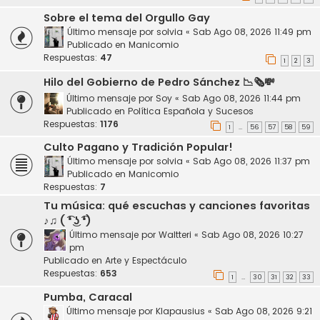
Sobre el tema del Orgullo Gay
Último mensaje por
solvia
«
Sab Ago 08, 2026 11:49 pm
Publicado en
Manicomio
Respuestas:
47
1
2
3
Hilo del Gobierno de Pedro Sánchez 📉🗞️💸
Último mensaje por
Soy
«
Sab Ago 08, 2026 11:44 pm
Publicado en
Política Española y Sucesos
Respuestas:
1176
1
56
57
58
59
…
Culto Pagano y Tradición Popular!
Último mensaje por
solvia
«
Sab Ago 08, 2026 11:37 pm
Publicado en
Manicomio
Respuestas:
7
Tu música: qué escuchas y canciones favoritas
♪♫ ( ͡❛ ͜ʖ ͡❛)
Último mensaje por
Waltteri
«
Sab Ago 08, 2026 10:27
pm
Publicado en
Arte y Espectáculo
Respuestas:
653
1
30
31
32
33
…
Pumba, Caracal
Último mensaje por
Klapausius
«
Sab Ago 08, 2026 9:21