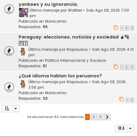
yankees y su ignorancia.
Último mensaje por
Waltteri
«
Sab Ago 08, 2026 7:00
pm
Publicado en
Manicomio
Respuestas:
55
1
2
3
Paraguay: elecciones, noticias y sociedad 🧉🐆
🇵🇾
Último mensaje por
Klapausius
«
Sab Ago 08, 2026 4:13
pm
Publicado en
Política Internacional y Sucesos
Respuestas:
51
1
2
3
¿Qué idioma hablan los peruanos?
Último mensaje por
Klapausius
«
Sab Ago 08, 2026
3:56 pm
Publicado en
Manicomio
Respuestas:
33
1
2
Se encontraron 83 coincidencias
1
2
3
Siguiente
Ir a