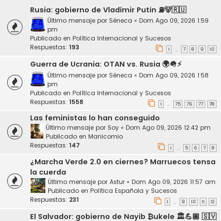
Rusia: gobierno de Vladímir Putin ⛽️🐻🇷🇺
Último mensaje por
Séneca
«
Dom Ago 09, 2026 1:59
pm
Publicado en
Política Internacional y Sucesos
Respuestas:
193
1
7
8
9
10
…
Guerra de Ucrania: OTAN vs. Rusia 🌍🪖⚡
Último mensaje por
Séneca
«
Dom Ago 09, 2026 1:58
pm
Publicado en
Política Internacional y Sucesos
Respuestas:
1558
1
75
76
77
78
…
Las feministas lo han conseguido
Último mensaje por
Soy
«
Dom Ago 09, 2026 12:42 pm
Publicado en
Manicomio
Respuestas:
147
1
5
6
7
8
…
¿Marcha Verde 2.0 en ciernes? Marruecos tensa
la cuerda
Último mensaje por
Astur
«
Dom Ago 09, 2026 11:57 am
Publicado en
Política Española y Sucesos
Respuestas:
231
1
9
10
11
12
…
El Salvador: gobierno de Nayib ₿ukele 🏛️💪🏼 🇸🇻