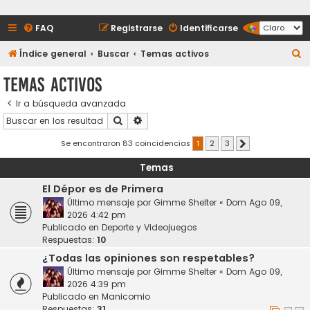
FAQ
Registrarse
Identificarse
B
Índice general
Buscar
Temas activos
u
Temas activos
s
Ir a búsqueda avanzada
c
Buscar
Búsqueda avanzada
a
r
Se encontraron 83 coincidencias
1
2
3
Siguiente
Temas
El Dépor es de Primera
Último mensaje por
Gimme Shelter
«
Dom Ago 09,
2026 4:42 pm
Publicado en
Deporte y Videojuegos
Respuestas:
10
¿Todas las opiniones son respetables?
Último mensaje por
Gimme Shelter
«
Dom Ago 09,
2026 4:39 pm
Publicado en
Manicomio
Respuestas:
31