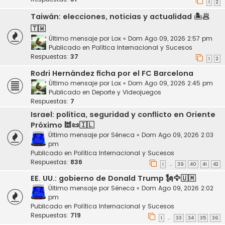
1
2
Taiwán: elecciones, noticias y actualidad 🏝️🥟
🇹🇼
Último mensaje por
Lox
«
Dom Ago 09, 2026 2:57 pm
Publicado en
Política Internacional y Sucesos
Respuestas:
37
1
2
Rodri Hernández ficha por el FC Barcelona
Último mensaje por
Lox
«
Dom Ago 09, 2026 2:45 pm
Publicado en
Deporte y Videojuegos
Respuestas:
7
Israel: política, seguridad y conflicto en Oriente
Próximo 🕍📜🇮🇱
Último mensaje por
Séneca
«
Dom Ago 09, 2026 2:03
pm
Publicado en
Política Internacional y Sucesos
Respuestas:
836
1
39
40
41
42
…
EE. UU.: gobierno de Donald Trump 🗽🦅🇺🇲
Último mensaje por
Séneca
«
Dom Ago 09, 2026 2:02
pm
Publicado en
Política Internacional y Sucesos
Respuestas:
719
1
33
34
35
36
…