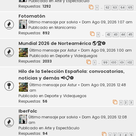
Publicado en
Arte y Espectáculo
Respuestas:
1292
1
62
63
64
65
…
Fotomatón
Último mensaje por
solvia
«
Dom Ago 09, 2026 1:07 am
Publicado en
Manicomio
Respuestas:
892
1
42
43
44
45
…
Mundial 2026 de Norteamérica 🌎🏆⚽
Último mensaje por
Astur
«
Dom Ago 09, 2026 1:00 am
Publicado en
Deporte y Videojuegos
Respuestas:
2033
1
99
100
101
102
…
Hilo de la Selección Española: convocatorias,
noticias y demás 📢📋⚽️
Último mensaje por
Astur
«
Dom Ago 09, 2026 12:48
am
Publicado en
Deporte y Videojuegos
Respuestas:
56
1
2
3
IberFolc
Último mensaje por
solvia
«
Dom Ago 09, 2026 12:08
am
Publicado en
Arte y Espectáculo
Respuestas:
94
1
2
3
4
5