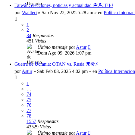
Taiwán: elecciones, noticias y actualidad 🏝️🥟🇹🇼
por
Waltteri
»
Sab Nov 22, 2025 5:28 am
» en
Política Interna
1
2
34
Respuestas
451
Vistas
Último mensaje
por
Astur
Dom Ago 09, 2026 1:07 pm
Guerra de Ucrania: OTAN vs. Rusia 🌍🪖⚡
por
Astur
»
Sab Feb 08, 2025 4:02 pm
» en
Política Internacio
1
…
74
75
76
77
78
1557
Respuestas
43529
Vistas
Último mensaje
por
Astur