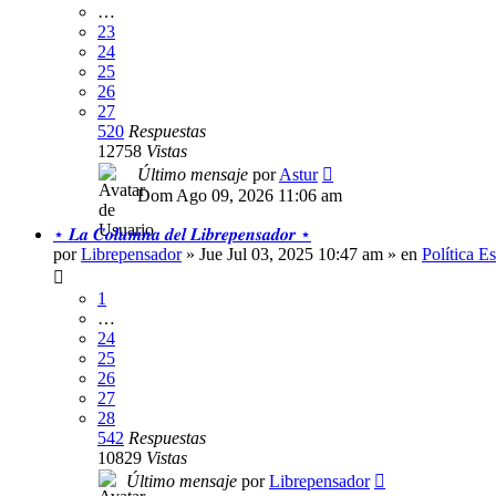
…
23
24
25
26
27
520
Respuestas
12758
Vistas
Último mensaje
por
Astur
Dom Ago 09, 2026 11:06 am
⋆ 𝑳𝒂 𝑪𝒐𝒍𝒖𝒎𝒏𝒂 𝒅𝒆𝒍 𝑳𝒊𝒃𝒓𝒆𝒑𝒆𝒏𝒔𝒂𝒅𝒐𝒓 ⋆
por
Librepensador
»
Jue Jul 03, 2025 10:47 am
» en
Política E
1
…
24
25
26
27
28
542
Respuestas
10829
Vistas
Último mensaje
por
Librepensador