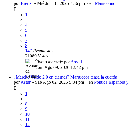
por
Rienzi
»
Mié Jun 18, 2025 7:36 pm
» en
Manicomio
1
…
4
5
6
7
8
147
Respuestas
21089
Vistas
Último mensaje
por
Soy
Dom Ago 09, 2026 12:42 pm
¿Marcha Verde 2.0 en ciernes? Marruecos tensa la cuerda
por
Astur
»
Sab Ago 02, 2025 5:34 pm
» en
Política Española 
1
…
8
9
10
11
12