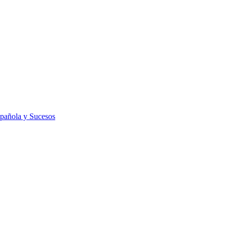
spañola y Sucesos