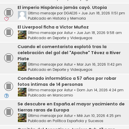
El imperio Hispánico jamás cayó. Utopia
Último mensaje por
DGAE26
«
Jue Jun 18, 2026 11:51 pm
Publicado en
Historia y Memoria
El Liverpool ficha a Víctor Muñoz
Último mensaje por
Astur
«
Jue Jun 18, 2026 9:58 am
Publicado en
Deporte y Videojuegos
Cuando el comentarista explotó tras la
celebración del gol del "Apache" Tévez a River
Plate
Último mensaje por
Astur
«
Mar Jun 16, 2026 11:42 pm
Publicado en
Deporte y Videojuegos
Condenado informático a 57 años por robar
fotos íntimas de 14 personas
Último mensaje por
Astur
«
Dom Jun 14, 2026 4:24 pm
Publicado en
Manicomio
Se descubre en España.el mayor yacimiento de
tierras raras de Europa
Último mensaje por
Astur
«
Mié Jun 10, 2026 4:25 pm
Publicado en
Política Española y Sucesos