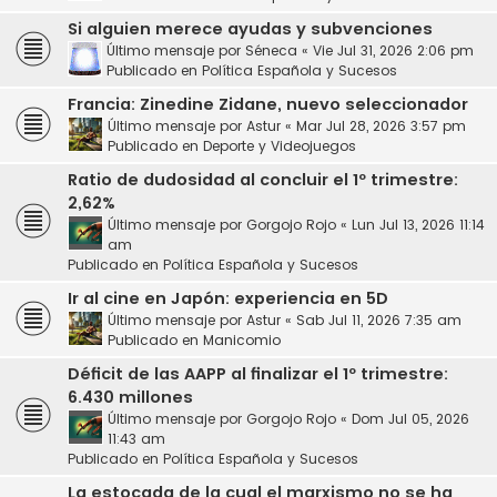
Si alguien merece ayudas y subvenciones
Último mensaje por
Séneca
«
Vie Jul 31, 2026 2:06 pm
Publicado en
Política Española y Sucesos
Francia: Zinedine Zidane, nuevo seleccionador
Último mensaje por
Astur
«
Mar Jul 28, 2026 3:57 pm
Publicado en
Deporte y Videojuegos
Ratio de dudosidad al concluir el 1º trimestre:
2,62%
Último mensaje por
Gorgojo Rojo
«
Lun Jul 13, 2026 11:14
am
Publicado en
Política Española y Sucesos
Ir al cine en Japón: experiencia en 5D
Último mensaje por
Astur
«
Sab Jul 11, 2026 7:35 am
Publicado en
Manicomio
Déficit de las AAPP al finalizar el 1º trimestre:
6.430 millones
Último mensaje por
Gorgojo Rojo
«
Dom Jul 05, 2026
11:43 am
Publicado en
Política Española y Sucesos
La estocada de la cual el marxismo no se ha