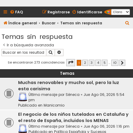
FAQ
Registrarse
Identificarse
B
Índice general
Buscar
Temas sin respuesta
u
Temas sin respuesta
s
Ir a búsqueda avanzada
c
Buscar
Búsqueda avanzada
a
r
Página
1
de
10
Se encontraron 273 coincidencias
1
2
3
4
5
…
10
Siguie
Temas
Muchas renovables y mucho sol, pero la luz
esta carisima
Último mensaje por
Séneca
«
Jue Ago 06, 2026 5:54
pm
Publicado en
Manicomio
El negocio de los niños tutelados en Cataluña y
el resto de España, incluidos los MENAS
Último mensaje por
Séneca
«
Jue Ago 06, 2026 1:16 pm
Publicado en
Política Española y Sucesos