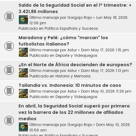
Saldo de la Seguridad Social en el 1º trimestre: +
3.421,86 millones
Último mensaje por
Gorgojo Rojo
«
Lun May 18, 2026
12:06 pm
Publicado en
Política Española y Sucesos
Maradona y Pelé: ¿cómo "marcan" los
futbolistas italianos?
Último mensaje por
Astur
«
Dom May 17, 2026 1:15 pm
Publicado en
Deporte y Videojuegos
¿En el Norte de África descienden de europeos?
Último mensaje por
Astur
«
Dom May 17, 2026 1:13 pm
Publicado en
Historia y Memoria
Tailandia vs. Indonesia: 10 minutos de caos
Último mensaje por
Astur
«
Dom May 10, 2026 11:29 pm
Publicado en
Deporte y Videojuegos
En abril, la Seguridad Social superó por primera
vez la barrera de los 22 millones de afiliados
medios
Último mensaje por
Gorgojo Rojo
«
Dom May 10, 2026
10:59 am
Publicado en
Política Española y Sucesos