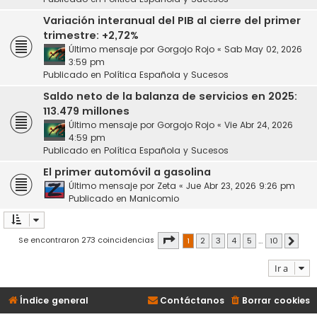
Variación interanual del PIB al cierre del primer
trimestre: +2,72%
Último mensaje por
Gorgojo Rojo
«
Sab May 02, 2026
3:59 pm
Publicado en
Política Española y Sucesos
Saldo neto de la balanza de servicios en 2025:
113.479 millones
Último mensaje por
Gorgojo Rojo
«
Vie Abr 24, 2026
4:59 pm
Publicado en
Política Española y Sucesos
El primer automóvil a gasolina
Último mensaje por
Zeta
«
Jue Abr 23, 2026 9:26 pm
Publicado en
Manicomio
Página
1
de
10
Se encontraron 273 coincidencias
1
2
3
4
5
…
10
Siguie
Ir a
Índice general
Contáctanos
Borrar cookies