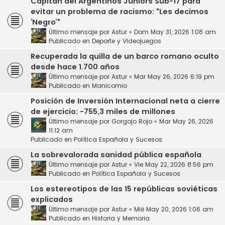
Capitán del Argentinos Juniors Sub-17 para
evitar un problema de racismo: "Les decimos
‘Negro’"
Último mensaje por
Astur
«
Dom May 31, 2026 1:08 am
Publicado en
Deporte y Videojuegos
Recuperada la quilla de un barco romano oculto
desde hace 1.700 años
Último mensaje por
Astur
«
Mar May 26, 2026 6:19 pm
Publicado en
Manicomio
Posición de Inversión Internacional neta a cierre
de ejercicio: -755,3 miles de millones
Último mensaje por
Gorgojo Rojo
«
Mar May 26, 2026
11:12 am
Publicado en
Política Española y Sucesos
La sobrevalorada sanidad pública española
Último mensaje por
Astur
«
Vie May 22, 2026 8:56 pm
Publicado en
Política Española y Sucesos
Los estereotipos de las 15 repúblicas soviéticas
explicados
Último mensaje por
Astur
«
Mié May 20, 2026 1:06 am
Publicado en
Historia y Memoria