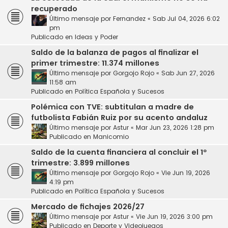
recuperado
Último mensaje por
Fernandez
«
Sab Jul 04, 2026 6:02
pm
Publicado en
Ideas y Poder
Saldo de la balanza de pagos al finalizar el
primer trimestre: 11.374 millones
Último mensaje por
Gorgojo Rojo
«
Sab Jun 27, 2026
11:58 am
Publicado en
Política Española y Sucesos
Polémica con TVE: subtitulan a madre de
futbolista Fabián Ruiz por su acento andaluz
Último mensaje por
Astur
«
Mar Jun 23, 2026 1:28 pm
Publicado en
Manicomio
Saldo de la cuenta financiera al concluir el 1º
trimestre: 3.899 millones
Último mensaje por
Gorgojo Rojo
«
Vie Jun 19, 2026
4:19 pm
Publicado en
Política Española y Sucesos
Mercado de fichajes 2026/27
Último mensaje por
Astur
«
Vie Jun 19, 2026 3:00 pm
Publicado en
Deporte y Videojuegos