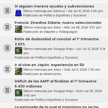
Si alguien merece ayudas y subvenciones
Último mensaje por
Séneca
«
Vie Jul 31, 2026 2:06 pm
Publicado en
Política Española y Sucesos
Francia: Zinedine Zidane, nuevo seleccionador
Último mensaje por
Astur
«
Mar Jul 28, 2026 3:57 pm
Publicado en
Deporte y Videojuegos
Ratio de dudosidad al concluir el 1º trimestre:
2,62%
Último mensaje por
Gorgojo Rojo
«
Lun Jul 13, 2026 11:14
am
Publicado en
Política Española y Sucesos
Ir al cine en Japón: experiencia en 5D
Último mensaje por
Astur
«
Sab Jul 11, 2026 7:35 am
Publicado en
Manicomio
Déficit de las AAPP al finalizar el 1º trimestre:
6.430 millones
Último mensaje por
Gorgojo Rojo
«
Dom Jul 05, 2026
11:43 am
Publicado en
Política Española y Sucesos
La estocada de la cual el marxismo no se ha