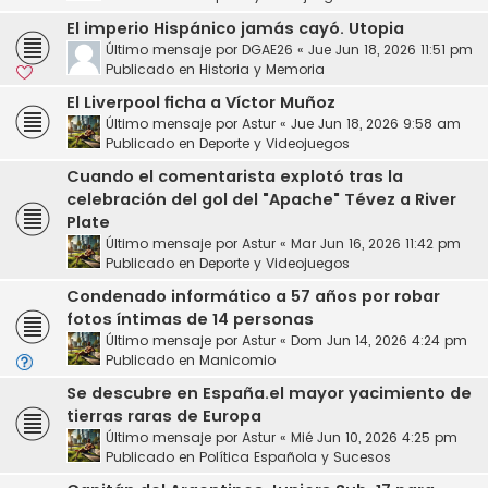
El imperio Hispánico jamás cayó. Utopia
Último mensaje por
DGAE26
«
Jue Jun 18, 2026 11:51 pm
Publicado en
Historia y Memoria
El Liverpool ficha a Víctor Muñoz
Último mensaje por
Astur
«
Jue Jun 18, 2026 9:58 am
Publicado en
Deporte y Videojuegos
Cuando el comentarista explotó tras la
celebración del gol del "Apache" Tévez a River
Plate
Último mensaje por
Astur
«
Mar Jun 16, 2026 11:42 pm
Publicado en
Deporte y Videojuegos
Condenado informático a 57 años por robar
fotos íntimas de 14 personas
Último mensaje por
Astur
«
Dom Jun 14, 2026 4:24 pm
Publicado en
Manicomio
Se descubre en España.el mayor yacimiento de
tierras raras de Europa
Último mensaje por
Astur
«
Mié Jun 10, 2026 4:25 pm
Publicado en
Política Española y Sucesos