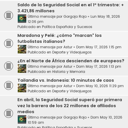
Saldo de la Seguridad Social en el 1º trimestre: +
3.421,86 millones
Último mensaje por
Gorgojo Rojo
«
Lun May 18, 2026
12:06 pm
Publicado en
Política Española y Sucesos
Maradona y Pelé: ¿cómo "marcan" los
futbolistas italianos?
Último mensaje por
Astur
«
Dom May 17, 2026 1:15 pm
Publicado en
Deporte y Videojuegos
¿En el Norte de África descienden de europeos?
Último mensaje por
Astur
«
Dom May 17, 2026 1:13 pm
Publicado en
Historia y Memoria
Tailandia vs. Indonesia: 10 minutos de caos
Último mensaje por
Astur
«
Dom May 10, 2026 11:29 pm
Publicado en
Deporte y Videojuegos
En abril, la Seguridad Social superó por primera
vez la barrera de los 22 millones de afiliados
medios
Último mensaje por
Gorgojo Rojo
«
Dom May 10, 2026
10:59 am
Publicado en
Política Española y Sucesos