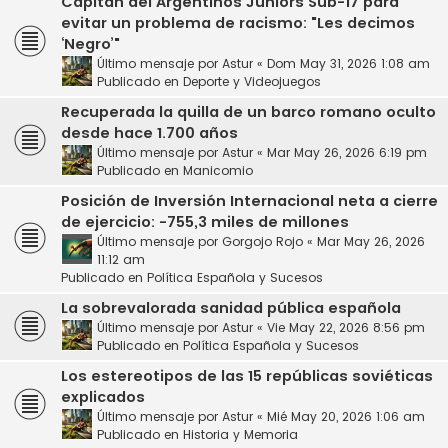
Capitán del Argentinos Juniors Sub-17 para
evitar un problema de racismo: "Les decimos
‘Negro’"
Último mensaje por
Astur
«
Dom May 31, 2026 1:08 am
Publicado en
Deporte y Videojuegos
Recuperada la quilla de un barco romano oculto
desde hace 1.700 años
Último mensaje por
Astur
«
Mar May 26, 2026 6:19 pm
Publicado en
Manicomio
Posición de Inversión Internacional neta a cierre
de ejercicio: -755,3 miles de millones
Último mensaje por
Gorgojo Rojo
«
Mar May 26, 2026
11:12 am
Publicado en
Política Española y Sucesos
La sobrevalorada sanidad pública española
Último mensaje por
Astur
«
Vie May 22, 2026 8:56 pm
Publicado en
Política Española y Sucesos
Los estereotipos de las 15 repúblicas soviéticas
explicados
Último mensaje por
Astur
«
Mié May 20, 2026 1:06 am
Publicado en
Historia y Memoria