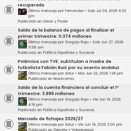
recuperado
Último mensaje por
Fernandez
«
Sab Jul 04, 2026 6:02
pm
Publicado en
Ideas y Poder
Saldo de la balanza de pagos al finalizar el
primer trimestre: 11.374 millones
Último mensaje por
Gorgojo Rojo
«
Sab Jun 27, 2026
11:58 am
Publicado en
Política Española y Sucesos
Polémica con TVE: subtitulan a madre de
futbolista Fabián Ruiz por su acento andaluz
Último mensaje por
Astur
«
Mar Jun 23, 2026 1:28 pm
Publicado en
Manicomio
Saldo de la cuenta financiera al concluir el 1º
trimestre: 3.899 millones
Último mensaje por
Gorgojo Rojo
«
Vie Jun 19, 2026
4:19 pm
Publicado en
Política Española y Sucesos
Mercado de fichajes 2026/27
Último mensaje por
Astur
«
Vie Jun 19, 2026 3:00 pm
Publicado en
Deporte y Videojuegos