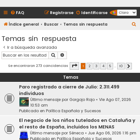
FAQ
Registrarse
Identificarse
B
Índice general
Buscar
Temas sin respuesta
u
Temas sin respuesta
s
Ir a búsqueda avanzada
c
Buscar
Búsqueda avanzada
a
r
Página
1
de
10
Se encontraron 273 coincidencias
1
2
3
4
5
…
10
Siguie
Temas
Paro registrado a cierre de Julio: 2.311.499
individuos
Último mensaje por
Gorgojo Rojo
«
Vie Ago 07, 2026
10:53 am
Publicado en
Política Española y Sucesos
El negocio de los niños tutelados en Cataluña y
el resto de España, incluidos los MENAS
Último mensaje por
Séneca
«
Jue Ago 06, 2026 1:16 pm
Publicado en
Política Española y Sucesos