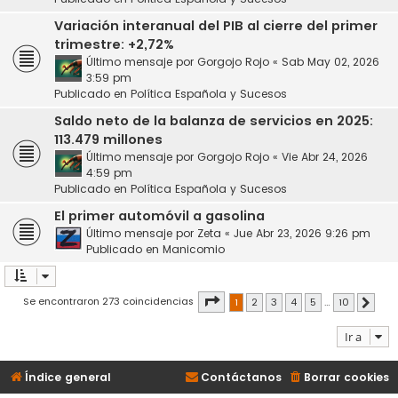
Variación interanual del PIB al cierre del primer
trimestre: +2,72%
Último mensaje por
Gorgojo Rojo
«
Sab May 02, 2026
3:59 pm
Publicado en
Política Española y Sucesos
Saldo neto de la balanza de servicios en 2025:
113.479 millones
Último mensaje por
Gorgojo Rojo
«
Vie Abr 24, 2026
4:59 pm
Publicado en
Política Española y Sucesos
El primer automóvil a gasolina
Último mensaje por
Zeta
«
Jue Abr 23, 2026 9:26 pm
Publicado en
Manicomio
Página
1
de
10
Se encontraron 273 coincidencias
1
2
3
4
5
…
10
Siguie
Ir a
Índice general
Contáctanos
Borrar cookies