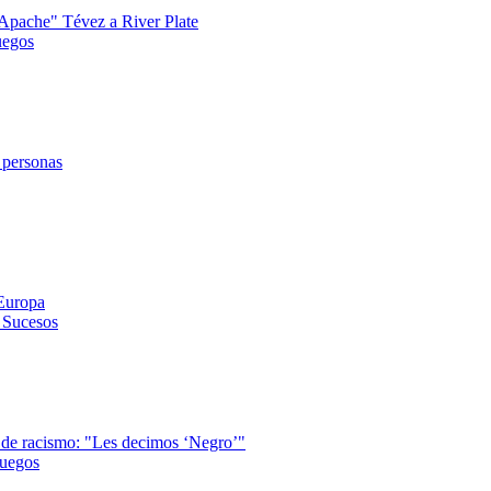
 "Apache" Tévez a River Plate
uegos
 personas
 Europa
y Sucesos
a de racismo: "Les decimos ‘Negro’"
juegos