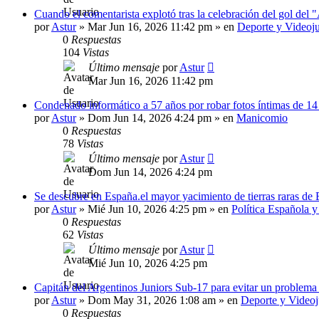
Cuando el comentarista explotó tras la celebración del gol del
por
Astur
»
Mar Jun 16, 2026 11:42 pm
» en
Deporte y Videoj
0
Respuestas
104
Vistas
Último mensaje
por
Astur
Mar Jun 16, 2026 11:42 pm
Condenado informático a 57 años por robar fotos íntimas de 14
por
Astur
»
Dom Jun 14, 2026 4:24 pm
» en
Manicomio
0
Respuestas
78
Vistas
Último mensaje
por
Astur
Dom Jun 14, 2026 4:24 pm
Se descubre en España.el mayor yacimiento de tierras raras de
por
Astur
»
Mié Jun 10, 2026 4:25 pm
» en
Política Española 
0
Respuestas
62
Vistas
Último mensaje
por
Astur
Mié Jun 10, 2026 4:25 pm
Capitán del Argentinos Juniors Sub-17 para evitar un problem
por
Astur
»
Dom May 31, 2026 1:08 am
» en
Deporte y Video
0
Respuestas