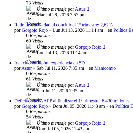
73
Vistas
Último mensaje
por
Astur
Mar Jul 28, 2026 3:57 pm
Ratio de dudosidad al concluir el 1º trimestre: 2,62%
por
Gorgojo Rojo
»
Lun Jul 13, 2026 11:14 am
» en
Política E
0
Respuestas
60
Vistas
Último mensaje
por
Gorgojo Rojo
Lun Jul 13, 2026 11:14 am
Ir al cine en Japón: experiencia en 5D
por
Astur
»
Sab Jul 11, 2026 7:35 am
» en
Manicomio
0
Respuestas
61
Vistas
Último mensaje
por
Astur
Sab Jul 11, 2026 7:35 am
Déficit de las AAPP al finalizar el 1º trimestre: 6.430 millones
por
Gorgojo Rojo
»
Dom Jul 05, 2026 11:43 am
» en
Política 
0
Respuestas
54
Vistas
Último mensaje
por
Gorgojo Rojo
Dom Jul 05, 2026 11:43 am