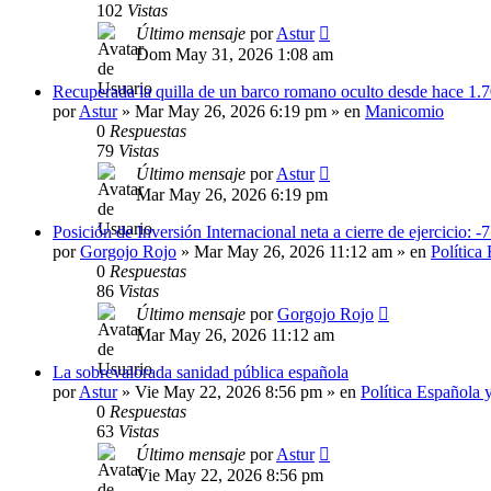
102
Vistas
Último mensaje
por
Astur
Dom May 31, 2026 1:08 am
Recuperada la quilla de un barco romano oculto desde hace 1.
por
Astur
»
Mar May 26, 2026 6:19 pm
» en
Manicomio
0
Respuestas
79
Vistas
Último mensaje
por
Astur
Mar May 26, 2026 6:19 pm
Posición de Inversión Internacional neta a cierre de ejercicio: -
por
Gorgojo Rojo
»
Mar May 26, 2026 11:12 am
» en
Política
0
Respuestas
86
Vistas
Último mensaje
por
Gorgojo Rojo
Mar May 26, 2026 11:12 am
La sobrevalorada sanidad pública española
por
Astur
»
Vie May 22, 2026 8:56 pm
» en
Política Española 
0
Respuestas
63
Vistas
Último mensaje
por
Astur
Vie May 22, 2026 8:56 pm