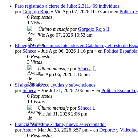
Paro registrado a cierre de Julio: 2.311.499 individuos
por
Gorgojo Rojo
»
Vie Ago 07, 2026 10:53 am
» en
Política 
0
Respuestas
1
Vistas
Último mensaje
por
Gorgojo Rojo
Vie Ago 07, 2026 10:53 am
El negocio de los niños tutelados en Cataluña y el resto de E
por
Séneca
»
Jue Ago 06, 2026 1:16 pm
» en
Política Española
0
Respuestas
3
Vistas
Último mensaje
por
Séneca
Jue Ago 06, 2026 1:16 pm
Si alguien merece ayudas y subvenciones
por
Séneca
»
Vie Jul 31, 2026 2:06 pm
» en
Política Española 
0
Respuestas
19
Vistas
Último mensaje
por
Séneca
Vie Jul 31, 2026 2:06 pm
Francia: Zinedine Zidane, nuevo seleccionador
por
Astur
»
Mar Jul 28, 2026 3:57 pm
» en
Deporte y Videojue
0
Respuestas