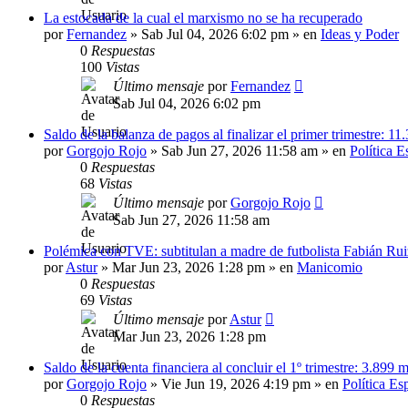
La estocada de la cual el marxismo no se ha recuperado
por
Fernandez
»
Sab Jul 04, 2026 6:02 pm
» en
Ideas y Poder
0
Respuestas
100
Vistas
Último mensaje
por
Fernandez
Sab Jul 04, 2026 6:02 pm
Saldo de la balanza de pagos al finalizar el primer trimestre: 11
por
Gorgojo Rojo
»
Sab Jun 27, 2026 11:58 am
» en
Política 
0
Respuestas
68
Vistas
Último mensaje
por
Gorgojo Rojo
Sab Jun 27, 2026 11:58 am
Polémica con TVE: subtitulan a madre de futbolista Fabián Rui
por
Astur
»
Mar Jun 23, 2026 1:28 pm
» en
Manicomio
0
Respuestas
69
Vistas
Último mensaje
por
Astur
Mar Jun 23, 2026 1:28 pm
Saldo de la cuenta financiera al concluir el 1º trimestre: 3.899 m
por
Gorgojo Rojo
»
Vie Jun 19, 2026 4:19 pm
» en
Política Es
0
Respuestas