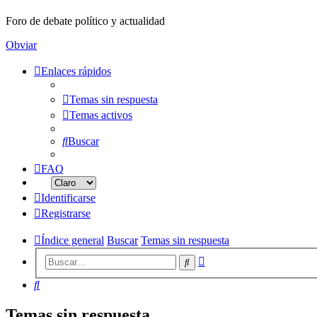
Foro de debate político y actualidad
Obviar
Enlaces rápidos
Temas sin respuesta
Temas activos
Buscar
FAQ
Identificarse
Registrarse
Índice general
Buscar
Temas sin respuesta
Búsqueda
Buscar
avanzada
Buscar
Temas sin respuesta