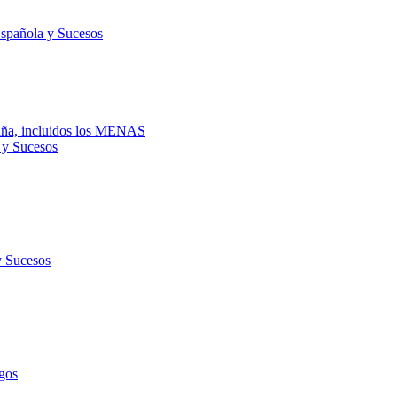
Española y Sucesos
spaña, incluidos los MENAS
 y Sucesos
y Sucesos
gos