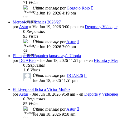
71
Vistas
Último mensaje
por
Gorgojo Rojo
Vie Jun 19, 2026 4:19 pm
Mercado de fichajes 2026/27
por
Astur
»
Vie Jun 19, 2026 3:00 pm
» en
Deporte y Videojue
0
Respuestas
93
Vistas
Último mensaje
por
Astur
Vie Jun 19, 2026 3:00 pm
El imperio Hispánico jamás cayó. Utopia
por
DGAE26
»
Jue Jun 18, 2026 11:51 pm
» en
Historia y Me
0
Respuestas
116
Vistas
Último mensaje
por
DGAE26
Jue Jun 18, 2026 11:51 pm
El Liverpool ficha a Víctor Muñoz
por
Astur
»
Jue Jun 18, 2026 9:58 am
» en
Deporte y Videojue
0
Respuestas
85
Vistas
Último mensaje
por
Astur
Jue Jun 18, 2026 9:58 am