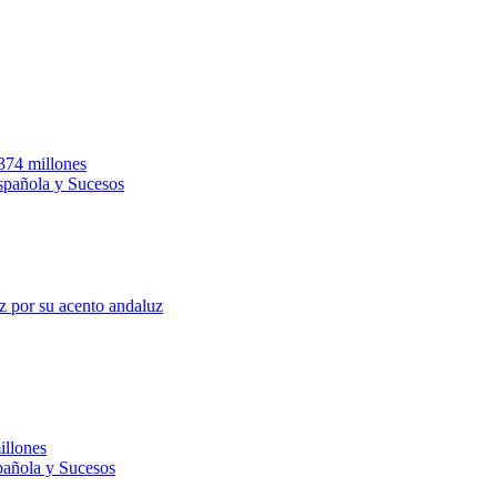
.374 millones
Española y Sucesos
z por su acento andaluz
illones
pañola y Sucesos