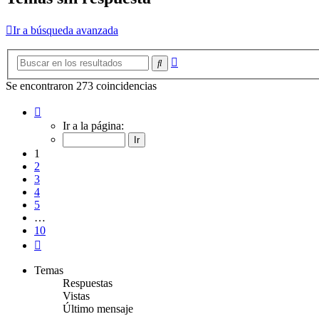
Ir a búsqueda avanzada
Búsqueda
Buscar
avanzada
Se encontraron 273 coincidencias
Página
1
Ir a la página:
de
10
1
2
3
4
5
…
10
Siguiente
Temas
Respuestas
Vistas
Último mensaje