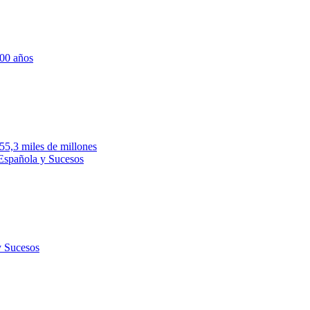
700 años
755,3 miles de millones
 Española y Sucesos
y Sucesos