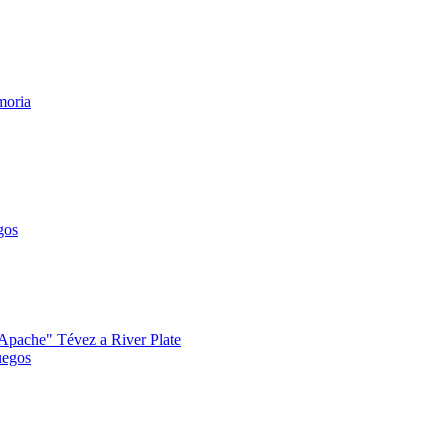
moria
gos
 "Apache" Tévez a River Plate
uegos