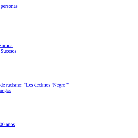
 personas
 Europa
y Sucesos
a de racismo: "Les decimos ‘Negro’"
juegos
700 años