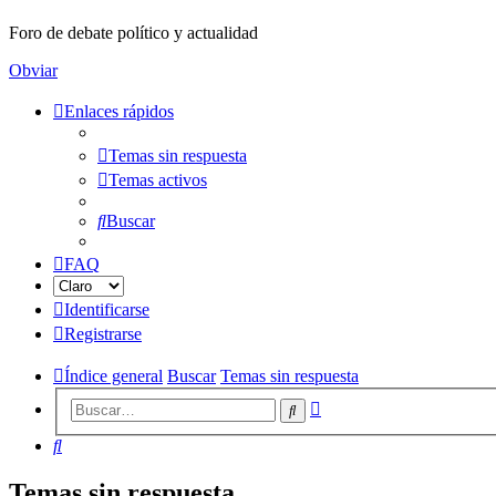
Foro de debate político y actualidad
Obviar
Enlaces rápidos
Temas sin respuesta
Temas activos
Buscar
FAQ
Identificarse
Registrarse
Índice general
Buscar
Temas sin respuesta
Búsqueda
Buscar
avanzada
Buscar
Temas sin respuesta