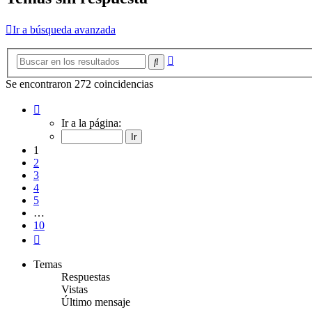
Ir a búsqueda avanzada
Búsqueda
Buscar
avanzada
Se encontraron 272 coincidencias
Página
1
Ir a la página:
de
10
1
2
3
4
5
…
10
Siguiente
Temas
Respuestas
Vistas
Último mensaje