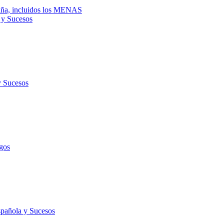
spaña, incluidos los MENAS
 y Sucesos
y Sucesos
gos
spañola y Sucesos