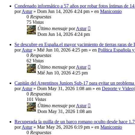
Condenado informático a 57 años por robar fotos íntimas de 14
por
Astur
»
Dom Jun 14, 2026 4:24 pm
» en
Manicomio
0
Respuestas
75
Vistas
Último mensaje
por
Astur
Dom Jun 14, 2026 4:24 pm
Se descubre en España.el mayor yacimiento de tierras raras de
por
Astur
»
Mié Jun 10, 2026 4:25 pm
» en
Política Española 
0
Respuestas
62
Vistas
Último mensaje
por
Astur
Mié Jun 10, 2026 4:25 pm
Capitán del Argentinos Juniors Sub-17 para evitar un problem
por
Astur
»
Dom May 31, 2026 1:08 am
» en
Deporte y Video
0
Respuestas
101
Vistas
Último mensaje
por
Astur
Dom May 31, 2026 1:08 am
Recuperada la quilla de un barco romano oculto desde hace 1.
por
Astur
»
Mar May 26, 2026 6:19 pm
» en
Manicomio
0
Respuestas