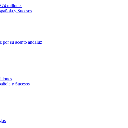
.374 millones
Española y Sucesos
z por su acento andaluz
illones
pañola y Sucesos
gos