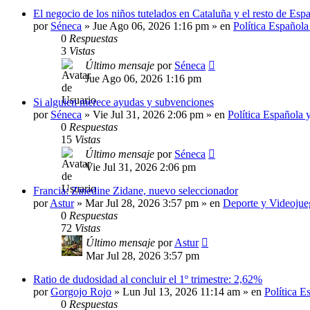
El negocio de los niños tutelados en Cataluña y el resto de E
por
Séneca
»
Jue Ago 06, 2026 1:16 pm
» en
Política Española
0
Respuestas
3
Vistas
Último mensaje
por
Séneca
Jue Ago 06, 2026 1:16 pm
Si alguien merece ayudas y subvenciones
por
Séneca
»
Vie Jul 31, 2026 2:06 pm
» en
Política Española 
0
Respuestas
15
Vistas
Último mensaje
por
Séneca
Vie Jul 31, 2026 2:06 pm
Francia: Zinedine Zidane, nuevo seleccionador
por
Astur
»
Mar Jul 28, 2026 3:57 pm
» en
Deporte y Videojue
0
Respuestas
72
Vistas
Último mensaje
por
Astur
Mar Jul 28, 2026 3:57 pm
Ratio de dudosidad al concluir el 1º trimestre: 2,62%
por
Gorgojo Rojo
»
Lun Jul 13, 2026 11:14 am
» en
Política E
0
Respuestas