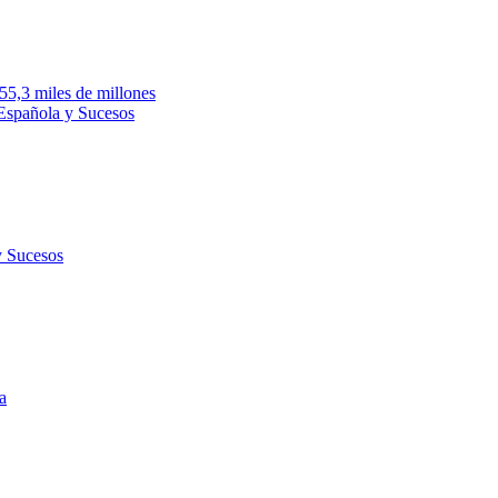
755,3 miles de millones
 Española y Sucesos
y Sucesos
a