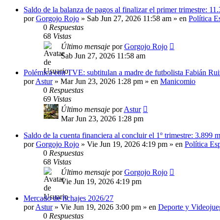
Saldo de la balanza de pagos al finalizar el primer trimestre: 11
por
Gorgojo Rojo
»
Sab Jun 27, 2026 11:58 am
» en
Política 
0
Respuestas
68
Vistas
Último mensaje
por
Gorgojo Rojo
Sab Jun 27, 2026 11:58 am
Polémica con TVE: subtitulan a madre de futbolista Fabián Rui
por
Astur
»
Mar Jun 23, 2026 1:28 pm
» en
Manicomio
0
Respuestas
69
Vistas
Último mensaje
por
Astur
Mar Jun 23, 2026 1:28 pm
Saldo de la cuenta financiera al concluir el 1º trimestre: 3.899 m
por
Gorgojo Rojo
»
Vie Jun 19, 2026 4:19 pm
» en
Política Es
0
Respuestas
68
Vistas
Último mensaje
por
Gorgojo Rojo
Vie Jun 19, 2026 4:19 pm
Mercado de fichajes 2026/27
por
Astur
»
Vie Jun 19, 2026 3:00 pm
» en
Deporte y Videojue
0
Respuestas