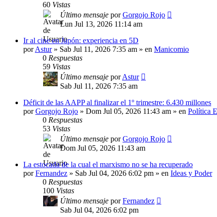
60
Vistas
Último mensaje
por
Gorgojo Rojo
Lun Jul 13, 2026 11:14 am
Ir al cine en Japón: experiencia en 5D
por
Astur
»
Sab Jul 11, 2026 7:35 am
» en
Manicomio
0
Respuestas
59
Vistas
Último mensaje
por
Astur
Sab Jul 11, 2026 7:35 am
Déficit de las AAPP al finalizar el 1º trimestre: 6.430 millones
por
Gorgojo Rojo
»
Dom Jul 05, 2026 11:43 am
» en
Política 
0
Respuestas
53
Vistas
Último mensaje
por
Gorgojo Rojo
Dom Jul 05, 2026 11:43 am
La estocada de la cual el marxismo no se ha recuperado
por
Fernandez
»
Sab Jul 04, 2026 6:02 pm
» en
Ideas y Poder
0
Respuestas
100
Vistas
Último mensaje
por
Fernandez
Sab Jul 04, 2026 6:02 pm