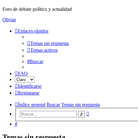
Foro de debate político y actualidad
Obviar
Enlaces rápidos
Temas sin respuesta
Temas activos
Buscar
FAQ
Identificarse
Registrarse
Índice general
Buscar
Temas sin respuesta
Búsqueda
Buscar
avanzada
Buscar
Temas sin respuesta