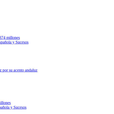
.374 millones
Española y Sucesos
z por su acento andaluz
illones
pañola y Sucesos