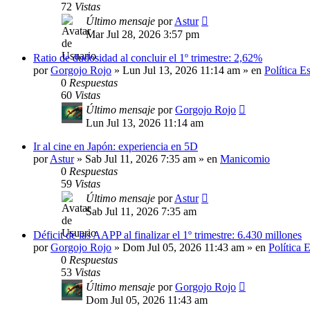
72
Vistas
Último mensaje
por
Astur
Mar Jul 28, 2026 3:57 pm
Ratio de dudosidad al concluir el 1º trimestre: 2,62%
por
Gorgojo Rojo
»
Lun Jul 13, 2026 11:14 am
» en
Política E
0
Respuestas
60
Vistas
Último mensaje
por
Gorgojo Rojo
Lun Jul 13, 2026 11:14 am
Ir al cine en Japón: experiencia en 5D
por
Astur
»
Sab Jul 11, 2026 7:35 am
» en
Manicomio
0
Respuestas
59
Vistas
Último mensaje
por
Astur
Sab Jul 11, 2026 7:35 am
Déficit de las AAPP al finalizar el 1º trimestre: 6.430 millones
por
Gorgojo Rojo
»
Dom Jul 05, 2026 11:43 am
» en
Política 
0
Respuestas
53
Vistas
Último mensaje
por
Gorgojo Rojo
Dom Jul 05, 2026 11:43 am