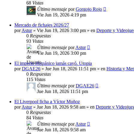
68
Vistas
Último mensaje
por
Gorgojo Rojo
Vie Jun 19, 2026 4:19 pm
Mercado de fichajes 2026/27
por
Astur
»
Vie Jun 19, 2026 3:00 pm
» en
Deporte y Videojue
0
Respuestas
93
Vistas
Último mensaje
por
Astur
Vie Jun 19, 2026 3:00 pm
El imperio Hispánico jamás cayó. Utopia
por
DGAE26
»
Jue Jun 18, 2026 11:51 pm
» en
Historia y Me
0
Respuestas
115
Vistas
Último mensaje
por
DGAE26
Jue Jun 18, 2026 11:51 pm
El Liverpool ficha a Víctor Muñoz
por
Astur
»
Jue Jun 18, 2026 9:58 am
» en
Deporte y Videojue
0
Respuestas
84
Vistas
Último mensaje
por
Astur
Jue Jun 18, 2026 9:58 am