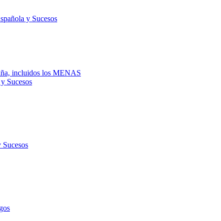
Española y Sucesos
spaña, incluidos los MENAS
 y Sucesos
y Sucesos
gos