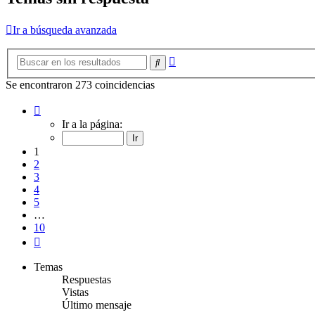
Ir a búsqueda avanzada
Búsqueda
Buscar
avanzada
Se encontraron 273 coincidencias
Página
1
Ir a la página:
de
10
1
2
3
4
5
…
10
Siguiente
Temas
Respuestas
Vistas
Último mensaje