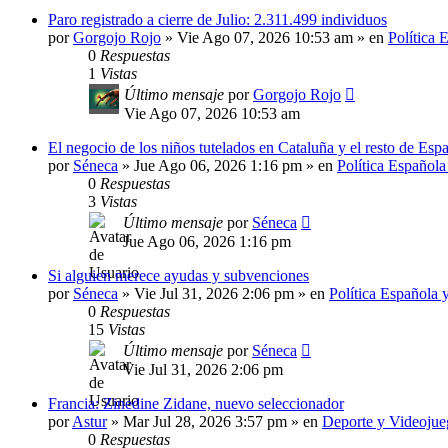
Paro registrado a cierre de Julio: 2.311.499 individuos
por
Gorgojo Rojo
»
Vie Ago 07, 2026 10:53 am
» en
Política 
0
Respuestas
1
Vistas
Último mensaje
por
Gorgojo Rojo
Vie Ago 07, 2026 10:53 am
El negocio de los niños tutelados en Cataluña y el resto de E
por
Séneca
»
Jue Ago 06, 2026 1:16 pm
» en
Política Española
0
Respuestas
3
Vistas
Último mensaje
por
Séneca
Jue Ago 06, 2026 1:16 pm
Si alguien merece ayudas y subvenciones
por
Séneca
»
Vie Jul 31, 2026 2:06 pm
» en
Política Española 
0
Respuestas
15
Vistas
Último mensaje
por
Séneca
Vie Jul 31, 2026 2:06 pm
Francia: Zinedine Zidane, nuevo seleccionador
por
Astur
»
Mar Jul 28, 2026 3:57 pm
» en
Deporte y Videojue
0
Respuestas