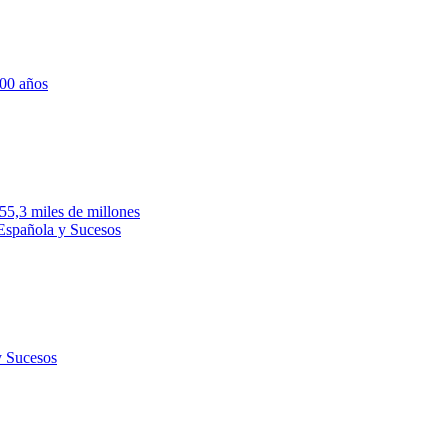
700 años
755,3 miles de millones
 Española y Sucesos
y Sucesos