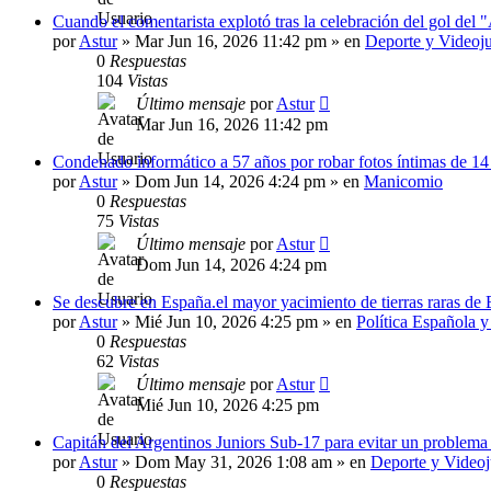
Cuando el comentarista explotó tras la celebración del gol del
por
Astur
»
Mar Jun 16, 2026 11:42 pm
» en
Deporte y Videoj
0
Respuestas
104
Vistas
Último mensaje
por
Astur
Mar Jun 16, 2026 11:42 pm
Condenado informático a 57 años por robar fotos íntimas de 14
por
Astur
»
Dom Jun 14, 2026 4:24 pm
» en
Manicomio
0
Respuestas
75
Vistas
Último mensaje
por
Astur
Dom Jun 14, 2026 4:24 pm
Se descubre en España.el mayor yacimiento de tierras raras de
por
Astur
»
Mié Jun 10, 2026 4:25 pm
» en
Política Española 
0
Respuestas
62
Vistas
Último mensaje
por
Astur
Mié Jun 10, 2026 4:25 pm
Capitán del Argentinos Juniors Sub-17 para evitar un problem
por
Astur
»
Dom May 31, 2026 1:08 am
» en
Deporte y Video
0
Respuestas