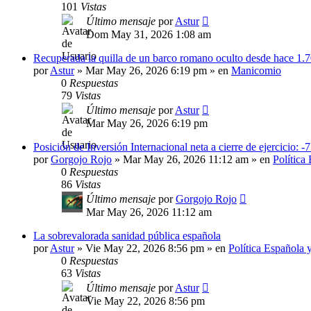
101
Vistas
Último mensaje
por
Astur
Dom May 31, 2026 1:08 am
Recuperada la quilla de un barco romano oculto desde hace 1.
por
Astur
»
Mar May 26, 2026 6:19 pm
» en
Manicomio
0
Respuestas
79
Vistas
Último mensaje
por
Astur
Mar May 26, 2026 6:19 pm
Posición de Inversión Internacional neta a cierre de ejercicio: -
por
Gorgojo Rojo
»
Mar May 26, 2026 11:12 am
» en
Política
0
Respuestas
86
Vistas
Último mensaje
por
Gorgojo Rojo
Mar May 26, 2026 11:12 am
La sobrevalorada sanidad pública española
por
Astur
»
Vie May 22, 2026 8:56 pm
» en
Política Española 
0
Respuestas
63
Vistas
Último mensaje
por
Astur
Vie May 22, 2026 8:56 pm