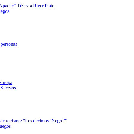
 "Apache" Tévez a River Plate
uegos
 personas
 Europa
y Sucesos
a de racismo: "Les decimos ‘Negro’"
juegos