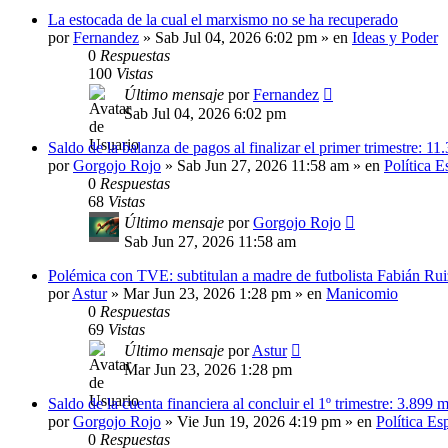
La estocada de la cual el marxismo no se ha recuperado
por
Fernandez
»
Sab Jul 04, 2026 6:02 pm
» en
Ideas y Poder
0
Respuestas
100
Vistas
Último mensaje
por
Fernandez
Sab Jul 04, 2026 6:02 pm
Saldo de la balanza de pagos al finalizar el primer trimestre: 11
por
Gorgojo Rojo
»
Sab Jun 27, 2026 11:58 am
» en
Política 
0
Respuestas
68
Vistas
Último mensaje
por
Gorgojo Rojo
Sab Jun 27, 2026 11:58 am
Polémica con TVE: subtitulan a madre de futbolista Fabián Rui
por
Astur
»
Mar Jun 23, 2026 1:28 pm
» en
Manicomio
0
Respuestas
69
Vistas
Último mensaje
por
Astur
Mar Jun 23, 2026 1:28 pm
Saldo de la cuenta financiera al concluir el 1º trimestre: 3.899 m
por
Gorgojo Rojo
»
Vie Jun 19, 2026 4:19 pm
» en
Política Es
0
Respuestas