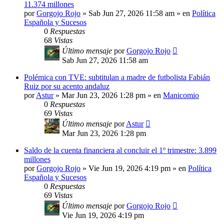
11.374 millones
por
Gorgojo Rojo
»
Sab Jun 27, 2026 11:58 am
» en
Política
Española y Sucesos
0
Respuestas
68
Vistas
Último mensaje
por
Gorgojo Rojo
Sab Jun 27, 2026 11:58 am
Polémica con TVE: subtitulan a madre de futbolista Fabián
Ruiz por su acento andaluz
por
Astur
»
Mar Jun 23, 2026 1:28 pm
» en
Manicomio
0
Respuestas
69
Vistas
Último mensaje
por
Astur
Mar Jun 23, 2026 1:28 pm
Saldo de la cuenta financiera al concluir el 1º trimestre: 3.899
millones
por
Gorgojo Rojo
»
Vie Jun 19, 2026 4:19 pm
» en
Política
Española y Sucesos
0
Respuestas
69
Vistas
Último mensaje
por
Gorgojo Rojo
Vie Jun 19, 2026 4:19 pm