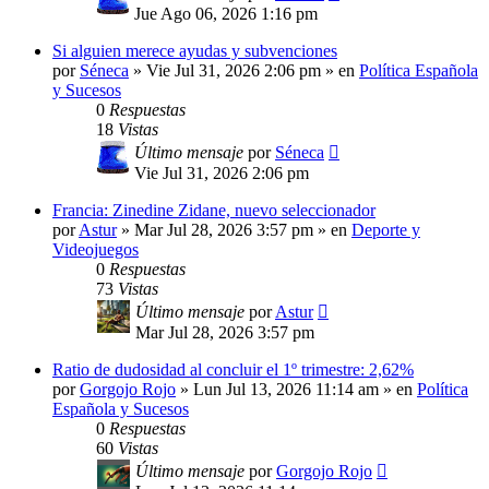
Jue Ago 06, 2026 1:16 pm
Si alguien merece ayudas y subvenciones
por
Séneca
»
Vie Jul 31, 2026 2:06 pm
» en
Política Española
y Sucesos
0
Respuestas
18
Vistas
Último mensaje
por
Séneca
Vie Jul 31, 2026 2:06 pm
Francia: Zinedine Zidane, nuevo seleccionador
por
Astur
»
Mar Jul 28, 2026 3:57 pm
» en
Deporte y
Videojuegos
0
Respuestas
73
Vistas
Último mensaje
por
Astur
Mar Jul 28, 2026 3:57 pm
Ratio de dudosidad al concluir el 1º trimestre: 2,62%
por
Gorgojo Rojo
»
Lun Jul 13, 2026 11:14 am
» en
Política
Española y Sucesos
0
Respuestas
60
Vistas
Último mensaje
por
Gorgojo Rojo