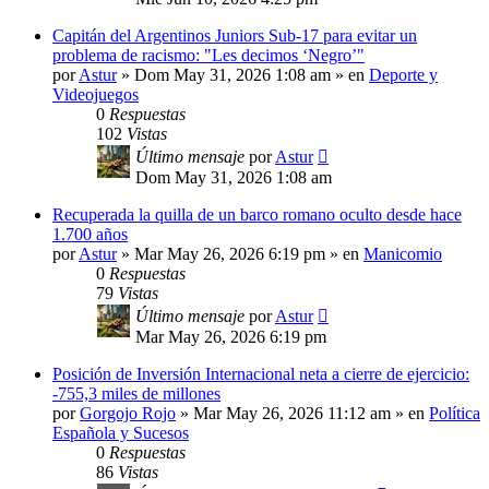
Capitán del Argentinos Juniors Sub-17 para evitar un
problema de racismo: "Les decimos ‘Negro’"
por
Astur
»
Dom May 31, 2026 1:08 am
» en
Deporte y
Videojuegos
0
Respuestas
102
Vistas
Último mensaje
por
Astur
Dom May 31, 2026 1:08 am
Recuperada la quilla de un barco romano oculto desde hace
1.700 años
por
Astur
»
Mar May 26, 2026 6:19 pm
» en
Manicomio
0
Respuestas
79
Vistas
Último mensaje
por
Astur
Mar May 26, 2026 6:19 pm
Posición de Inversión Internacional neta a cierre de ejercicio:
-755,3 miles de millones
por
Gorgojo Rojo
»
Mar May 26, 2026 11:12 am
» en
Política
Española y Sucesos
0
Respuestas
86
Vistas