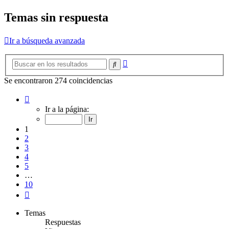
Temas sin respuesta
Ir a búsqueda avanzada
Búsqueda
Buscar
avanzada
Se encontraron 274 coincidencias
Página
1
Ir a la página:
de
10
1
2
3
4
5
…
10
Siguiente
Temas
Respuestas