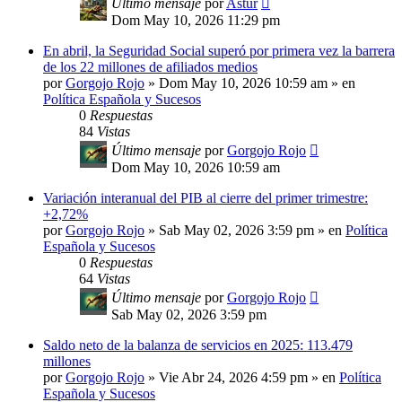
Último mensaje
por
Astur
Dom May 10, 2026 11:29 pm
En abril, la Seguridad Social superó por primera vez la barrera
de los 22 millones de afiliados medios
por
Gorgojo Rojo
»
Dom May 10, 2026 10:59 am
» en
Política Española y Sucesos
0
Respuestas
84
Vistas
Último mensaje
por
Gorgojo Rojo
Dom May 10, 2026 10:59 am
Variación interanual del PIB al cierre del primer trimestre:
+2,72%
por
Gorgojo Rojo
»
Sab May 02, 2026 3:59 pm
» en
Política
Española y Sucesos
0
Respuestas
64
Vistas
Último mensaje
por
Gorgojo Rojo
Sab May 02, 2026 3:59 pm
Saldo neto de la balanza de servicios en 2025: 113.479
millones
por
Gorgojo Rojo
»
Vie Abr 24, 2026 4:59 pm
» en
Política
Española y Sucesos