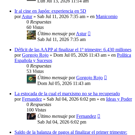
Lun Jul 13, 2026 11:14 am
Ir al cine en Japón: experiencia en 5D
por
Astur
»
Sab Jul 11, 2026 7:35 am
» en
Manicomio
0
Respuestas
60
Vistas
Último mensaje
por
Astur
Sab Jul 11, 2026 7:35 am
Déficit de las AAPP al finalizar el 1º trimestre: 6.430 millones
por
Gorgojo Rojo
»
Dom Jul 05, 2026 11:43 am
» en
Política
Española y Sucesos
0
Respuestas
53
Vistas
Último mensaje
por
Gorgojo Rojo
Dom Jul 05, 2026 11:43 am
La estocada de la cual el marxismo no se ha recuperado
por
Fernandez
»
Sab Jul 04, 2026 6:02 pm
» en
Ideas y Poder
0
Respuestas
100
Vistas
Último mensaje
por
Fernandez
Sab Jul 04, 2026 6:02 pm
Saldo de la balanza de pagos al finalizar el primer trimestre: