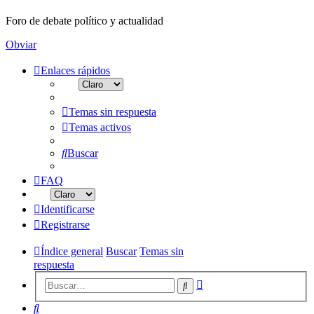
Foro de debate político y actualidad
Obviar
Enlaces rápidos
Temas sin respuesta
Temas activos
Buscar
FAQ
Identificarse
Registrarse
Índice general
Buscar
Temas sin
respuesta
Búsqueda
Buscar
avanzada
Buscar