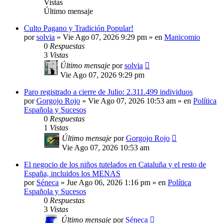
Vistas
Último mensaje
Culto Pagano y Tradición Popular!
por
solvia
»
Vie Ago 07, 2026 9:29 pm
» en
Manicomio
0
Respuestas
3
Vistas
Último mensaje
por
solvia
Vie Ago 07, 2026 9:29 pm
Paro registrado a cierre de Julio: 2.311.499 individuos
por
Gorgojo Rojo
»
Vie Ago 07, 2026 10:53 am
» en
Política
Española y Sucesos
0
Respuestas
1
Vistas
Último mensaje
por
Gorgojo Rojo
Vie Ago 07, 2026 10:53 am
El negocio de los niños tutelados en Cataluña y el resto de
España, incluidos los MENAS
por
Séneca
»
Jue Ago 06, 2026 1:16 pm
» en
Política
Española y Sucesos
0
Respuestas
3
Vistas
Último mensaje
por
Séneca