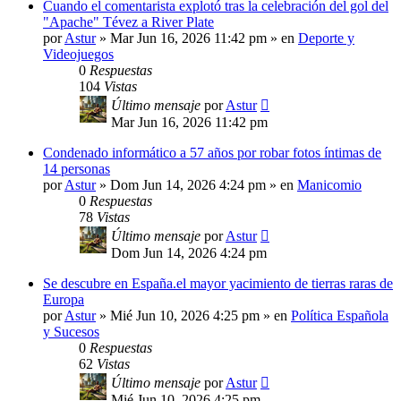
Cuando el comentarista explotó tras la celebración del gol del
"Apache" Tévez a River Plate
por
Astur
»
Mar Jun 16, 2026 11:42 pm
» en
Deporte y
Videojuegos
0
Respuestas
104
Vistas
Último mensaje
por
Astur
Mar Jun 16, 2026 11:42 pm
Condenado informático a 57 años por robar fotos íntimas de
14 personas
por
Astur
»
Dom Jun 14, 2026 4:24 pm
» en
Manicomio
0
Respuestas
78
Vistas
Último mensaje
por
Astur
Dom Jun 14, 2026 4:24 pm
Se descubre en España.el mayor yacimiento de tierras raras de
Europa
por
Astur
»
Mié Jun 10, 2026 4:25 pm
» en
Política Española
y Sucesos
0
Respuestas
62
Vistas
Último mensaje
por
Astur
Mié Jun 10, 2026 4:25 pm