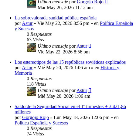
Último mensaje
por
Gorgojo Rojo
Mar May 26, 2026 11:12 am
La sobrevalorada sanidad pública española
por
Astur
»
Vie May 22, 2026 8:56 pm
» en
Política Española
y Sucesos
0
Respuestas
63
Vistas
Último mensaje
por
Astur
Vie May 22, 2026 8:56 pm
Los estereotipos de las 15 repúblicas soviéticas explicados
por
Astur
»
Mié May 20, 2026 1:06 am
» en
Historia y
Memoria
0
Respuestas
118
Vistas
Último mensaje
por
Astur
Mié May 20, 2026 1:06 am
Saldo de la Seguridad Social en el 1º trimestre: + 3.421,86
millones
por
Gorgojo Rojo
»
Lun May 18, 2026 12:06 pm
» en
Política Española y Sucesos
0
Respuestas
74
Vistas