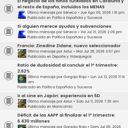
El negocio de los niños tutelados en Cataluña y
el resto de España, incluidos los MENAS
Último mensaje por
Séneca
«
Jue Ago 06, 2026 1:16 pm
Publicado en
Política Española y Sucesos
Si alguien merece ayudas y subvenciones
Último mensaje por
Séneca
«
Vie Jul 31, 2026 2:06 pm
Publicado en
Política Española y Sucesos
Francia: Zinedine Zidane, nuevo seleccionador
Último mensaje por
Astur
«
Mar Jul 28, 2026 3:57 pm
Publicado en
Deporte y Videojuegos
Ratio de dudosidad al concluir el 1º trimestre:
2,62%
Último mensaje por
Gorgojo Rojo
«
Lun Jul 13, 2026 11:14
am
Publicado en
Política Española y Sucesos
Ir al cine en Japón: experiencia en 5D
Último mensaje por
Astur
«
Sab Jul 11, 2026 7:35 am
Publicado en
Manicomio
Déficit de las AAPP al finalizar el 1º trimestre:
6.430 millones
Último mensaje por
Gorgojo Rojo
«
Dom Jul 05, 2026