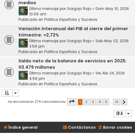
medios
Último mensaje por
Gorgojo Rojo
«
Dom May 10, 2026
10:59 am
Publicado en
Política Española y Sucesos
Variación interanual del PIB al cierre del primer
trimestre: +2,72%
Último mensaje por
Gorgojo Rojo
«
Sab May 02, 2026
3:59 pm
Publicado en
Política Española y Sucesos
Saldo neto de la balanza de servicios en 2025:
113.479 millones
Último mensaje por
Gorgojo Rojo
«
Vie Abr 24, 2026
4:59 pm
Publicado en
Política Española y Sucesos
Página
1
de
10
Se encontraron 274 coincidencias
1
2
3
4
5
…
10
Siguie
Ir a
Índice general
Contáctanos
Borrar cookies