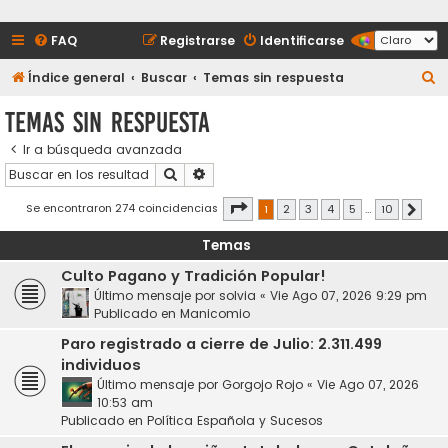
FAQ
Registrarse
Identificarse
B
Índice general
Buscar
Temas sin respuesta
u
Temas sin respuesta
s
Ir a búsqueda avanzada
c
Buscar
Búsqueda avanzada
a
r
Página
1
de
10
Se encontraron 274 coincidencias
1
2
3
4
5
…
10
Siguie
Temas
Culto Pagano y Tradición Popular!
Último mensaje por
solvia
«
Vie Ago 07, 2026 9:29 pm
Publicado en
Manicomio
Paro registrado a cierre de Julio: 2.311.499
individuos
Último mensaje por
Gorgojo Rojo
«
Vie Ago 07, 2026
10:53 am
Publicado en
Política Española y Sucesos