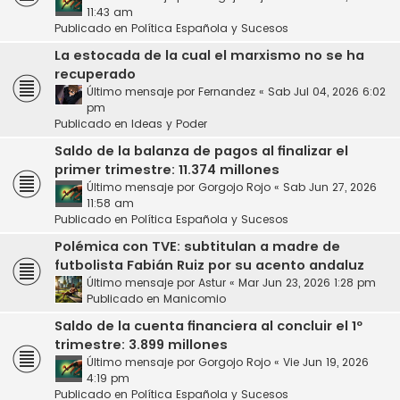
11:43 am
Publicado en
Política Española y Sucesos
La estocada de la cual el marxismo no se ha
recuperado
Último mensaje por
Fernandez
«
Sab Jul 04, 2026 6:02
pm
Publicado en
Ideas y Poder
Saldo de la balanza de pagos al finalizar el
primer trimestre: 11.374 millones
Último mensaje por
Gorgojo Rojo
«
Sab Jun 27, 2026
11:58 am
Publicado en
Política Española y Sucesos
Polémica con TVE: subtitulan a madre de
futbolista Fabián Ruiz por su acento andaluz
Último mensaje por
Astur
«
Mar Jun 23, 2026 1:28 pm
Publicado en
Manicomio
Saldo de la cuenta financiera al concluir el 1º
trimestre: 3.899 millones
Último mensaje por
Gorgojo Rojo
«
Vie Jun 19, 2026
4:19 pm
Publicado en
Política Española y Sucesos