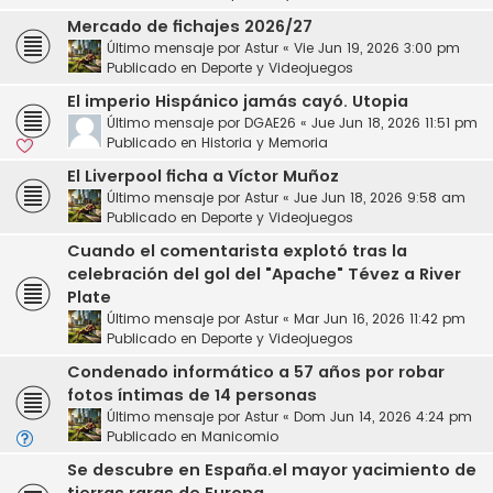
Mercado de fichajes 2026/27
Último mensaje por
Astur
«
Vie Jun 19, 2026 3:00 pm
Publicado en
Deporte y Videojuegos
El imperio Hispánico jamás cayó. Utopia
Último mensaje por
DGAE26
«
Jue Jun 18, 2026 11:51 pm
Publicado en
Historia y Memoria
El Liverpool ficha a Víctor Muñoz
Último mensaje por
Astur
«
Jue Jun 18, 2026 9:58 am
Publicado en
Deporte y Videojuegos
Cuando el comentarista explotó tras la
celebración del gol del "Apache" Tévez a River
Plate
Último mensaje por
Astur
«
Mar Jun 16, 2026 11:42 pm
Publicado en
Deporte y Videojuegos
Condenado informático a 57 años por robar
fotos íntimas de 14 personas
Último mensaje por
Astur
«
Dom Jun 14, 2026 4:24 pm
Publicado en
Manicomio
Se descubre en España.el mayor yacimiento de