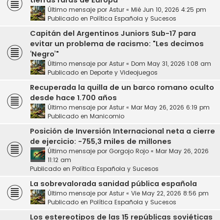
tierras raras de Europa
Último mensaje por
Astur
«
Mié Jun 10, 2026 4:25 pm
Publicado en
Política Española y Sucesos
Capitán del Argentinos Juniors Sub-17 para
evitar un problema de racismo: "Les decimos
‘Negro’"
Último mensaje por
Astur
«
Dom May 31, 2026 1:08 am
Publicado en
Deporte y Videojuegos
Recuperada la quilla de un barco romano oculto
desde hace 1.700 años
Último mensaje por
Astur
«
Mar May 26, 2026 6:19 pm
Publicado en
Manicomio
Posición de Inversión Internacional neta a cierre
de ejercicio: -755,3 miles de millones
Último mensaje por
Gorgojo Rojo
«
Mar May 26, 2026
11:12 am
Publicado en
Política Española y Sucesos
La sobrevalorada sanidad pública española
Último mensaje por
Astur
«
Vie May 22, 2026 8:56 pm
Publicado en
Política Española y Sucesos
Los estereotipos de las 15 repúblicas soviéticas