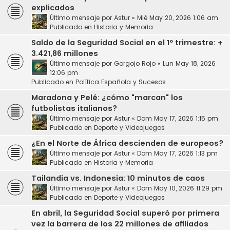
explicados
Último mensaje por
Astur
«
Mié May 20, 2026 1:06 am
Publicado en
Historia y Memoria
Saldo de la Seguridad Social en el 1º trimestre: +
3.421,86 millones
Último mensaje por
Gorgojo Rojo
«
Lun May 18, 2026
12:06 pm
Publicado en
Política Española y Sucesos
Maradona y Pelé: ¿cómo "marcan" los
futbolistas italianos?
Último mensaje por
Astur
«
Dom May 17, 2026 1:15 pm
Publicado en
Deporte y Videojuegos
¿En el Norte de África descienden de europeos?
Último mensaje por
Astur
«
Dom May 17, 2026 1:13 pm
Publicado en
Historia y Memoria
Tailandia vs. Indonesia: 10 minutos de caos
Último mensaje por
Astur
«
Dom May 10, 2026 11:29 pm
Publicado en
Deporte y Videojuegos
En abril, la Seguridad Social superó por primera
vez la barrera de los 22 millones de afiliados