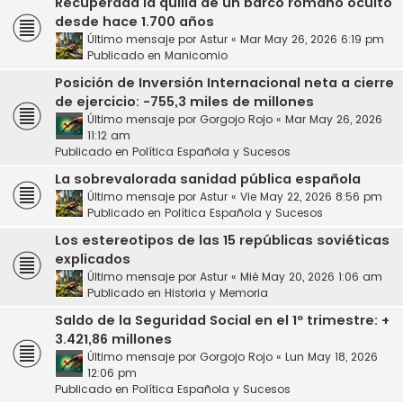
Recuperada la quilla de un barco romano oculto
desde hace 1.700 años
Último mensaje por
Astur
«
Mar May 26, 2026 6:19 pm
Publicado en
Manicomio
Posición de Inversión Internacional neta a cierre
de ejercicio: -755,3 miles de millones
Último mensaje por
Gorgojo Rojo
«
Mar May 26, 2026
11:12 am
Publicado en
Política Española y Sucesos
La sobrevalorada sanidad pública española
Último mensaje por
Astur
«
Vie May 22, 2026 8:56 pm
Publicado en
Política Española y Sucesos
Los estereotipos de las 15 repúblicas soviéticas
explicados
Último mensaje por
Astur
«
Mié May 20, 2026 1:06 am
Publicado en
Historia y Memoria
Saldo de la Seguridad Social en el 1º trimestre: +
3.421,86 millones
Último mensaje por
Gorgojo Rojo
«
Lun May 18, 2026
12:06 pm
Publicado en
Política Española y Sucesos