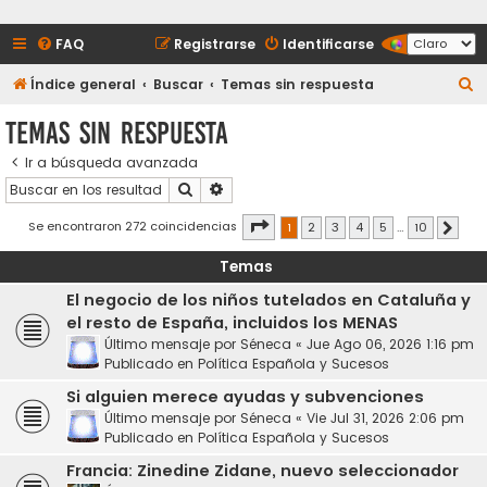
FAQ
Registrarse
Identificarse
B
Índice general
Buscar
Temas sin respuesta
u
Temas sin respuesta
s
Ir a búsqueda avanzada
c
Buscar
Búsqueda avanzada
a
r
Página
1
de
10
Se encontraron 272 coincidencias
1
2
3
4
5
…
10
Siguie
Temas
El negocio de los niños tutelados en Cataluña y
el resto de España, incluidos los MENAS
Último mensaje por
Séneca
«
Jue Ago 06, 2026 1:16 pm
Publicado en
Política Española y Sucesos
Si alguien merece ayudas y subvenciones
Último mensaje por
Séneca
«
Vie Jul 31, 2026 2:06 pm
Publicado en
Política Española y Sucesos
Francia: Zinedine Zidane, nuevo seleccionador