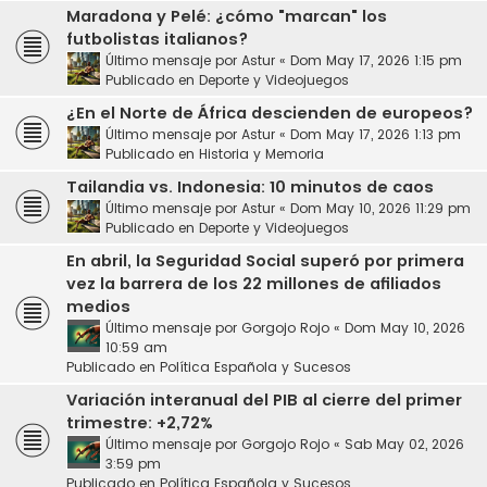
Maradona y Pelé: ¿cómo "marcan" los
futbolistas italianos?
Último mensaje por
Astur
«
Dom May 17, 2026 1:15 pm
Publicado en
Deporte y Videojuegos
¿En el Norte de África descienden de europeos?
Último mensaje por
Astur
«
Dom May 17, 2026 1:13 pm
Publicado en
Historia y Memoria
Tailandia vs. Indonesia: 10 minutos de caos
Último mensaje por
Astur
«
Dom May 10, 2026 11:29 pm
Publicado en
Deporte y Videojuegos
En abril, la Seguridad Social superó por primera
vez la barrera de los 22 millones de afiliados
medios
Último mensaje por
Gorgojo Rojo
«
Dom May 10, 2026
10:59 am
Publicado en
Política Española y Sucesos
Variación interanual del PIB al cierre del primer
trimestre: +2,72%
Último mensaje por
Gorgojo Rojo
«
Sab May 02, 2026
3:59 pm
Publicado en
Política Española y Sucesos