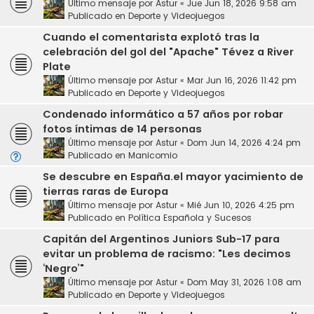
Último mensaje por
Astur
«
Jue Jun 18, 2026 9:58 am
Publicado en
Deporte y Videojuegos
Cuando el comentarista explotó tras la
celebración del gol del "Apache" Tévez a River
Plate
Último mensaje por
Astur
«
Mar Jun 16, 2026 11:42 pm
Publicado en
Deporte y Videojuegos
Condenado informático a 57 años por robar
fotos íntimas de 14 personas
Último mensaje por
Astur
«
Dom Jun 14, 2026 4:24 pm
Publicado en
Manicomio
Se descubre en España.el mayor yacimiento de
tierras raras de Europa
Último mensaje por
Astur
«
Mié Jun 10, 2026 4:25 pm
Publicado en
Política Española y Sucesos
Capitán del Argentinos Juniors Sub-17 para
evitar un problema de racismo: "Les decimos
‘Negro’"
Último mensaje por
Astur
«
Dom May 31, 2026 1:08 am
Publicado en
Deporte y Videojuegos