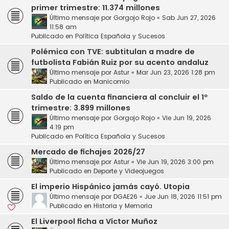
primer trimestre: 11.374 millones
Último mensaje por
Gorgojo Rojo
«
Sab Jun 27, 2026
11:58 am
Publicado en
Política Española y Sucesos
Polémica con TVE: subtitulan a madre de
futbolista Fabián Ruiz por su acento andaluz
Último mensaje por
Astur
«
Mar Jun 23, 2026 1:28 pm
Publicado en
Manicomio
Saldo de la cuenta financiera al concluir el 1º
trimestre: 3.899 millones
Último mensaje por
Gorgojo Rojo
«
Vie Jun 19, 2026
4:19 pm
Publicado en
Política Española y Sucesos
Mercado de fichajes 2026/27
Último mensaje por
Astur
«
Vie Jun 19, 2026 3:00 pm
Publicado en
Deporte y Videojuegos
El imperio Hispánico jamás cayó. Utopia
Último mensaje por
DGAE26
«
Jue Jun 18, 2026 11:51 pm
Publicado en
Historia y Memoria
El Liverpool ficha a Víctor Muñoz