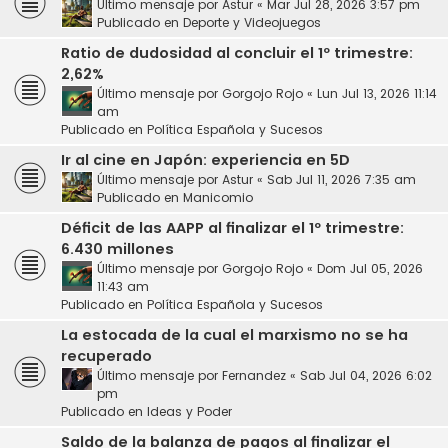
Último mensaje por
Astur
«
Mar Jul 28, 2026 3:57 pm
Publicado en
Deporte y Videojuegos
Ratio de dudosidad al concluir el 1º trimestre:
2,62%
Último mensaje por
Gorgojo Rojo
«
Lun Jul 13, 2026 11:14
am
Publicado en
Política Española y Sucesos
Ir al cine en Japón: experiencia en 5D
Último mensaje por
Astur
«
Sab Jul 11, 2026 7:35 am
Publicado en
Manicomio
Déficit de las AAPP al finalizar el 1º trimestre:
6.430 millones
Último mensaje por
Gorgojo Rojo
«
Dom Jul 05, 2026
11:43 am
Publicado en
Política Española y Sucesos
La estocada de la cual el marxismo no se ha
recuperado
Último mensaje por
Fernandez
«
Sab Jul 04, 2026 6:02
pm
Publicado en
Ideas y Poder
Saldo de la balanza de pagos al finalizar el