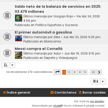
Saldo neto de la balanza de servicios en 2025:
113.479 millones
Último mensaje por
Gorgojo Rojo
«
Vie Abr 24, 2026
4:59 pm
Publicado en
Política Española y Sucesos
El primer automóvil a gasolina
Último mensaje por
Zeta
«
Jue Abr 23, 2026 9:26 pm
Publicado en
Manicomio
Messi compra el Cornellà
Último mensaje por
Astur
«
Jue Abr 16, 2026 8:15 pm
Publicado en
Deporte y Videojuegos
Página
1
de
10
Se encontraron 272 coincidencias
1
2
3
4
5
…
10
Siguie
Ir a
Índice general
Contáctanos
Borrar cookies
Flat Style by
Ian Bradley
Desarrollado por
phpBB
® Forum Software © phpBB Limited