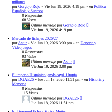
millones
por
Gorgojo Rojo
»
Vie Jun 19, 2026 4:19 pm
» en
Política
Española y Sucesos
0
Respuestas
68
Vistas
Último mensaje
por
Gorgojo Rojo
Vie Jun 19, 2026 4:19 pm
Mercado de fichajes 2026/27
por
Astur
»
Vie Jun 19, 2026 3:00 pm
» en
Deporte y
Videojuegos
0
Respuestas
93
Vistas
Último mensaje
por
Astur
Vie Jun 19, 2026 3:00 pm
El imperio Hispánico jamás cayó. Utopia
por
DGAE26
»
Jue Jun 18, 2026 11:51 pm
» en
Historia y
Memoria
0
Respuestas
115
Vistas
Último mensaje
por
DGAE26
Jue Jun 18, 2026 11:51 pm
El Liverpool ficha a Víctor Muñoz