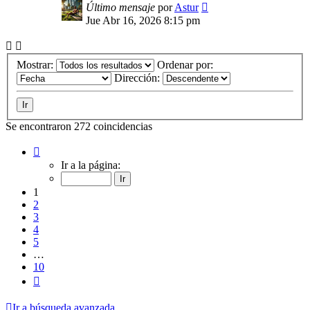
Último mensaje
por
Astur
Jue Abr 16, 2026 8:15 pm
Mostrar:
Ordenar por:
Dirección:
Se encontraron 272 coincidencias
Página
1
Ir a la página:
de
10
1
2
3
4
5
…
10
Siguiente
Ir a búsqueda avanzada