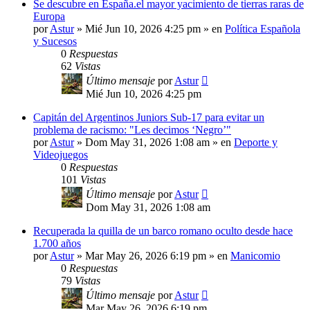
Se descubre en España.el mayor yacimiento de tierras raras de
Europa
por
Astur
»
Mié Jun 10, 2026 4:25 pm
» en
Política Española
y Sucesos
0
Respuestas
62
Vistas
Último mensaje
por
Astur
Mié Jun 10, 2026 4:25 pm
Capitán del Argentinos Juniors Sub-17 para evitar un
problema de racismo: "Les decimos ‘Negro’"
por
Astur
»
Dom May 31, 2026 1:08 am
» en
Deporte y
Videojuegos
0
Respuestas
101
Vistas
Último mensaje
por
Astur
Dom May 31, 2026 1:08 am
Recuperada la quilla de un barco romano oculto desde hace
1.700 años
por
Astur
»
Mar May 26, 2026 6:19 pm
» en
Manicomio
0
Respuestas
79
Vistas
Último mensaje
por
Astur
Mar May 26, 2026 6:19 pm