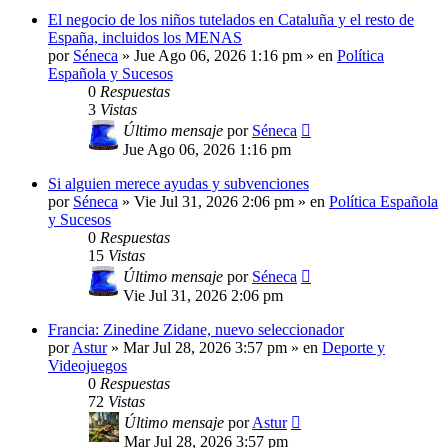
El negocio de los niños tutelados en Cataluña y el resto de
España, incluidos los MENAS
por
Séneca
»
Jue Ago 06, 2026 1:16 pm
» en
Política
Española y Sucesos
0
Respuestas
3
Vistas
Último mensaje
por
Séneca
Jue Ago 06, 2026 1:16 pm
Si alguien merece ayudas y subvenciones
por
Séneca
»
Vie Jul 31, 2026 2:06 pm
» en
Política Española
y Sucesos
0
Respuestas
15
Vistas
Último mensaje
por
Séneca
Vie Jul 31, 2026 2:06 pm
Francia: Zinedine Zidane, nuevo seleccionador
por
Astur
»
Mar Jul 28, 2026 3:57 pm
» en
Deporte y
Videojuegos
0
Respuestas
72
Vistas
Último mensaje
por
Astur
Mar Jul 28, 2026 3:57 pm