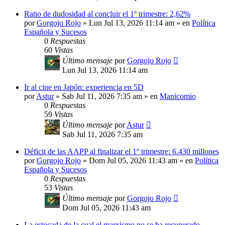
Ratio de dudosidad al concluir el 1º trimestre: 2,62%
por
Gorgojo Rojo
»
Lun Jul 13, 2026 11:14 am
» en
Política
Española y Sucesos
0
Respuestas
60
Vistas
Último mensaje
por
Gorgojo Rojo
Lun Jul 13, 2026 11:14 am
Ir al cine en Japón: experiencia en 5D
por
Astur
»
Sab Jul 11, 2026 7:35 am
» en
Manicomio
0
Respuestas
59
Vistas
Último mensaje
por
Astur
Sab Jul 11, 2026 7:35 am
Déficit de las AAPP al finalizar el 1º trimestre: 6.430 millones
por
Gorgojo Rojo
»
Dom Jul 05, 2026 11:43 am
» en
Política
Española y Sucesos
0
Respuestas
53
Vistas
Último mensaje
por
Gorgojo Rojo
Dom Jul 05, 2026 11:43 am
La estocada de la cual el marxismo no se ha recuperado