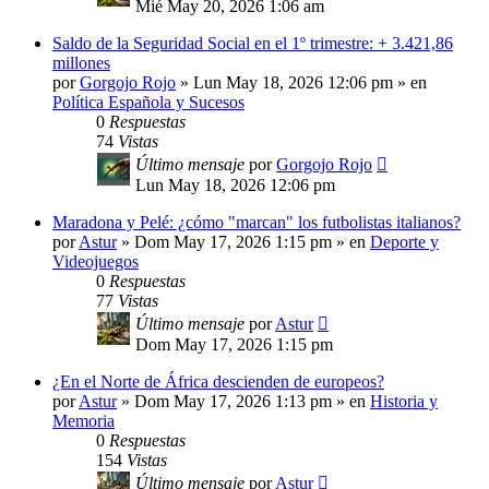
Mié May 20, 2026 1:06 am
Saldo de la Seguridad Social en el 1º trimestre: + 3.421,86
millones
por
Gorgojo Rojo
»
Lun May 18, 2026 12:06 pm
» en
Política Española y Sucesos
0
Respuestas
74
Vistas
Último mensaje
por
Gorgojo Rojo
Lun May 18, 2026 12:06 pm
Maradona y Pelé: ¿cómo "marcan" los futbolistas italianos?
por
Astur
»
Dom May 17, 2026 1:15 pm
» en
Deporte y
Videojuegos
0
Respuestas
77
Vistas
Último mensaje
por
Astur
Dom May 17, 2026 1:15 pm
¿En el Norte de África descienden de europeos?
por
Astur
»
Dom May 17, 2026 1:13 pm
» en
Historia y
Memoria
0
Respuestas
154
Vistas
Último mensaje
por
Astur