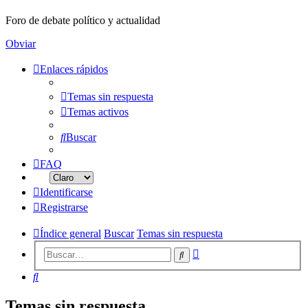
Foro de debate político y actualidad
Obviar
Enlaces rápidos
Temas sin respuesta
Temas activos
Buscar
FAQ
Identificarse
Registrarse
Índice general
Buscar
Temas sin respuesta
Búsqueda
Buscar
avanzada
Buscar
Temas sin respuesta