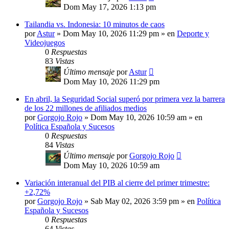
Dom May 17, 2026 1:13 pm
Tailandia vs. Indonesia: 10 minutos de caos
por
Astur
»
Dom May 10, 2026 11:29 pm
» en
Deporte y
Videojuegos
0
Respuestas
83
Vistas
Último mensaje
por
Astur
Dom May 10, 2026 11:29 pm
En abril, la Seguridad Social superó por primera vez la barrera
de los 22 millones de afiliados medios
por
Gorgojo Rojo
»
Dom May 10, 2026 10:59 am
» en
Política Española y Sucesos
0
Respuestas
84
Vistas
Último mensaje
por
Gorgojo Rojo
Dom May 10, 2026 10:59 am
Variación interanual del PIB al cierre del primer trimestre:
+2,72%
por
Gorgojo Rojo
»
Sab May 02, 2026 3:59 pm
» en
Política
Española y Sucesos
0
Respuestas
64
Vistas