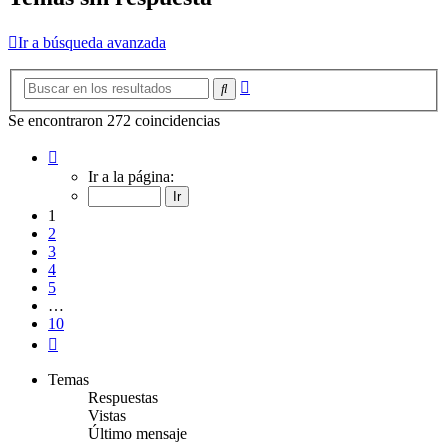
Ir a búsqueda avanzada
Búsqueda
Buscar
avanzada
Se encontraron 272 coincidencias
Página
1
Ir a la página:
de
10
1
2
3
4
5
…
10
Siguiente
Temas
Respuestas
Vistas
Último mensaje