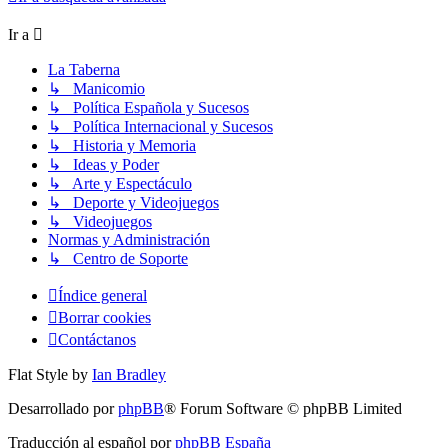
Ir a
La Taberna
↳ Manicomio
↳ Política Española y Sucesos
↳ Política Internacional y Sucesos
↳ Historia y Memoria
↳ Ideas y Poder
↳ Arte y Espectáculo
↳ Deporte y Videojuegos
↳ Videojuegos
Normas y Administración
↳ Centro de Soporte
Índice general
Borrar cookies
Contáctanos
Flat Style by
Ian Bradley
Desarrollado por
phpBB
® Forum Software © phpBB Limited
Traducción al español por
phpBB España