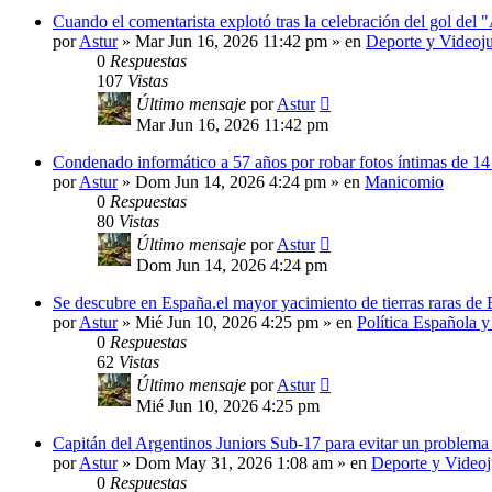
Cuando el comentarista explotó tras la celebración del gol del
por
Astur
»
Mar Jun 16, 2026 11:42 pm
» en
Deporte y Videoj
0
Respuestas
107
Vistas
Último mensaje
por
Astur
Mar Jun 16, 2026 11:42 pm
Condenado informático a 57 años por robar fotos íntimas de 14
por
Astur
»
Dom Jun 14, 2026 4:24 pm
» en
Manicomio
0
Respuestas
80
Vistas
Último mensaje
por
Astur
Dom Jun 14, 2026 4:24 pm
Se descubre en España.el mayor yacimiento de tierras raras de
por
Astur
»
Mié Jun 10, 2026 4:25 pm
» en
Política Española 
0
Respuestas
62
Vistas
Último mensaje
por
Astur
Mié Jun 10, 2026 4:25 pm
Capitán del Argentinos Juniors Sub-17 para evitar un problem
por
Astur
»
Dom May 31, 2026 1:08 am
» en
Deporte y Video
0
Respuestas