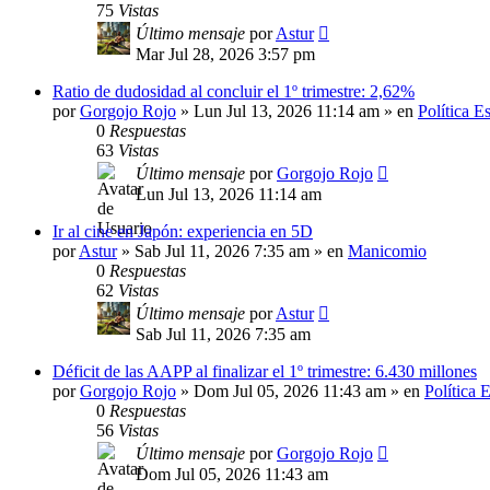
75
Vistas
Último mensaje
por
Astur
Mar Jul 28, 2026 3:57 pm
Ratio de dudosidad al concluir el 1º trimestre: 2,62%
por
Gorgojo Rojo
»
Lun Jul 13, 2026 11:14 am
» en
Política E
0
Respuestas
63
Vistas
Último mensaje
por
Gorgojo Rojo
Lun Jul 13, 2026 11:14 am
Ir al cine en Japón: experiencia en 5D
por
Astur
»
Sab Jul 11, 2026 7:35 am
» en
Manicomio
0
Respuestas
62
Vistas
Último mensaje
por
Astur
Sab Jul 11, 2026 7:35 am
Déficit de las AAPP al finalizar el 1º trimestre: 6.430 millones
por
Gorgojo Rojo
»
Dom Jul 05, 2026 11:43 am
» en
Política 
0
Respuestas
56
Vistas
Último mensaje
por
Gorgojo Rojo
Dom Jul 05, 2026 11:43 am