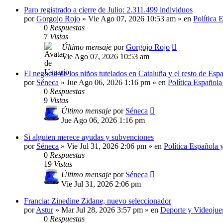
Paro registrado a cierre de Julio: 2.311.499 individuos
por
Gorgojo Rojo
»
Vie Ago 07, 2026 10:53 am
» en
Política 
0
Respuestas
7
Vistas
Último mensaje
por
Gorgojo Rojo
Vie Ago 07, 2026 10:53 am
El negocio de los niños tutelados en Cataluña y el resto de E
por
Séneca
»
Jue Ago 06, 2026 1:16 pm
» en
Política Española
0
Respuestas
9
Vistas
Último mensaje
por
Séneca
Jue Ago 06, 2026 1:16 pm
Si alguien merece ayudas y subvenciones
por
Séneca
»
Vie Jul 31, 2026 2:06 pm
» en
Política Española 
0
Respuestas
19
Vistas
Último mensaje
por
Séneca
Vie Jul 31, 2026 2:06 pm
Francia: Zinedine Zidane, nuevo seleccionador
por
Astur
»
Mar Jul 28, 2026 3:57 pm
» en
Deporte y Videojue
0
Respuestas