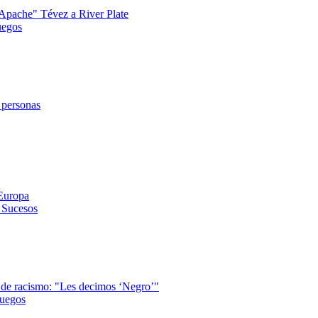
 "Apache" Tévez a River Plate
uegos
 personas
 Europa
y Sucesos
a de racismo: "Les decimos ‘Negro’"
juegos