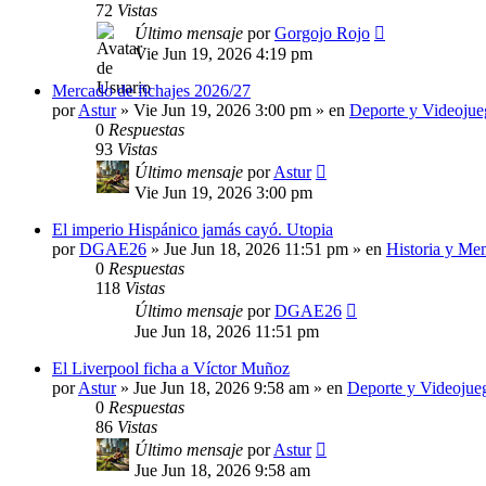
72
Vistas
Último mensaje
por
Gorgojo Rojo
Vie Jun 19, 2026 4:19 pm
Mercado de fichajes 2026/27
por
Astur
»
Vie Jun 19, 2026 3:00 pm
» en
Deporte y Videojue
0
Respuestas
93
Vistas
Último mensaje
por
Astur
Vie Jun 19, 2026 3:00 pm
El imperio Hispánico jamás cayó. Utopia
por
DGAE26
»
Jue Jun 18, 2026 11:51 pm
» en
Historia y Me
0
Respuestas
118
Vistas
Último mensaje
por
DGAE26
Jue Jun 18, 2026 11:51 pm
El Liverpool ficha a Víctor Muñoz
por
Astur
»
Jue Jun 18, 2026 9:58 am
» en
Deporte y Videojue
0
Respuestas
86
Vistas
Último mensaje
por
Astur
Jue Jun 18, 2026 9:58 am