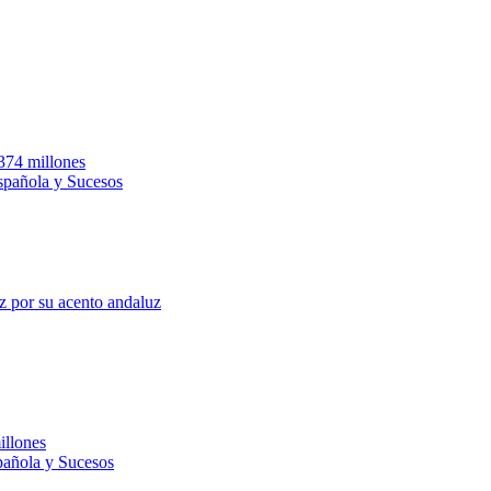
.374 millones
Española y Sucesos
z por su acento andaluz
illones
pañola y Sucesos