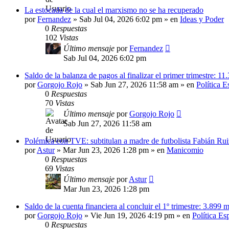
La estocada de la cual el marxismo no se ha recuperado
por
Fernandez
»
Sab Jul 04, 2026 6:02 pm
» en
Ideas y Poder
0
Respuestas
102
Vistas
Último mensaje
por
Fernandez
Sab Jul 04, 2026 6:02 pm
Saldo de la balanza de pagos al finalizar el primer trimestre: 11
por
Gorgojo Rojo
»
Sab Jun 27, 2026 11:58 am
» en
Política 
0
Respuestas
70
Vistas
Último mensaje
por
Gorgojo Rojo
Sab Jun 27, 2026 11:58 am
Polémica con TVE: subtitulan a madre de futbolista Fabián Rui
por
Astur
»
Mar Jun 23, 2026 1:28 pm
» en
Manicomio
0
Respuestas
69
Vistas
Último mensaje
por
Astur
Mar Jun 23, 2026 1:28 pm
Saldo de la cuenta financiera al concluir el 1º trimestre: 3.899 m
por
Gorgojo Rojo
»
Vie Jun 19, 2026 4:19 pm
» en
Política Es
0
Respuestas