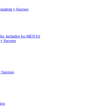
Española y Sucesos
spaña, incluidos los MENAS
 y Sucesos
y Sucesos
gos