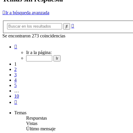
Ir a búsqueda avanzada
Búsqueda
Buscar
avanzada
Se encontraron 273 coincidencias
Página
1
Ir a la página:
de
10
1
2
3
4
5
…
10
Siguiente
Temas
Respuestas
Vistas
Último mensaje