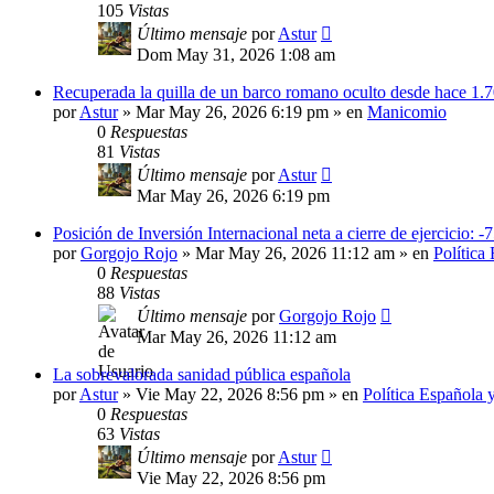
105
Vistas
Último mensaje
por
Astur
Dom May 31, 2026 1:08 am
Recuperada la quilla de un barco romano oculto desde hace 1.
por
Astur
»
Mar May 26, 2026 6:19 pm
» en
Manicomio
0
Respuestas
81
Vistas
Último mensaje
por
Astur
Mar May 26, 2026 6:19 pm
Posición de Inversión Internacional neta a cierre de ejercicio: -
por
Gorgojo Rojo
»
Mar May 26, 2026 11:12 am
» en
Política
0
Respuestas
88
Vistas
Último mensaje
por
Gorgojo Rojo
Mar May 26, 2026 11:12 am
La sobrevalorada sanidad pública española
por
Astur
»
Vie May 22, 2026 8:56 pm
» en
Política Española 
0
Respuestas
63
Vistas
Último mensaje
por
Astur
Vie May 22, 2026 8:56 pm