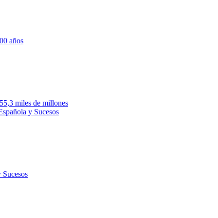
700 años
755,3 miles de millones
 Española y Sucesos
y Sucesos