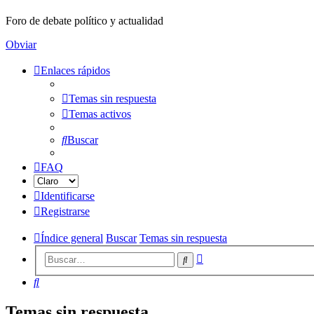
Foro de debate político y actualidad
Obviar
Enlaces rápidos
Temas sin respuesta
Temas activos
Buscar
FAQ
Identificarse
Registrarse
Índice general
Buscar
Temas sin respuesta
Búsqueda
Buscar
avanzada
Buscar
Temas sin respuesta